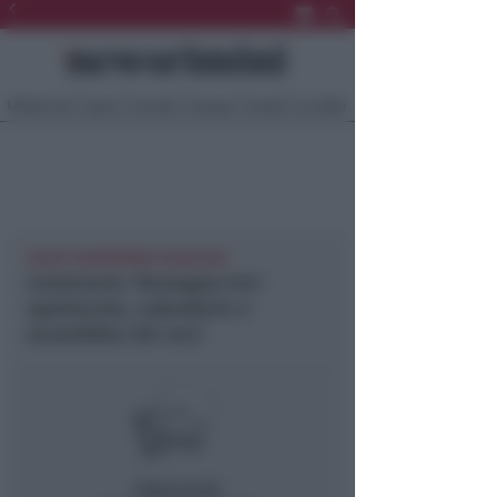
Ultima Ora
Sport
Sociale
Europa
Eventi
Località
EVENTI NEWSRIMINI RUBICONE
Centenario ‘Romagna Est’:
spettacolo, calendario e
assemblea dei soci