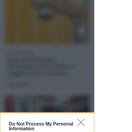
DAL 10 AGOSTO
A San Marino scatta
l'emergenza idrica: divieti e
maggiorazioni in bolletta
Redazione
di
Do Not Process My Personal
Information