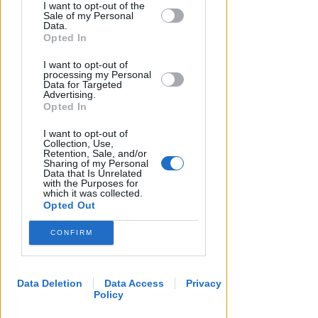
I want to opt-out of the
by us to third parties on the IAB’s List of
Redazione
di
Sale of my Personal
Downstream Participants that may
Data.
further disclose it to other third parties.
Opted In
I want to opt-out of
processing my Personal
Data for Targeted
Advertising.
Opted In
I want to opt-out of
Collection, Use,
Retention, Sale, and/or
Sharing of my Personal
Data that Is Unrelated
with the Purposes for
which it was collected.
Opted Out
CONFIRM
Data Deletion
Data Access
Privacy
Policy