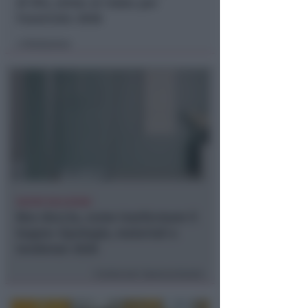
di IEG, stime al rialzo per
l'esercizio 2026
Redazione
di
NUOVE SOLUZIONI
Box doccia, come trasformare il
bagno: tipologie, materiali e
tendenze 2026
Contenuto Sponsorizzato