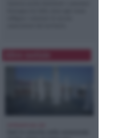
Saranno anche distribuiti i calendari
Romagna Est 2005, dove ogni mese
raffigura i volontari di alcune
associazioni del territorio.
Altre notizie
APPROVATO DAL CDA
Dati in crescita nella semestrale