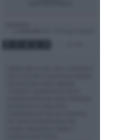
Redazione
di
Gio
25 Nov 2004
15:00 ~ ultimo agg. 11 Mag 00:52
1 min
Sabato alle 21, per i soci, e domenica
alle 16 ed alle 21 la struttura allestita
nel parco Don Cesari ospiterà
“Creature”, spettacolo di teatro
acrobatico africano. Nella mattinata
di domenica ci sarà anche
l’assemblea dei soci per discutere,
tra l’altro, dei fondamenti del
credito cooperativo. Ospite il
cardinal Ersilio Tonini.