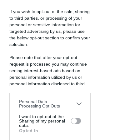
If you wish to opt-out of the sale, sharing
to third parties, or processing of your
NEL CORSO DI DUE SERATE
personal or sensitive information for
Metromare, controlli serrati
targeted advertising by us, please use
sulle corse: oltre 90 sanzioni
the below opt-out section to confirm your
selection.
Redazione
di
Please note that after your opt-out
request is processed you may continue
seeing interest-based ads based on
personal information utilized by us or
personal information disclosed to third
parties prior to your opt-out.
Personal Data
You may separately opt-out of the further
Processing Opt Outs
disclosure of your personal information
by third parties on the IAB’s list of
I want to opt-out of the
FINE LAVORI ENTRO PRIMAVERA
Sharing of my personal
downstream participants.
Riccione, dal 15 settembre via ai
data.
Opted In
nuovi cantieri su Viale Ceccarini
This information may also be disclosed