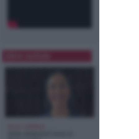
Altre notizie
VOLLEY C FEMMINILE
Giada Godenzoni torna al