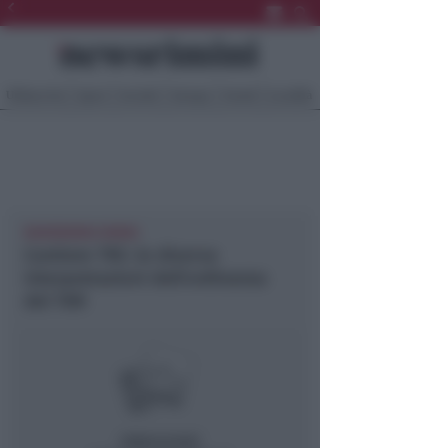
Ultima Ora
Sport
Sociale
Europa
Eventi
Località
NEWSRIMINI RIMINI
Cantiere TRC: le diverse
interpretazioni dell’ordinanza
del TAR