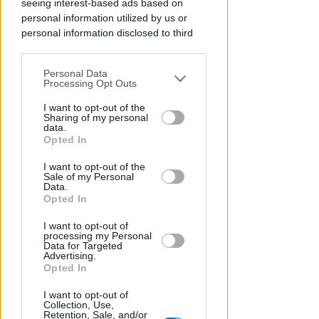
seeing interest-based ads based on
personal information utilized by us or
personal information disclosed to third
parties prior to your opt-out.
IL DEPUTATO PD INTERROGA
Post razzista legato a Riccione.
Personal Data
You may separately opt-out of the further
Gnassi: Salvini dica se social è
Processing Opt Outs
disclosure of your personal information
della Lega
by third parties on the IAB’s list of
I want to opt-out of the
Sharing of my personal
downstream participants.
Redazione
di
data.
Opted In
This information may also be disclosed
I want to opt-out of the
by us to third parties on the IAB’s List of
Sale of my Personal
Downstream Participants that may
Data.
further disclose it to other third parties.
Opted In
I want to opt-out of
processing my Personal
Data for Targeted
Advertising.
Opted In
GOLDEN CLUB RIMINI
I want to opt-out of
A Brayan Schiaratura e Federica
Collection, Use,
Retention, Sale, and/or