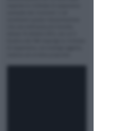
respinte le richieste di sospensiva
avanzate dai ricorrenti. E ad
avvalorare questa interpretazione
cita una ordinanza più recente,
datata 10 ottobre 2013, con cui il
Giudice del TAR respinge la richiesta
di sospensiva, con analogo oggetto,
relativa ad un’altra proprietà.