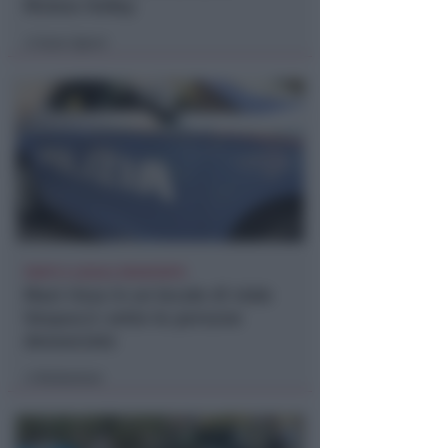
Riviera Volley
Icaro Sport
di
FERITI E LOCALE DEVASTATO
Maxi rissa in un locale di viale
Vespucci: sette le persone
denunciate
Redazione
di