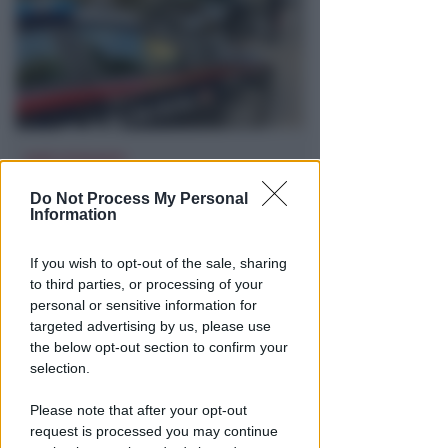
SARÀ ESTRADATO
Violenza, pedopornografia,
Do Not Process My Personal
spaccio. Latitante
Information
internazionale fermato a
Riccione
If you wish to opt-out of the sale, sharing
to third parties, or processing of your
Redazione
di
personal or sensitive information for
targeted advertising by us, please use
the below opt-out section to confirm your
selection.
Please note that after your opt-out
request is processed you may continue