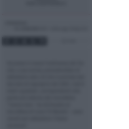
Redazione
di
Mar
22 Ott 2013
19:07 ~ ultimo agg. 16 Mag 21:45
1 min
Ha preso in mano l’ordinanza del Tar
che, a suo avviso, prevederebbe di
abbattere solo ciò che è previsto dal
decreto di esproprio del 2007, cioè 8
metri quadrati, corrispondenti alla
parte più esterna del manufatto:
“
Invece loro
– ha dichiarato al
microfono di Icaro TV Moretti –
sono
venuti per abbattere l’intera
struttura
“.