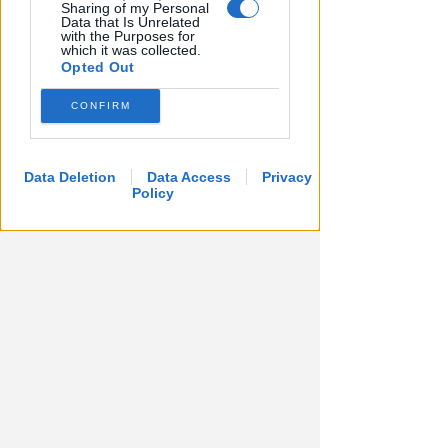
Moroni vanno i favori della 7ª
Sharing of my Personal
Guarda Rimini
Data that Is Unrelated
with the Purposes for
which it was collected.
Icaro Sport
di
Opted Out
CONFIRM
Data Deletion
Data Access
Privacy
Policy