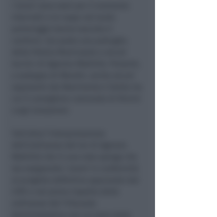
I lavori sono stati per il momento
interrotti e le ruspe nel tardo
pomeriggio hanno lasciato il
cantiere. Sul posto una pattuglia
della Polizia Municipale e alcuni
tecnici di Agenzia Mobilità. Presenti,
a sostegno di Moretti, anche alcuni
esponenti del Movimento 5 Stelle tra
cui il consigliere comunale di Rimini
Luigi Camporesi.
Tutt’altra l’interpretazione
dell’ordinanza del tar di Agenzia
Mobilità che in una nota spiega che
sta eseguendo i lavori in conformità
al progetto definitivo approvato dal
CIPE e nel pieno rispetto delle
ordinanze del Tribunale
Amministrativo con cui sono state