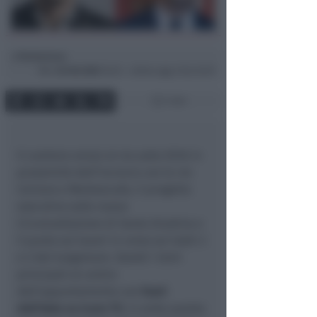
Redazione
di
Mer
23 Feb 2022
10:53 ~ ultimo agg. 6 Giu 03:57
1 min
Il cantiere ormai al via sulla SS16 in
prossimità dell’incrocio con le vie
Coriano e Montescudo, il progetto
esecutivo sulla nuova
Circonvallazione di Santa Giustina e
il punto sui lavori in corso sui tratti 2
e 3 del lungomare. Questi i temi
principali al centro
dell’appuntamento con
Fuori
dall’Aula su Icaro TV
, in onda questa