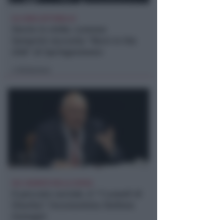
ALL'AREA SETTEBELLO
Storie in vinile. Lorenzo
Semprini racconta "Born in the
USA" di Springesteeen
Redazione
di
SUL SAGRATO DELLA CHIESA
Il peccato sociale. A "I Lunedì di
Viserba" l'economista Stefano
Zamagni