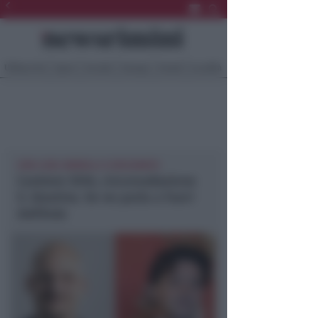
Ultima Ora
Sport
Sociale
Europa
Eventi
Località
CON L'ASS. MOROLLI E ZOCCARATO
Cantiere SS16, circonvallazione
S. Giustina. Se ne parla a Fuori
dall’Aula