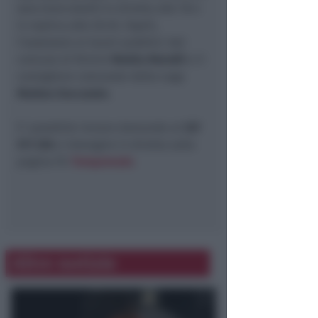
sera (mercoledì) in diretta alle 18 e
in replica alle 20.35. Ospiti,
l’assessore ai lavori pubblici del
comune di Rimini
Mattia Morolli
e il
consigliere comunale della Lega
Matteo Zoccarato
.
E’ possibile inviare domande al
337
511 336
e interagire in diretta sulla
pagina Fb
Temporeale
.
Altre notizie