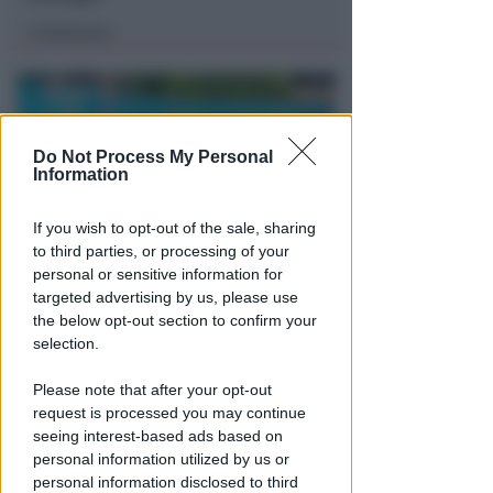
Redazione
di
Do Not Process My Personal
Information
If you wish to opt-out of the sale, sharing
to third parties, or processing of your
personal or sensitive information for
TRAGEDIA SFIORATA SUL TITANO
targeted advertising by us, please use
Rischia di annegare in piscina.
the below opt-out section to confirm your
Bimbo di 4 anni in terapia
selection.
intensiva a Rimini
Please note that after your opt-out
Redazione
di
request is processed you may continue
seeing interest-based ads based on
personal information utilized by us or
personal information disclosed to third