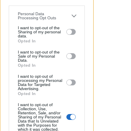
parties prior to your opt-out.
Personal Data
You may separately opt-out of the further
Processing Opt Outs
disclosure of your personal information
by third parties on the IAB’s list of
I want to opt-out of the
Sharing of my personal
downstream participants.
data.
Opted In
LUNEDÌ IN DIRETTA DALLE 20:50
This information may also be disclosed
Calcio.Basket speciale girone B
I want to opt-out of the
by us to third parties on the IAB’s List of
di Eccellenza e preparazione
Sale of my Personal
Downstream Participants that may
Data.
Rimini, su Icaro TV
further disclose it to other third parties.
Opted In
Icaro Sport
di
I want to opt-out of
processing my Personal
Data for Targeted
Advertising.
Opted In
I want to opt-out of
Collection, Use,
Retention, Sale, and/or
Sharing of my Personal
Data that Is Unrelated
with the Purposes for
which it was collected.