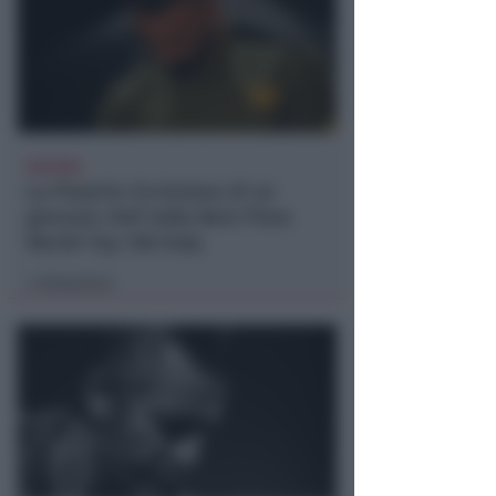
66ESIMA
La Pizzeria riccionese di un
giovane chef nella Best Pizza
World Top 100 Italy
Redazione
di