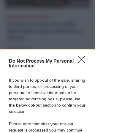
DINAMICA DA ACCERTARE
Scontro tra auto e bici sulla
Marecchiese: gravi ferite per un
53enne
Redazione
di
Do Not Process My Personal
Information
If you wish to opt-out of the sale, sharing
to third parties, or processing of your
personal or sensitive information for
targeted advertising by us, please use
the below opt-out section to confirm your
selection.
IL 10 AGOSTO
Al parco di Santa Giustina arriva
Please note that after your opt-out
la seconda oasi climatica
request is processed you may continue