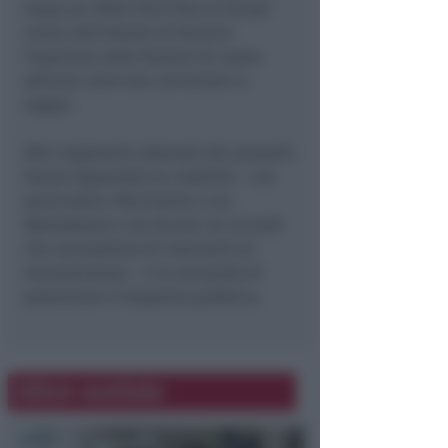
tassa sui rifiuti (Tari) fino al 50 per
cento nell’intento di favorire
l’apertura nelle frazioni di nuove
attività come bar, alimentari e
negozi.
Altri argomenti sollevati dai presenti
hanno riguardato la viabilità – con
particolare riferimento a via
Montalbano e ad alcune vie vicinali
che necessitano di interventi di
manutenzione – e la necessità di
potenziare il trasporto pubblico.
Altre notizie