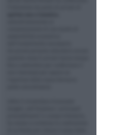
sociali Danilo Rinaldi ha confermato
l’intenzione da parte di privati di
aprirne una a Canonica
,
subordinatamente al
completamento di uno studio di
sostenibilità economica
dell’investimento necessario.
Occorrerà pertanto attendere ancora
qualche mese (i privati hanno tempo
fino a settembre per confermare il
loro interesse) per sapere se
l’apertura della nuova farmacia
potrà concretizzarsi.
Infine il vicesindaco Emanuele
Zangoli, nell’illustrare i principali
provvedimenti in campo tributario,
ha messo in evidenza la costituzione
di un fondo per ridurre il peso della