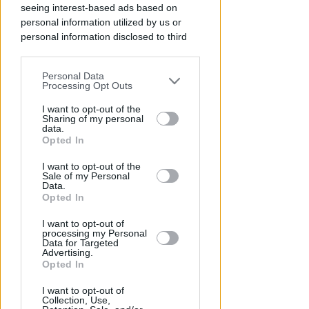
seeing interest-based ads based on
Redazione
di
personal information utilized by us or
personal information disclosed to third
parties prior to your opt-out.
Personal Data
You may separately opt-out of the further
Processing Opt Outs
disclosure of your personal information
by third parties on the IAB’s list of
I want to opt-out of the
Sharing of my personal
downstream participants.
data.
Opted In
This information may also be disclosed
I want to opt-out of the
by us to third parties on the IAB’s List of
Sale of my Personal
31 MULTE IN POCHI GIORNI
Downstream Participants that may
Data.
Senza casco, targa e
further disclose it to other third parties.
Opted In
assicurazione. A Bellaria-Igea M.
monopattini nel mirino
I want to opt-out of
processing my Personal
Data for Targeted
Redazione
di
Advertising.
Opted In
I want to opt-out of
Collection, Use,