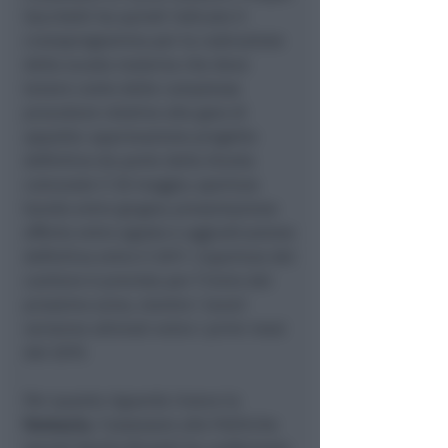
Sacchetti ha quindi indicato il
cronoprogramma per la costruzione
della scuola materna che deve
tenere conto delle complesse
procedure relative alla gara di
appalto: approvazione progetto
definitivo da parte della Giunta
comunale il 30 maggio; apertura
bando entro giugno; presentazione
offerte entro agosto e aggiudicazione
definitiva entro il 2017. L’apertura del
cantiere è prevista per l’inizio del
prossimo anno, mentre i lavori
verranno ultimati entro i primi mesi
del 2019.
Per quanto riguarda invece la
farmacia
, l’assessore alle Politiche