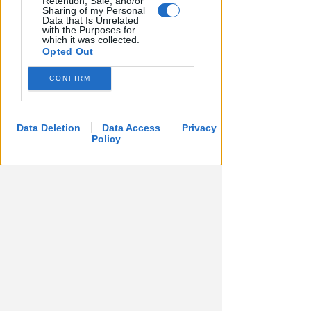
Retention, Sale, and/or
Sharing of my Personal
Data that Is Unrelated
with the Purposes for
which it was collected.
Opted Out
CONFIRM
FILLEA CGIL RIMINI
Emergenza caldo nei cantieri:
Data Deletion
Data Access
Privacy
pochi controlli. Norma non
Policy
applicata?
Redazione
di