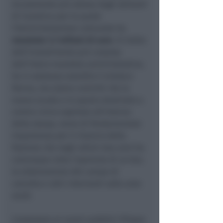
sicuramente più attesa dagli abitanti
di Canonica per la quale
l’Amministrazione comunale ha
stanziato 1,7 milioni di euro
. Si tratta
dell’investimento più corposo
dell’intero mandato amministrativo,
ha in sostanza esordito il sindaco
Parma, ma siamo convinti che la
nuova scuola e lo spazio destinato a
centro civico ospitato all’interno
della stessa, siano di fondamentale
importanza per il rilancio della
frazione che negli ultimi due anni ha
comunque visto l’apertura di un bar,
la sistemazione del campo di
calcetto e altri interventi sulle aree
verdi.
L’assessore ai Lavori pubblici Filippo