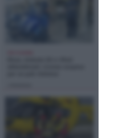
PER 10 GIORNI
Risse, violente liti e rifiuti
abbandonati. Licenza sospesa
per un pub riminese
Redazione
di