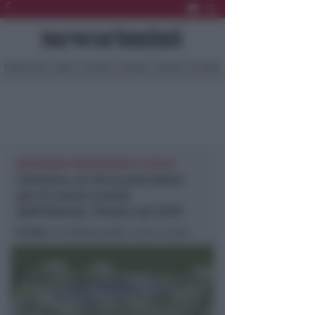
Ultima Ora
Sport
Sociale
Europa
Eventi
Località
NEWSRIMINI SANTARCANGELO SCUOLA
Canonica, al via le procedure
per la nuova scuola
dell’infanzia. Pronta nel 2019
In foto
: il rendering della nuova scuola