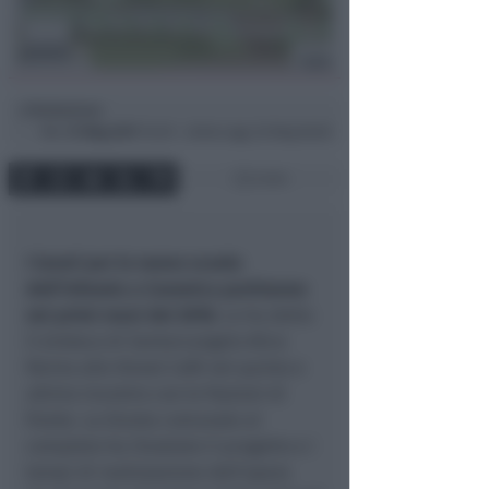
Redazione
di
Mer
31 Mag 2017
10:39 ~ ultimo agg. 20 Mag 06:00
2 min
I lavori per la nuova scuola
dell’infanzia a Canonica partiranno
nei primi mesi del 2018.
Lo ha detto
il sindaco di Santarcangelo Alice
Parma allo Street Cafè nel quinto e
ultimo incontro con le frazioni di
fronte. La Giunta comunale al
completo ha illustrato il progetto e i
tempi di realizzazione dell’opera