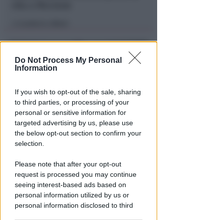
vita a Riccione
Lamberto Abbati
di
Do Not Process My Personal
Information
If you wish to opt-out of the sale, sharing
to third parties, or processing of your
personal or sensitive information for
targeted advertising by us, please use
the below opt-out section to confirm your
I GENITORI ORIGINARI DI RIMINI
selection.
Muore a 19 anni Tommaso
Ugolini, nipote della consigliera
Please note that after your opt-out
regionale
request is processed you may continue
seeing interest-based ads based on
Redazione
di
personal information utilized by us or
personal information disclosed to third
parties prior to your opt-out.