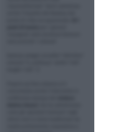
imprenditoriale
.” Vanni sottolinea
anche l’impatto del Boabay dal
punto di vista occupazionale:
20 i
posti di lavoro
per i giovani
impegnati nella struttura (domani
sono previsti i collaudi
[kaltura-widget uiconfid=”30012024″
entryid=”0_ra39navy” width=”400″
height=”220″ /]
Proprio sul fare sistema si è
concentrato anche l’intervento in
conferenza stampa del
sindaco
Andrea Gnassi
che ha sottolineato
come gli operatori balneari negli
ultimi anni si siano trasformati da
realtà prettamente corporativa a