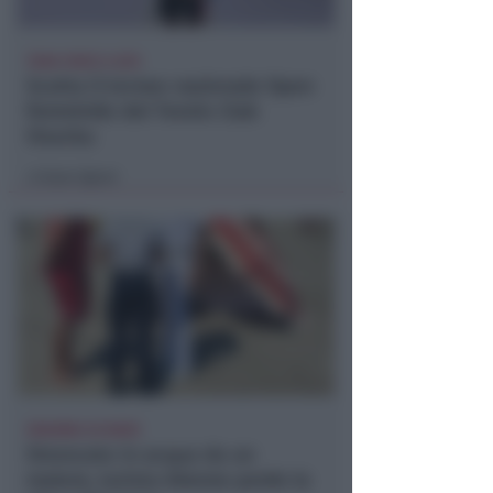
TANA VINCE A JESI
Scatta il torneo nazionale Open
femminile del Tennis Club
Viserba
Icaro Sport
di
DRAMMA IN MARE
Stroncato in acqua da un
malore, turista 65enne perde la