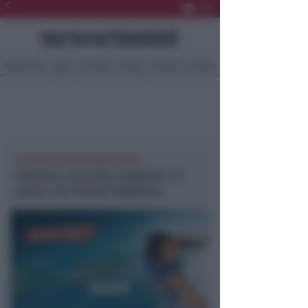
Ultima Ora
Sport
Sociale
Europa
Eventi
Località
ATTUALITÀ NEWSRIMINI RIMINI
Boabay, seconda stagione: si
parte con Rimini Wellness