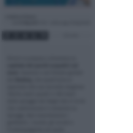
Andrea Polazzi
di
Sab
27 Mag 2017
14:51 ~ ultimo agg. 20 Mag 06:00
2 min
Rimini si prepara a diventare la
capitale dei parchi acquatici sul
mare
. Saranno 4 sul litorale guidati
dal
Boabay
, che quest’anno si
appresta alla sua seconda stagione:
10mila metri quadri a 100 metri
dalla spiaggia dei Bagni dal 47 al 62
che costituiscono il consorzio Le
Spiagge. Non mancheranno i
gonfiabili, i tunnel, gli scivoli e
l’iceberg gigante sul quale