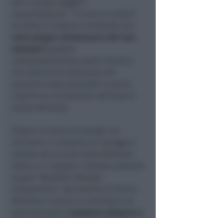
veri e propri soggetti
imprenditoriali. “
Il mare al centro
”
ha detto il sindaco ricordando che
entro giugno chiuderanno altri due
sfioratori
(quattro
complessivamente quelli chiusi) e
che nella terza settimana del
prossimo mese potrebbe in parte
riaprire la circolazione nell’area di
piazza Kennedy.
Proprio in tema di sinergia col
territorio, il consorzio Le Spiagge è
entrato nel circuito della Wellness
Valley e il 2 giugno il Boabay ospiterà
la gara “Boathlon Monster
Competition” nell’ambito di Rimini
Wellness. Il primo a cimentarsi col
percorso sarà il
nuotatore olimpico e