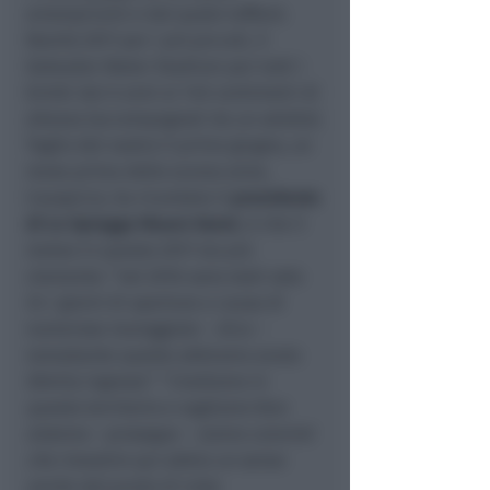
arrampicarsi e dal quale tuffarsi.
Novità 2017 per i più piccoli, il
Goleador Water Stadium per tutti i
bimbi dai 6 anni ai 140 centimetri di
altezza (accompagnati da un adulto).
Taglio del nastro il primo giugno, un
mese prima dello scorso anno.
L’auspicio, ha ricordato il
presidente
di Le Spiagge Mauro Vanni
, è che il
meteo in questo 2017 sia più
clemente: “nel 2016 sono stati solo
34 i giorni di apertura a causa di
numerose mareggiate – dice –
nonostante questo abbiamo avuto
30mila ingressi.” “
Crediamo in
questo territorio e vogliamo fare
sistema
– prosegue –
siamo convinti
che investire qui abbia un senso
anche dal punto di vista