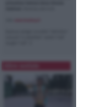
primatista italiano dorso Simone
Sabbioni
. Partenza alle 8.30.
Info:
www.boabay.it
[kaltura-widget uiconfid=”30012024″
entryid=”0_8e829shr” width=”400″
height=”220″ /]
Altre notizie