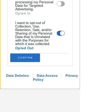
processing my Personal
Data for Targeted
Advertising.
Opted In
I want to opt-out of
Collection, Use,
Retention, Sale, and/or
I GENITORI ORIGINARI DI RIMINI
Sharing of my Personal
Data that Is Unrelated
Muore a 19 anni Tommaso
with the Purposes for
Ugolini, nipote della consigliera
which it was collected.
Opted Out
regionale
CONFIRM
Redazione
di
Data Deletion
Data Access
Privacy
Policy