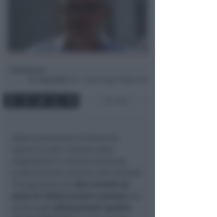
Redazione
di
Gio
2 Apr 2020
13:32 ~ ultimo agg. 27 Mag 21:56
1 min
Federconsumatori di Rimini fa
sapere di aver ricevuto varie
segnalazioni in merito ad alcune
problematiche relative alle richieste
di pagamento di
rette mensili da
parte di istituti privati o paritari
ma
anche sugli
abbonamenti sportivi