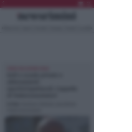
Ultima Ora
Sport
Sociale
Europa
Eventi
Località
SERVE SOLUZIONE EQUA
Asili e scuole private e
abbonamenti
sportivi/spettacoli. L’appello
di Federconsumatori
In foto
: Graziano Urbinati, presidente
Federconsumatori