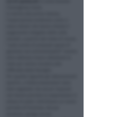
e/o di spettacoli
in corso durante
l’emergenza Covid.
In merito alla prima istanza,
l’associazione evidenzia come ci
siano istituti che hanno chiesto il
pagamento integrale delle rette
mensili, a partire dal mese di marzo,
“
sulla scorta di presunte spese di
gestione non ammortizzabili
” mentre
altre abbiano invece abbattuto le
rette per venire incontro alle
difficoltà delle famiglie.
Per quanto riguarda gli abbonamenti
sportivi, a Federconsumatori sono
stati segnalati che alcuni impianti
non hanno previsto la sospensione in
attesa di poter individuare un nuovo
periodo di fruizione. Alcune
strutture, spiega ancora