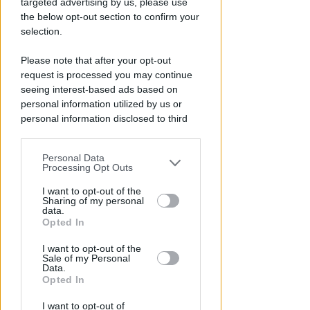
targeted advertising by us, please use
Redazione
di
the below opt-out section to confirm your
selection.
Please note that after your opt-out
request is processed you may continue
seeing interest-based ads based on
personal information utilized by us or
personal information disclosed to third
parties prior to your opt-out.
Personal Data
You may separately opt-out of the further
Processing Opt Outs
DRAMMA IN MARE
disclosure of your personal information
Stroncato in acqua da un
by third parties on the IAB’s list of
I want to opt-out of the
malore, turista 65enne perde la
Sharing of my personal
downstream participants.
data.
vita a Riccione
Opted In
This information may also be disclosed
Lamberto Abbati
di
I want to opt-out of the
by us to third parties on the IAB’s List of
Sale of my Personal
Downstream Participants that may
Data.
further disclose it to other third parties.
Opted In
I want to opt-out of