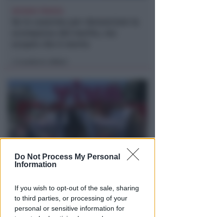
VACANZA TRAGICA
Va in caserma per denunciare la
scomparsa del marito, ma
scopre che è morto
Lamberto Abbati
di
Do Not Process My Personal
Information
DOPO I RECENTI EPISODI
Sicurezza a Riccione. Il M5S:
If you wish to opt-out of the sale, sharing
serve confronto politico serio e
to third parties, or processing of your
non scaricabarile
personal or sensitive information for