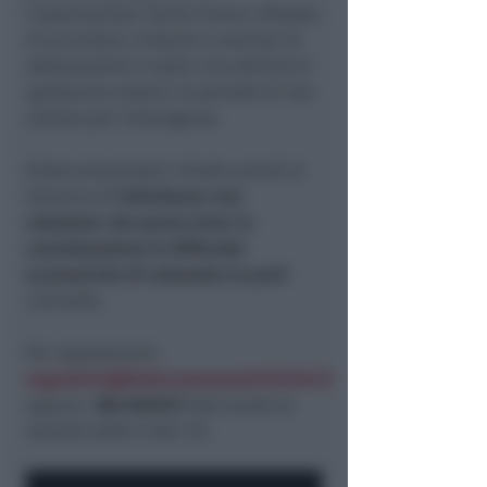
l’associazione, hanno invece rifiutato
di accordare rimborsi o voucher di
abbonamenti a teatri e/o attività di
spettacolo relativi al periodo di non
utilizzo per l’emergenza.
Federconsumatori chiede quindi al
Governo di
individuare una
soluzione che possa tener in
considerazione le difficoltà
economiche di entrambe le parti
coinvolte.
Per segnalazioni:
segreteria@federconsumatoririmini.it
oppure
380.3876127
(dal lunedì al
venerdì dalle 9 alle 12).