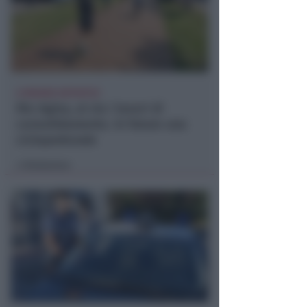
A MISANO ADTIATICO
Rio Agina, al via i lavori di
consolidamento. In futuro una
ciclopedonale
Redazione
di