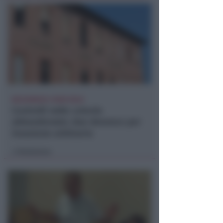
BOLOGNESE E NON SOLO
Controlli nelle colonie
abbandonate: due denunce per
invasione arbitraria
Redazione
di