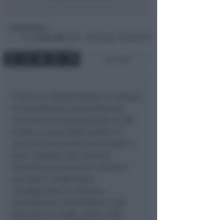
Redazione
di
Gio
11 Nov 2004
17:58 ~ ultimo agg. 11 Mag 00:22
1 min
I lavori di ristrutturazione e restauro
di Casa Boccioni procederanno
anzitutto al consolidamento e alla
messa a norma dello stabile. E’
prevista la demolizione di tutte le
parti estranee alla struttura
originale, accorpate in momenti
successivi. L’intervento
salvaguarderà il carattere
architettonico dell’edificio e gli
elementi di pregio, quali volte,