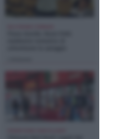
NO A PISCINE E TERRAZZE
Piano Arenile. Renzi (FdI):
maldestro tentativo di
urbanizzare la spiaggia
Redazione
di
EPISODI FUORI E NON DI CLIENTI
Chiusura Red Devil. Legali del