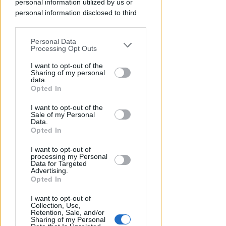
personal information utilized by us or
personal information disclosed to third
parties prior to your opt-out.
Personal Data
You may separately opt-out of the further
Processing Opt Outs
disclosure of your personal information
by third parties on the IAB’s list of
I want to opt-out of the
Sharing of my personal
downstream participants.
data.
Opted In
This information may also be disclosed
LA DECISIONE DEL GIP
I want to opt-out of the
by us to third parties on the IAB’s List of
Abusi ripetuti sulla figlia 13enne
Sale of my Personal
Downstream Participants that may
della convivente. 44enne andrà
Data.
further disclose it to other third parties.
Opted In
a processo
I want to opt-out of
Redazione
di
processing my Personal
Data for Targeted
Advertising.
Opted In
I want to opt-out of
Collection, Use,
Retention, Sale, and/or
Sharing of my Personal