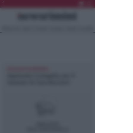
Ultima Ora
Sport
Sociale
Europa
Eventi
Località
MORCIANO NEWSRIMINI
Approvato il progetto per il
restauro di Casa Boccioni