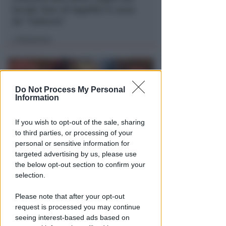
locale: faro di legalità in zona
da "Suburra"
Redazione
di
Do Not Process My Personal
Information
If you wish to opt-out of the sale, sharing
to third parties, or processing of your
personal or sensitive information for
targeted advertising by us, please use
ECAD, IL 23 OTTOBRE
the below opt-out section to confirm your
A Coriano l'incontro
selection.
internazionale "contro le
droghe". Spinelli: orgogliosa
Please note that after your opt-out
request is processed you may continue
Redazione
di
seeing interest-based ads based on