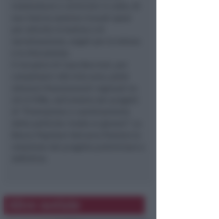
modanature e cornicioni in cotto. Al
suo interno saranno ricavati spazi
per attività ricreative e di
socializzazione, angoli per la lettura
e la discussione.
Il recupero di Casa Boccioni, per
complessivi 400 mila euro, potrà
ottenere finanziamenti regionali ex
LR 21/1996, nell’ambito dei progetti
di “Promozione e coordinamento
delle politiche rivolte ai giovani”. La
Banca Popolare Valconca finanzia la
redazione del progetto preliminare e
definitivo.
Altre notizie