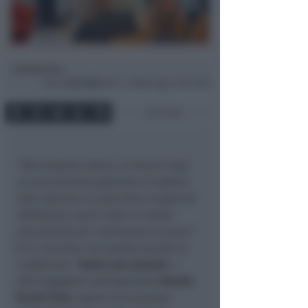
Redazione
di
Mer
4 Giu 2025
18:13 ~ ultimo agg. 7 Giu 15:39
3 min
“
Nel sistema solare, la Terra è solo
un piccolissimo granello di sabbia.
Vale davvero la pena fare le guerre?
Dobbiamo usare tutte le nostre
peculiarità per mantenere la pace
”.
Si è conclusa con queste parole la
conferenza “
Andar per pianeti…
”
dell’ingegnere aerospaziale
Amalia
Ercoli Finzi
, ospite d’eccezione