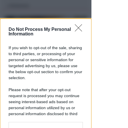
Redazione
di
Do Not Process My Personal
Information
If you wish to opt-out of the sale, sharing
to third parties, or processing of your
personal or sensitive information for
targeted advertising by us, please use
IL 10 AGOSTO
the below opt-out section to confirm your
Al parco di Santa Giustina arriva
selection.
la seconda oasi climatica
Please note that after your opt-out
Redazione
di
request is processed you may continue
seeing interest-based ads based on
personal information utilized by us or
personal information disclosed to third
parties prior to your opt-out.