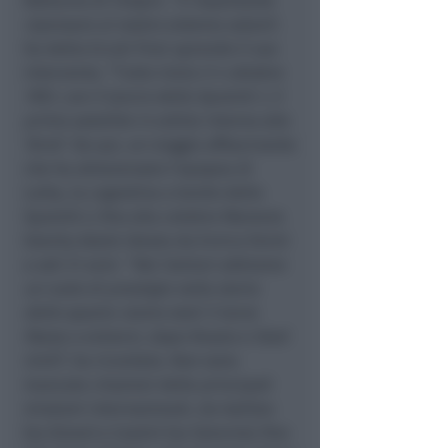
Notturno di Chopin. “
È importante
ripensare al nostro sistema solare
”,
ha detto Ercoli Finzi aprendo il suo
intervento. “T
utto inizia il 4 ottobre
1957, con il lancio dello Sputnik 1, il
primo satellite in orbita intorno alla
Terra
”. Da qui, un viaggio affascinante
che ha attraversato l’epopea di
Laika, la cagnolina a bordo dello
Sputnik 2, fino alla celebre Manovra
Gravity Assist ideata da Enrico Fermi
a soli 21 anni. “
Noi italiani abbiamo
un ruolo di prestigio nella storia
dello spazio: siamo stati il terzo
Paese a entrarvi, dopo Russia e Stati
Uniti
”, ha ricordato. Non sono
mancate citazioni delle principali
missioni internazionali, da Galileo
(su Giove) a Cassini (su Saturno), fino