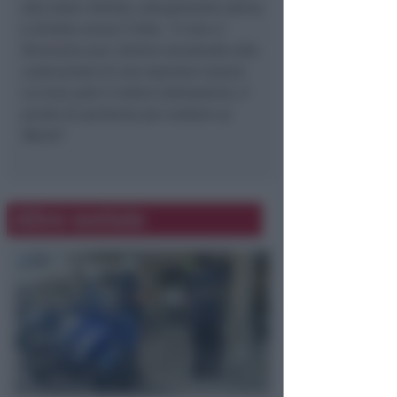
alla Solar Orbiter, attualmente attiva
e diretta verso il Sole. “
E non ci
fermiamo qui: stiamo lavorando alla
costruzione di una stazione lunare.
La luna sarà il nostro laboratorio, il
punto di partenza per andare su
Marte
.”
Altre notizie