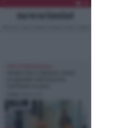
Ultima Ora
Sport
Sociale
Europa
Eventi
Località
OSPITE DI ROMAGNABANCA
Amalia Finzi a Bellaria: siamo
un granello nell'Universo,
cerchiamo la pace
In foto
: Amalia Finzi