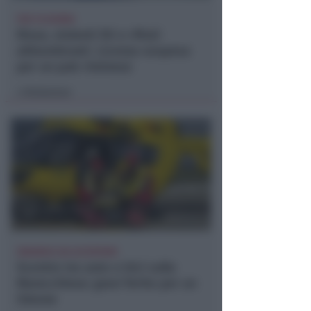
PER 10 GIORNI
Risse, violenti liti e rifiuti
abbandonati. Licenza sospesa
per un pub riminese
Redazione
di
DINAMICA DA ACCERTARE
Scontro tra auto e bici sulla
Marecchiese: gravi ferite per un
53enne