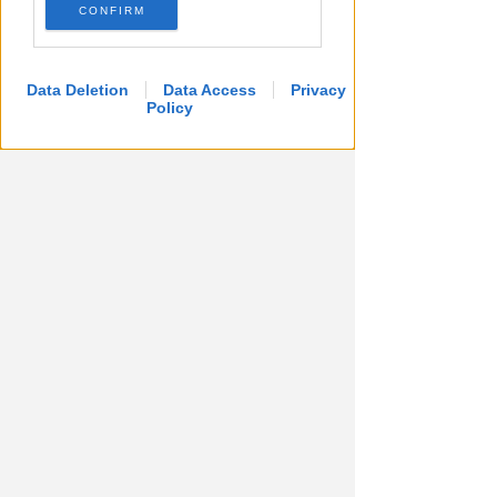
FILLEA CGIL RIMINI
CONFIRM
Emergenza caldo nei cantieri:
pochi controlli. Norma non
applicata?
Data Deletion
Data Access
Privacy
Policy
Redazione
di