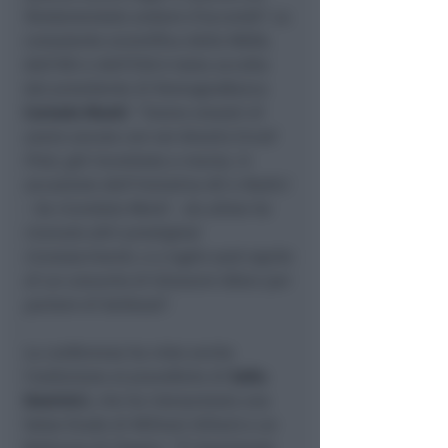
fondamentale andare d’accordo
”. La
consulente scientifica della NASA,
dell'ASI e dell'ESA è stata accolta
dal presidente di RomagnaBanca
Corrado Monti
: “
Siamo onorati di
avere ancora con noi Amalia Ercoli
Finzi, già incontrata a marzo, in
occasione dell’iniziativa Ali e Radici
- ha ricordato Monti - da allora ha
ricevuto altri prestigiosi
riconoscimenti, e a luglio sarà ospite
di un concerto di Giovanni Allevi per
parlare di bellezza
”.
La conferenza ha visto anche
l'esibizione al pianoforte di
Sofia
Dominici
, che ha interpretato una
Valse Etude di William Gillock e un