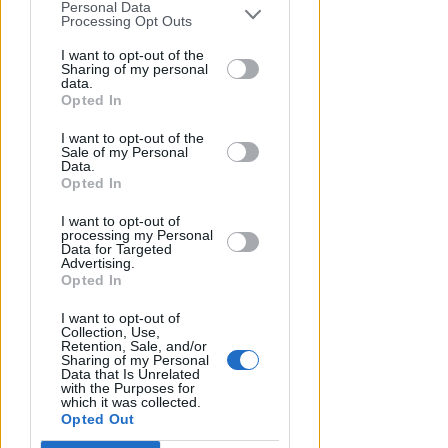
Personal Data
You may separately opt-out of the further
Processing Opt Outs
disclosure of your personal information
by third parties on the IAB’s list of
I want to opt-out of the
Sharing of my personal
downstream participants.
data.
Opted In
31 MULTE IN POCHI GIORNI
This information may also be disclosed
Senza casco, targa e
I want to opt-out of the
by us to third parties on the IAB’s List of
Sale of my Personal
assicurazione. A Bellaria-Igea M.
Downstream Participants that may
Data.
monopattini nel mirino
further disclose it to other third parties.
Opted In
Redazione
di
I want to opt-out of
processing my Personal
Data for Targeted
Advertising.
Opted In
I want to opt-out of
Collection, Use,
Retention, Sale, and/or
Sharing of my Personal
Data that Is Unrelated
with the Purposes for
which it was collected.
Opted Out