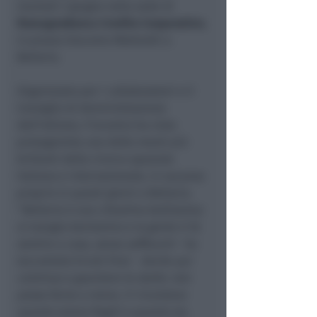
martedì 3 giugno nella sede di
RomagnaBanca Credito Cooperativo
,
in piazza Giacomo Matteotti a
Bellaria.
Organizzato per i collaboratori e il
Consiglio di Amministrazione
dell’istituto, l’incontro ha visto
protagonista una delle menti più
brillanti della ricerca spaziale
italiana e internazionale, in vacanza
proprio in questi giorni a Bellaria.
“
Bellaria è una cittadina bellissima:
si mangia benissimo e la gente ti fa
sentire a casa, senza soffocarti
- ha
raccontato Ercoli Finzi -
Anche qui
continuo a guardare le stelle: non
posso farne a meno. Ci ricordano
quanto siamo fragili e quanto sia