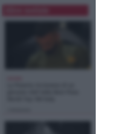
Altre notizie
66ESIMA
La Pizzeria riccionese di un
giovane chef nella Best Pizza
World Top 100 Italy
Redazione
di