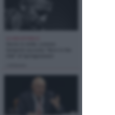
ALL'AREA SETTEBELLO
Storie in vinile. Lorenzo
Semprini racconta "Born in the
USA" di Springesteeen
Redazione
di