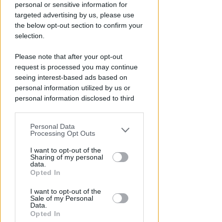
personal or sensitive information for
Redazione
di
targeted advertising by us, please use
the below opt-out section to confirm your
selection.
Please note that after your opt-out
request is processed you may continue
seeing interest-based ads based on
personal information utilized by us or
personal information disclosed to third
parties prior to your opt-out.
Personal Data
LUNEDÌ IN DIRETTA DALLE 20:50
You may separately opt-out of the further
Processing Opt Outs
Calcio.Basket speciale girone B
disclosure of your personal information
di Eccellenza e preparazione
by third parties on the IAB’s list of
I want to opt-out of the
Sharing of my personal
Rimini, su Icaro TV
downstream participants.
data.
Opted In
Icaro Sport
di
This information may also be disclosed
I want to opt-out of the
by us to third parties on the IAB’s List of
Sale of my Personal
Downstream Participants that may
Data.
further disclose it to other third parties.
Opted In