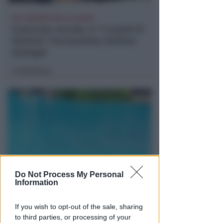
SUL SAGRATO DELLA CHIESA
Il peccato sociale. A "I Lunedì di
Viserba" l'economista Stefano
Zamagni
Redazione
di
Do Not Process My Personal
Information
TRAGEDIA SFIORATA SUL TITANO
Rischia di annegare in piscina.
Bimbo di 4 anni in terapia
If you wish to opt-out of the sale, sharing
to third parties, or processing of your
intensiva a Rimini