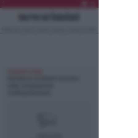
Ultima Ora
Sport
Sociale
Europa
Eventi
Località
NEWSRIMINI RIMINI
All’Infermi di Rimini incontro
sulla rianimazione
cardiopolmonare