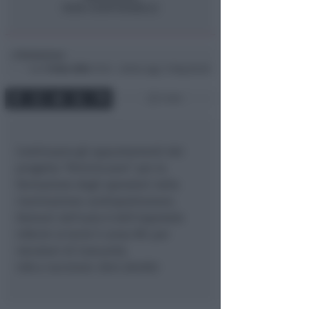
Redazione
di
Lun
15 Nov 2004
12:54 ~ ultimo agg. 11 Mag 00:28
1 min
Continuano gli appuntamenti del
progetto “Riminicuore” per la
formazione degli operatori nella
rianimazione cardiopolmonare.
Domani nell’aula G dell’ospedale
Infermi si terrà il corso IRC per
istruttori di Comunità.
Info e iscrizioni: 0541.304903