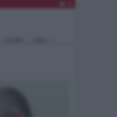
Rimini
Blog
Riccione
Speciali
Santarcangelo
Fiera
Bellaria Igea
Agrinet
M.
Cattolica
Misano
Località
Menu
Coriano
Rimini
Blog
Riccione
Speciali
Santarcangelo
Fiera
Bellaria Igea M.
Agrinet
Cattolica
Misano
Coriano