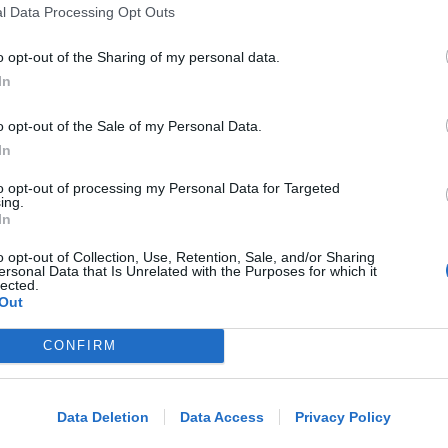
PARLANO ZOCCARATO E GIANI
l Data Processing Opt Outs
Chiude Centro Islamico. La Lega
chiede mappatura e confronto coi
o opt-out of the Sharing of my personal data.
residenti
In
o opt-out of the Sale of my Personal Data.
Redazione
di
In
CALCIO ECCELLENZA
to opt-out of processing my Personal Data for Targeted
La Rimini Calcio ha il suo bomber:
ing.
In
Facundo Piazze
o opt-out of Collection, Use, Retention, Sale, and/or Sharing
ersonal Data that Is Unrelated with the Purposes for which it
lected.
Out
Icaro Sport
di
CONFIRM
Me
LIETO FINE
13enne scompare a riva, ricerche in
LEGGI
mare e via terra. Ritrovato sano e
Data Deletion
Data Access
Privacy Policy
salvo