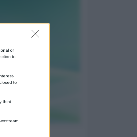
sonal or
ection to
nterest-
closed to
 third
Downstream