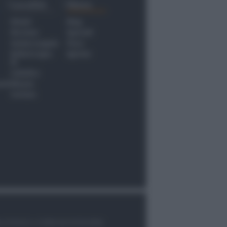
Località
Menu
Rimini
Blog
Riccione
Speciali
Santarcangelo
Fiera
Bellaria Igea
Agrinet
M.
Cattolica
nti
Misano
Coriano
le di Rimini n.7/2003 del 07/05/2003,