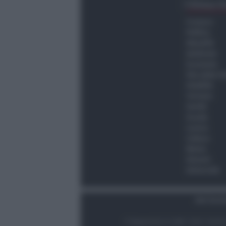
Ultima O
Cronaca
Politica
Attualità
Ambiente
Economia
Vita della C
Viabilità
Turismo
Sanità
Scuola
Lavoro
Cultura
Meteo
Giovani
Università
Dati Socie
© Newsrimini.it 2025. Tutti i diritt