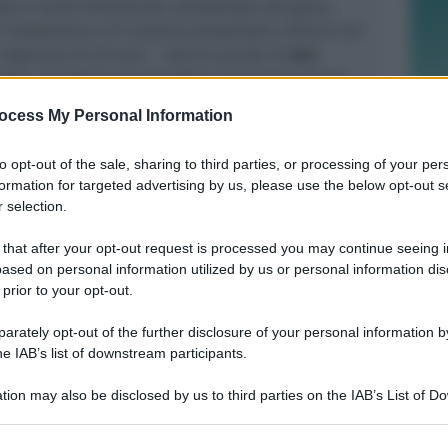
se si sente fortemente interpellata dal grave,
i intolleranza e di violenza perpetrato a Rimini nei
nigeriano di 25 anni.
– sono le parole di
don
oppo, tendiamo ad assuefarci cosi velocemente
ività che anche questo brutale episodio rischia di
ocess My Personal Information
na notizia di cronaca nera su un quotidiano o al
me questi mostrano come sia urgente un lavoro
to opt-out of the sale, sharing to third parties, or processing of your per
ella dignità di ogni persona, di ogni uomo e donna,
formation for targeted advertising by us, please use the below opt-out s
eligione, tendenza sessuale, provenienza e
 selection.
ttuarsi nelle famiglie, nella scuola, nelle
se realtà associative ecclesiali, nei luoghi del
 that after your opt-out request is processed you may continue seeing i
ased on personal information utilized by us or personal information dis
o libero, e sui mezzi di informazione e
 prior to your opt-out.
o contrario ci fermeremmo solo ad una condanna
e
”.
rately opt-out of the further disclosure of your personal information by
he IAB’s list of downstream participants.
tion may also be disclosed by us to third parties on the IAB’s List of 
 that may further disclose it to other third parties.