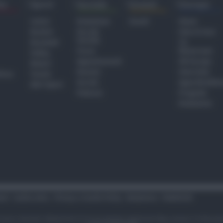
ra
Sport
Sociale
Eventi
Europa
Calcio
Redazione
Eventi
Home
Basket
Perché
Fake & Fact
Sociale
Baseball
TG
Focus
Newsroom
Volley
Appuntamenti
GR Europa
Motori
Dossier
Interviste
hiesa
Tennis
Servizi
Approfondime
Altri Sport
Podcast
Progetto
Redazione
tari
Codice etico
Privacy e Cookie Policy
Redazione
Pubblicità
i sono riservati. Newsrimini.it è una testata registrata Reg. presso il tribuna