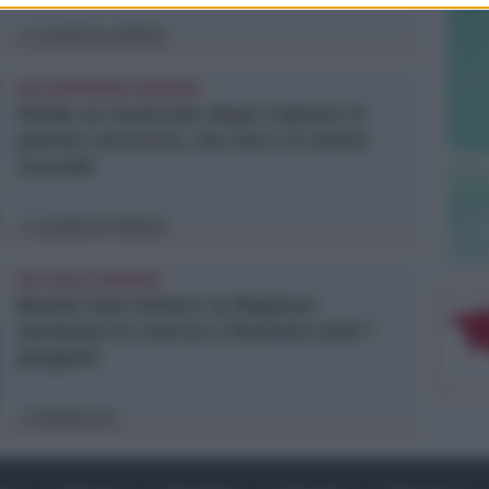
Lamberto Abbati
di
DUE INFERMIERE INDAGATE
Perde un testicolo dopo l'attesa in
pronto soccorso, ma non c'è nesso
causale
Lamberto Abbati
di
TRE QUELLI RIMINESI
Bando hub Urbani: la Regione
aumenta le risorse e finanzia tutti i
progetti
Redazione
di