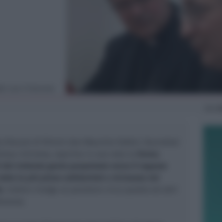
bri con il Vescovo
Gio
2
la Diocesi di Rimini don Maurizio Fabbri, facendosi
hiesa riminese, esprime in una nota la
ferma
del violento gesto perpetrato verso il ragazzo
utta la più piena solidarietà e vicinanza nei
o
. Inoltre rivolge un pensiero circa questo ed altri
leranza.