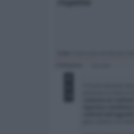
rispetto
Giovani
Università
In foto
: in primo piano don Maurizio Fab
Redazione
di
2 min
Il Vicario Generale del
portavoce di tutta la C
condanna nei confronti 
nigeriano e manifesta t
confronti dell’aggredit
gesti violenti e di intol