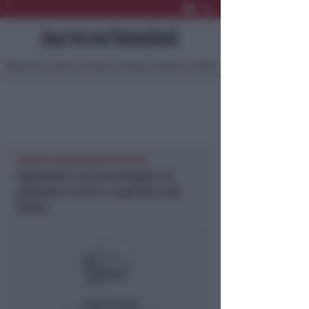
Ultima Ora
Sport
Sociale
Europa
Eventi
Località
CRONACA NEWSRIMINI RICCIONE
Aggredita nel parcheggio di
piazzale Curiel e rapinata del
Rolex