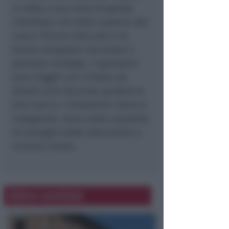
in sella a una moto di grossa
cilindrata. Col volto coperto dal
casco l’hanno bloccata e le
hanno strappato dal polso il
prezioso orologio. I rapinatori
sono fuggiti con il Rolex da
30mila euro facendo perdere le
loro tracce. I Carabinieri stanno
indagando. Sono state acquisite
le immagini delle telecamere a
circuito chiuso.
Altre notizie