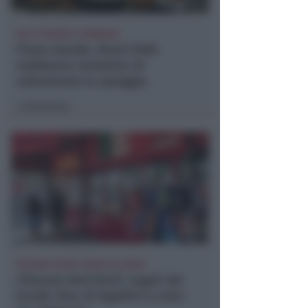
NO A PISCINE E TERRAZZE
Piano Arenile. Renzi (FdI):
maldestro tentativo di
urbanizzare la spiaggia
Redazione
di
EPISODI FUORI E NON DI CLIENTI
Chiusura Red Devil. Legali del
locale: faro di legalità in zona