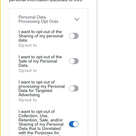
parties prior to your opt-out.
Personal Data
You may separately opt-out of the further
Processing Opt Outs
disclosure of your personal information
by third parties on the IAB’s list of
I want to opt-out of the
Sharing of my personal
downstream participants.
data.
Opted In
LA DECISIONE DEL GIP
This information may also be disclosed
Abusi ripetuti sulla figlia 13enne
I want to opt-out of the
by us to third parties on the IAB’s List of
della convivente. 44enne andrà
Sale of my Personal
Downstream Participants that may
Data.
a processo
further disclose it to other third parties.
Opted In
Redazione
di
I want to opt-out of
processing my Personal
Data for Targeted
Advertising.
Opted In
I want to opt-out of
Collection, Use,
Retention, Sale, and/or
Sharing of my Personal
Data that Is Unrelated
with the Purposes for