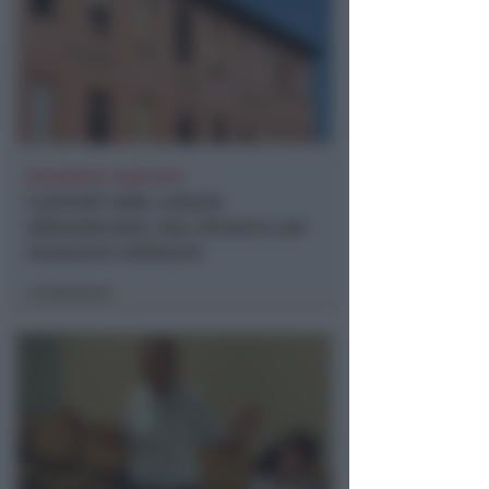
BOLOGNESE E NON SOLO
Controlli nelle colonie
abbandonate: due denunce per
invasione arbitraria
Redazione
di