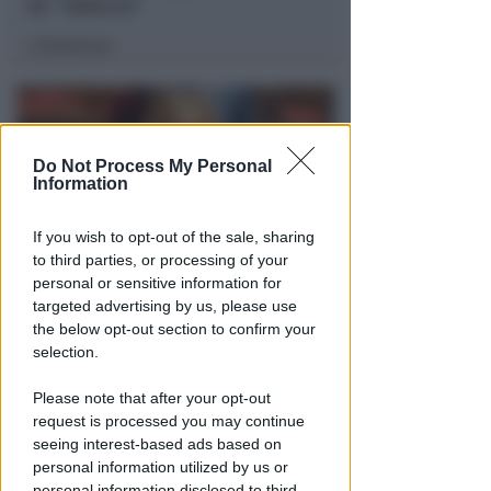
da "Suburra"
Redazione
di
Do Not Process My Personal
Information
If you wish to opt-out of the sale, sharing
to third parties, or processing of your
personal or sensitive information for
ECAD, IL 23 OTTOBRE
targeted advertising by us, please use
A Coriano l'incontro
the below opt-out section to confirm your
internazionale "contro le
selection.
droghe". Spinelli: orgogliosa
Please note that after your opt-out
Redazione
di
request is processed you may continue
seeing interest-based ads based on
personal information utilized by us or
personal information disclosed to third