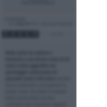
Lucia Renati
di
Mar
30 Mag 2017
12:22 ~ ultimo agg. 20 Mag 06:00
1 min
Nella notte tra sabato e
domenica, una donna russa di 35
anni è stata aggredita nel
parcheggio sotterraneo di
piazzale Curiel a Riccione
mentre
stava andando a recuperare la
propri auto. Ha detto di essere
stata accerchiata da due
individui che l’avevano seguita