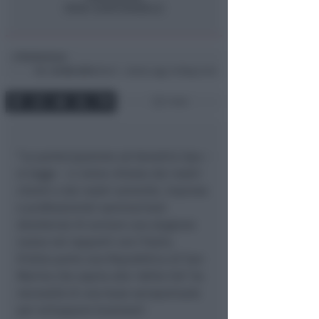
Redazione
di
Mer
23 Ott 2013
09:47 ~ ultimo agg. 16 Mag 21:45
1 min
“La partecipazione ad Aeradria Spa –
si legge – ci viene chiesta dai nostri
clienti e dai nostri azionisti, imprese
e professionisti sammarinesi
desiderosi di avviare una stagione
nuova nei rapporti con l’Italia.
D’altra parte una Repubblica di San
Marino che aspira alla ‘white list’ ha
necessità di una base aeroportuale
per sviluppare business”.