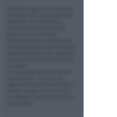
L’istituto ha seguito con attenzione
gli sviluppi delle ultime settimane:
“Sappiamo che la Aeradria in
concordato sarà una società da
gestire con una oculatezza
straordinaria. Ma lo vediamo come
risultato assolutamente realizzabile,
straordinariamente utile a generare
business sul territorio sammarinese
ed italiano.
C’è la prospettiva di un aeroporto
internazionale – conclude che
vogliamo individuare come luogo di
dialogo costante, utile ad avviare
una stagione economica del ‘fare le
cose insieme’”.