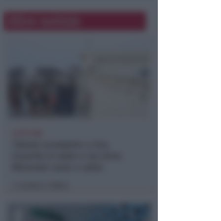
Altre notizie
LIETO FINE
13enne scompare a riva,
ricerche in mare e via terra.
Ritrovato sano e salvo
Lamberto Abbati
di