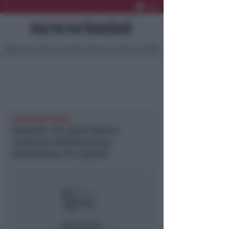
Ultima Ora
Sport
Sociale
Europa
Eventi
Località
NEWSRIMINI RIMINI
Aeradria. Da Asset Banca
conferma dell’interesse
all’aumento di capitale