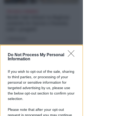
TRE QUELLI RIMINESI
Bando hub Urbani: la Regione
aumenta le risorse e finanzia
tutti i progetti
Redazione
di
Do Not Process My Personal
Information
If you wish to opt-out of the sale, sharing
to third parties, or processing of your
personal or sensitive information for
targeted advertising by us, please use
the below opt-out section to confirm your
PIAZZA TRE MARTIRI
selection.
Aspettando papa Leone, una
ligaza in piazza Tre Martiri
Please note that after your opt-out
request is processed you may continue