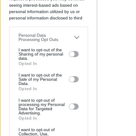
Redazione
di
seeing interest-based ads based on
personal information utilized by us or
personal information disclosed to third
parties prior to your opt-out.
Personal Data
You may separately opt-out of the further
Processing Opt Outs
disclosure of your personal information
by third parties on the IAB’s list of
I want to opt-out of the
Sharing of my personal
downstream participants.
data.
Opted In
This information may also be disclosed
CRER FIGC LND
I want to opt-out of the
by us to third parties on the IAB’s List of
Sale of my Personal
Ecco i gironi di Eccellenza:
Downstream Participants that may
Data.
Rimini nel B, l'Ars Et Labor è nel
further disclose it to other third parties.
Opted In
girone A
I want to opt-out of
processing my Personal
VIDEO
Icaro Sport
di
Data for Targeted
Advertising.
Opted In
I want to opt-out of
Collection, Use,