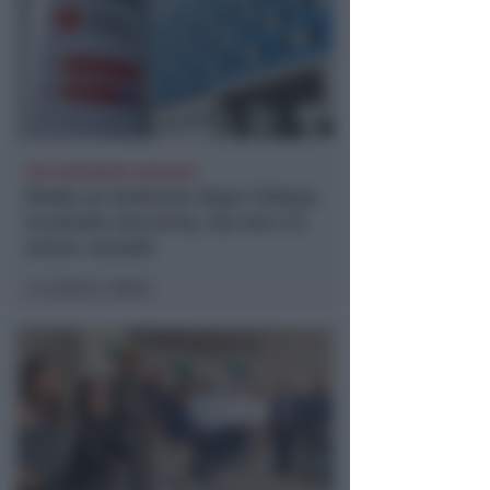
DUE INFERMIERE INDAGATE
Perde un testicolo dopo l'attesa
in pronto soccorso, ma non c'è
nesso causale
Lamberto Abbati
di