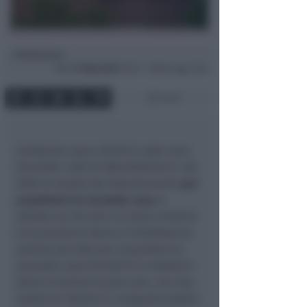
Redazione
di
Mer
27 Mag 2026
10:22 ~ ultimo agg. 10:37
2 min
Comprare casa a Rimini costa caro.
Secondo i dati di MutuiOnline.it, nel
2026 la durata dei finanziamenti
per
acquistare la seconda casa
si
attesta sui 26 anni e 6 mesi e Rimini
è la provincia dove si richiedono le
somme più alte per acquistare la
seconda casa (145.627 € in media) e
dove si trovano le più care, con una
media di 236.647 €. L'importo medio