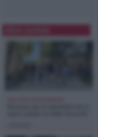
Altre notizie
FINE LAVORI ENTRO PRIMAVERA
Riccione, dal 15 settembre via ai
nuovi cantieri su Viale Ceccarini
Redazione
di