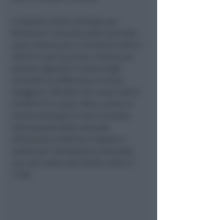
L’importo medio richiesto per
finanziare l’acquisto della seconda
casa si ferma poi a 124.823 € contro i
155.074 € per la prima, mentre per
quanto riguarda il valore degli
immobili la differenza è ancora
maggiore: 189.684 € (2ᵃ casa) contro
215.691 € (1ᵃ casa). Infine, anche in
Emilia-Romagna il Loan-to-Value
sull’acquisto della seconda
abitazione è inferiore rispetto a
quello per l’abitazione principale,
con una media del 65,8% contro il
71,9%.