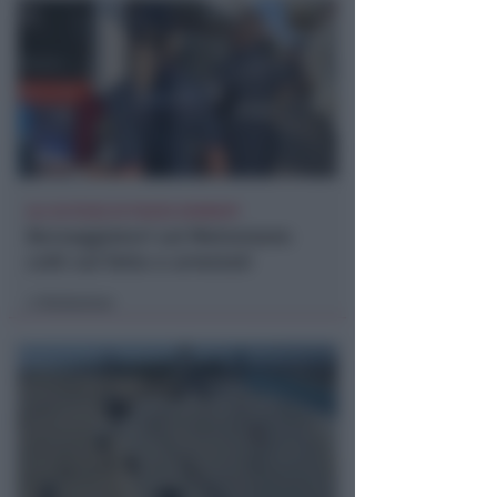
ALL'ALTEZZA DI PIAZZA KENNEDY
Borseggiatori sul Metromare:
colti sul fatto e arrestati
Redazione
di