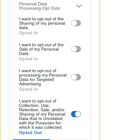
disposizione
Personal Data
You may separately opt-out of the further
Processing Opt Outs
disclosure of your personal information
Redazione
di
by third parties on the IAB’s list of
I want to opt-out of the
Sharing of my personal
downstream participants.
data.
Opted In
This information may also be disclosed
I want to opt-out of the
by us to third parties on the IAB’s List of
Sale of my Personal
Downstream Participants that may
Data.
further disclose it to other third parties.
Opted In
I want to opt-out of
processing my Personal
Data for Targeted
Advertising.
AVEVA 86 ANNI
Opted In
Addio a Francesco Guccini. Il
suo legame con Rimini tra
I want to opt-out of
Collection, Use,
musica e libri
Retention, Sale, and/or
Sharing of my Personal
Data that Is Unrelated
VIDEO
Redazione
di
with the Purposes for
which it was collected.
Opted Out