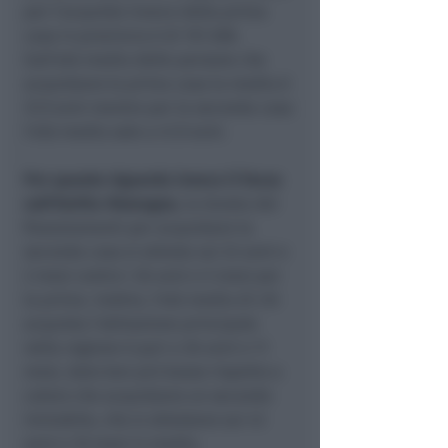
per l'acquisto invece della prima
casa in provincia è di 157.308.
Sull'età media delle persone che
acquistano la prima casa la media è
37,9 anni mentre per la seconda casa
l'età media sale a 47,9 anni.
Per quanto riguarda invece il focus
sull'Emilia-Romagna
, la durata dei
finanziamenti per acquistare la
seconda casa si attesta sui 22 anni e
2 mesi contro i 26 anni e 5 mesi per
la prima. Inoltre, l’età media di chi
acquista l’abitazione principale
nella regione è pari a 36 anni e 11
mesi, dato ben più basso rispetto a
coloro che acquistano un secondo
immobile, che si attestano sui 43
anni e 10 mesi in media.