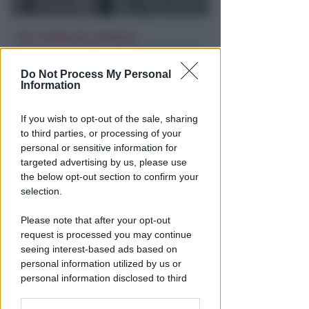
PER LA MESSA DEL PONTEFICE
Papa Leone XIV a Rimini: iniziati
i lavori di allestimento a
Do Not Process My Personal
piazzale Boscovich
Information
Redazione
di
If you wish to opt-out of the sale, sharing
to third parties, or processing of your
personal or sensitive information for
targeted advertising by us, please use
the below opt-out section to confirm your
selection.
Please note that after your opt-out
request is processed you may continue
seeing interest-based ads based on
personal information utilized by us or
GESTIONE DIRETTA DEL COMUNE
personal information disclosed to third
Riapre il parcheggio del Grand
parties prior to your opt-out.
Hotel di Riccione: 252 posti a