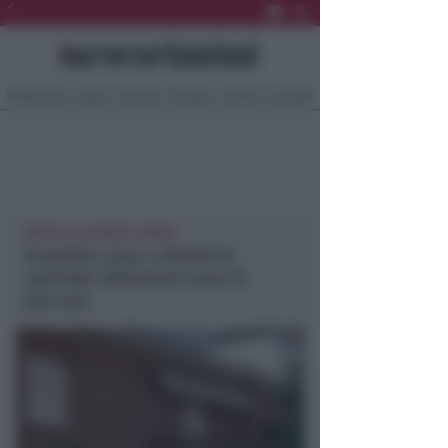
Ultima Ora
Sport
Sociale
Europa
Eventi
Località
MUTUI A 26 ANNI E 6 MESI
Acquisto case, a Rimini le
seconde abitazioni sono le
più care