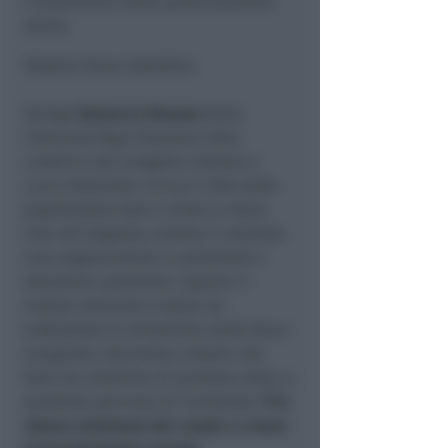
L’importanza della partecipazione
attiva.
Modera Elena Gattafoni.
Spiega
Natascia Mazzon
della
Comunità Papa Giovanni XXIII,
curatrice del progetto insieme a
Lucia Sandiano: «Circa il 25% della
popolazione Rom e Sinta in Italia
vive nel degrado, mentre il restante
vive regolarmente in abitazioni o
situazioni autonome. Eppure il
mondo mediatico tende ad
enfatizzare le dinamiche delle fasce
marginali, lasciando credere che
Rom sia sinonimo di persona restia a
qualsiasi percorso di inclusione.
È la
stessa esistenza dei campi a creare