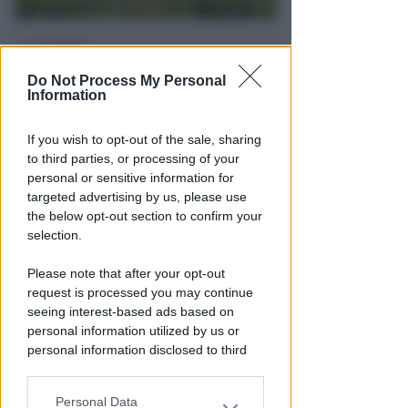
ALL'INFERMI
Si sente male mentre è in
Do Not Process My Personal
vacanza a Riccione. Ricoverata
Information
Patrizia Reggiani
If you wish to opt-out of the sale, sharing
Redazione
di
to third parties, or processing of your
personal or sensitive information for
targeted advertising by us, please use
the below opt-out section to confirm your
selection.
Please note that after your opt-out
request is processed you may continue
seeing interest-based ads based on
personal information utilized by us or
personal information disclosed to third
ISCRIZIONI SINO A FINE AGOSTO
parties prior to your opt-out.
Numeri in forte crescita per la
Scuola Vela dello Yacht Club
Personal Data
You may separately opt-out of the further