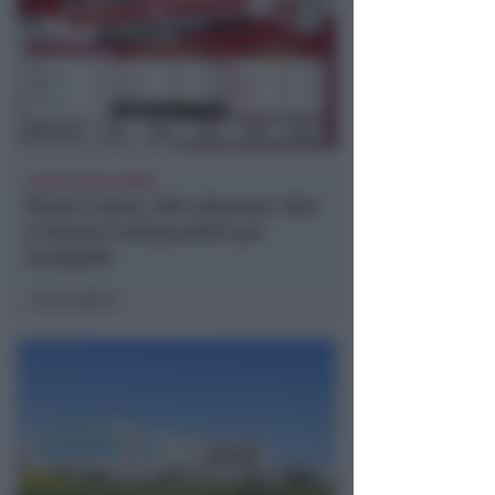
CALCIO ECCELLENZA
Rimini Calcio: 509 abbonati. Nisi
e Bertani indisponibili per
Senigallia
Icaro Sport
di