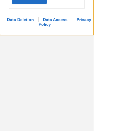
Data Deletion
Data Access
Privacy
Policy
LUNEDÌ 10 AGOSTO
Processo alla Repubblica
Italiana: ha mantenuto le sue
promesse?
Redazione
di