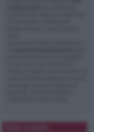
In seguito saranno elaborati
i Piani
d’azione locale
per realizzare le
iniziative nelle sette aree pilota (tra
cui Comacchio e Cattolica) di
Spagna, Francia, Croazia, Grecia e
Italia.
A marzo 2018, infine, prenderanno il
via
percorsi di partecipazione
aperti
alle comunità locali per raccogliere
la voce di chi vive il territorio: a
Cattolica l’obiettivo è individuare un
nuovo modello di gestione del porto
che tenga insieme le esigenze di
pescatori, nautica da diporto e
cantieristica navale mentre,
Altre notizie