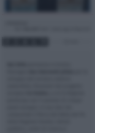
Redazione
di
Mar
7 Nov 2017
16:56 ~ ultimo agg. 20 Mag 12:02
2 min
Nel 2018
partiranno in Emilia-
Romagna
due interventi pilota
per lo
sviluppo del turismo costiero
sostenibile, finanziati dal progetto
europeo
Co-Evolve,
a cui la Regione
partecipa con 11 partner di cinque
paesi europei, in una rete che
comprende il Parco del Delta del Po
della Regione Veneto, istituti
pubblici, centri di ricerca e