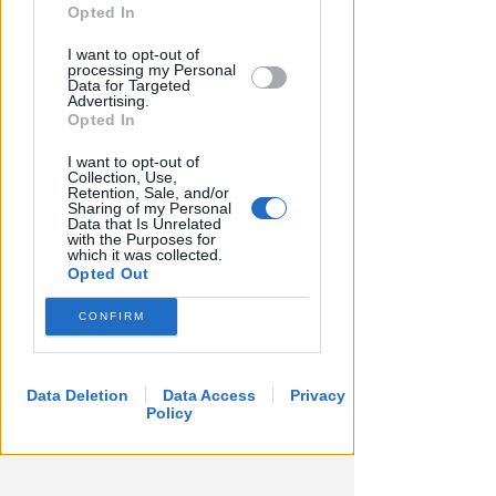
further disclose it to other third parties.
Opted In
I want to opt-out of
processing my Personal
Data for Targeted
Advertising.
Opted In
I want to opt-out of
Collection, Use,
Retention, Sale, and/or
Sharing of my Personal
Data that Is Unrelated
UN 2026 SPARTIACQUE
with the Purposes for
Un semestre in crescita.
which it was collected.
Opted Out
Presente, futuro e "nodi" da
affrontare per l'aeroporto
CONFIRM
Andrea Polazzi
di
Data Deletion
Data Access
Privacy
Policy