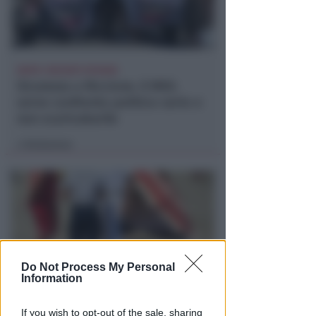
DOPO I RECENTI EPISODI
Sicurezza a Riccione. Il M5S:
serve confronto politico serio e
non scaricabarile
Redazione
di
Do Not Process My Personal
Information
DRAMMA IN MARE
If you wish to opt-out of the sale, sharing