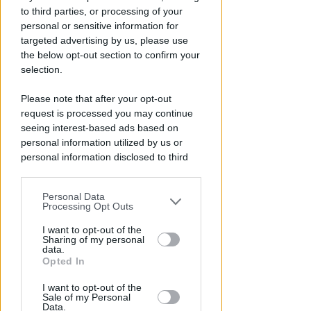
Stroncato in acqua da un
to third parties, or processing of your
malore, turista 65enne perde la
personal or sensitive information for
vita a Riccione
targeted advertising by us, please use
the below opt-out section to confirm your
Lamberto Abbati
di
selection.
Please note that after your opt-out
request is processed you may continue
seeing interest-based ads based on
personal information utilized by us or
personal information disclosed to third
parties prior to your opt-out.
Personal Data
You may separately opt-out of the further
Processing Opt Outs
disclosure of your personal information
I GENITORI ORIGINARI DI RIMINI
by third parties on the IAB’s list of
I want to opt-out of the
Muore a 19 anni Tommaso
Sharing of my personal
downstream participants.
data.
Ugolini, nipote della consigliera
Opted In
regionale
This information may also be disclosed
I want to opt-out of the
by us to third parties on the IAB’s List of
Redazione
di
Sale of my Personal
Downstream Participants that may
Data.