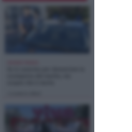
VACANZA TRAGICA
Va in caserma per denunciare la
scomparsa del marito, ma
scopre che è morto
Lamberto Abbati
di