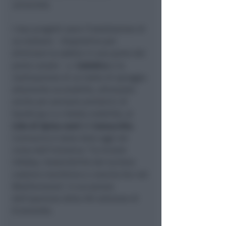
università.
I due progetti sono l’installazione di
un eiettore – dispositivo per
eliminare la sabbia in una parte del
porto canale – a
Cattolica
e la
realizzazione di un tratto di spiaggia
altamente accessibile, attrezzato
anche per persone portatrici di
handicap e a ridotta mobilità, al
Lido di Spina nord
di
Comacchio.
L’annuncio è stato dato oggi nel
corso dell’iniziativa “Co-Evovle
InfoDay. Sostenibilità del turismo
costiero-marittimo e crescita blu nel
Mediterraneo”, in occasione
dell’apertura della XXI edizione di
Ecomondo.