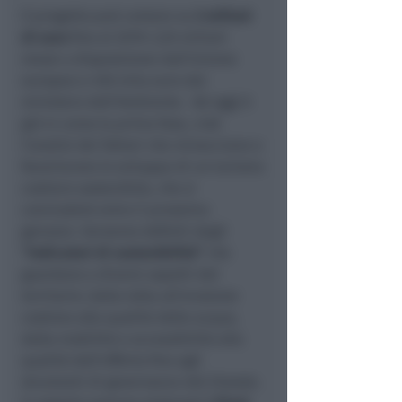
Il progetto può contare su
3 milioni
di euro
fino al 2019: 2,55 milioni
messi a disposizione dall’Unione
europea e 450 mila euro dal
ministero dell’Ambiente. Ad oggi è
già in corso la prima fase, cioè
l’analisi dei fattori che minacciano o
favoriscono lo sviluppo di un turismo
costiero sostenibile, che si
concluderà entro il prossimo
gennaio. Verranno definiti degli
“indicatori di sostenibilità”
che
guardano a diversi aspetti del
territorio: dalla lotta all’erosione
costiera alla qualità delle acque,
dalla mobilità e accessibilità alla
qualità dell’offerta fino agli
strumenti di governance del litorale.