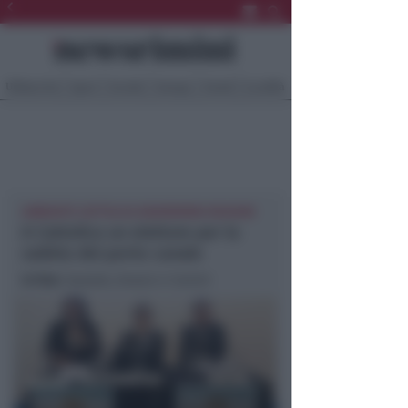
Ultima Ora
Sport
Sociale
Europa
Eventi
Località
AMBIENTE CATTOLICA NEWSRIMINI REGIONE
A Cattolica un eiettore per la
sabbia del porto canale
In foto
: Gazzolo, Gnassi e Corsini