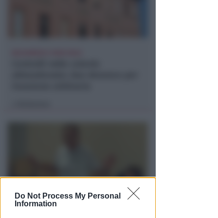
BOLOGNESE E NON SOLO
Controlli nelle colonie
abbandonate: due denunce per
invasione arbitraria
Redazione
di
Do Not Process My Personal
Information
NO A PISCINE E TERRAZZE