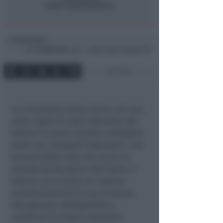
Redazione
di
Gio
10 Ott 2013
15:14 ~ ultimo agg. 16 Mag 21:07
1 min
Le rimostranze della donna, che una
volta capite le reali intenzione del
50enne lo aveva invitato a desistere
dalle sue “pressanti attenzioni”, non
avevano fatto altro che acuire la
volontà persecutoria dell’uomo. Il
50enne era arrivato ad imporre
quotidianamente la sua presenza
alla giovane, obbligandola a
cambiare le proprie abitudini.