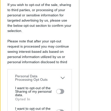
Piano Arenile. Renzi (FdI):
If you wish to opt-out of the sale, sharing
maldestro tentativo di
to third parties, or processing of your
urbanizzare la spiaggia
personal or sensitive information for
targeted advertising by us, please use
Redazione
di
the below opt-out section to confirm your
selection.
Please note that after your opt-out
request is processed you may continue
seeing interest-based ads based on
personal information utilized by us or
personal information disclosed to third
parties prior to your opt-out.
Personal Data
You may separately opt-out of the further
Processing Opt Outs
SABATO AL "BIANCHELLI"
disclosure of your personal information
Ingresso gratuito per il test
by third parties on the IAB’s list of
I want to opt-out of the
Sharing of my personal
match tra Vigor Senigallia e
downstream participants.
data.
Rimini
Opted In
This information may also be disclosed
Icaro Sport
di
I want to opt-out of the
by us to third parties on the IAB’s List of