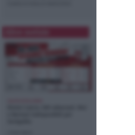
L’uomo si trova ai domiciliari.
Altre notizie
CALCIO ECCELLENZA
Rimini Calcio: 509 abbonati. Nisi
e Bertani indisponibili per
Senigallia
Icaro Sport
di