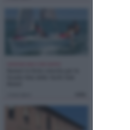
ISCRIZIONI SINO A FINE AGOSTO
Numeri in forte crescita per la
Scuola Vela dello Yacht Club
Rimini
FOTO
Icaro Sport
di