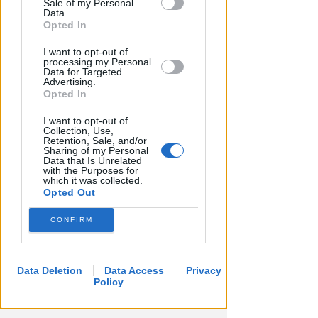
Sale of my Personal
Downstream Participants that may
Data.
further disclose it to other third parties.
Opted In
I want to opt-out of
processing my Personal
Data for Targeted
Advertising.
Opted In
I want to opt-out of
Collection, Use,
Retention, Sale, and/or
Sharing of my Personal
Data that Is Unrelated
with the Purposes for
which it was collected.
Opted Out
CONFIRM
Data Deletion
Data Access
Privacy
Policy