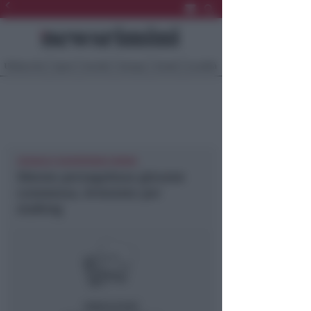
Ultima Ora
Sport
Sociale
Europa
Eventi
Località
CRONACA NEWSRIMINI RIMINI
50enne perseguitava giovane
commessa. Arrestato per
stalking