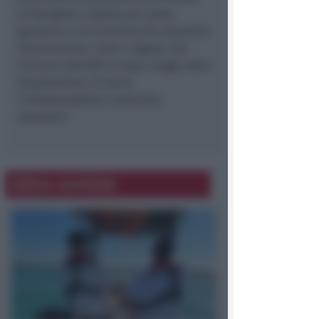
di famigliari. Questo per poter
garantire a chi proviene da situazioni
drammatiche, come i ragazzi che
arrivano dall’Africa dopo viaggi della
disperazione, di avere
l’indispensabile e doveroso
supporto“.
Altre notizie