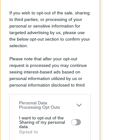
If you wish to opt-out of the sale, sharing
to third parties, or processing of your
personal or sensitive information for
targeted advertising by us, please use
CRER FIGC LND
the below opt-out section to confirm your
Ecco i gironi di Eccellenza:
selection.
Rimini nel B, l'Ars Et Labor è nel
Please note that after your opt-out
girone A
request is processed you may continue
VIDEO
seeing interest-based ads based on
Icaro Sport
di
personal information utilized by us or
personal information disclosed to third
parties prior to your opt-out.
Personal Data
You may separately opt-out of the further
Processing Opt Outs
disclosure of your personal information
by third parties on the IAB’s list of
I want to opt-out of the
Sharing of my personal
downstream participants.
data.
Opted In
This information may also be disclosed