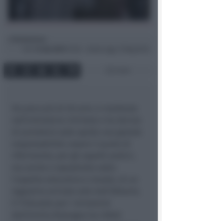
Redazione
di
Ven
14 Giu 2019
10:36 ~ ultimo agg. 27 Mag 09:12
3 min
Ha poco più di 50 anni, è residente
nell’entroterra riminese e ha deciso
di prendersi sulle spalle una grande
responsabilità: essere il punto di
riferimento, per gli aspetti pratici,
ma anche e soprattutto sotto
l’aspetto educativo e morale, di un
ragazzino arrivato solo dall’Albania.
Il Tribunale per i minorenni
dell’Emilia Romagna ha infatti