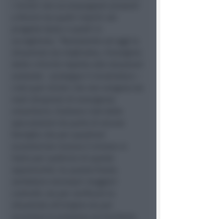
i minori non accompagnati presenti
a Rimini tra quelli inseriti nel
progetto Sprar e quelli in
accoglienza. “Nonostante ad oggi la
situazione sia migliorata, rimangono
delle criticità rispetto alle situazioni
anomale – prosegue il vicesindaco –
cioè quei minori che non vengono da
reali situazioni di emergenza
umanitaria. Esistono cioè delle
speculazioni da parte di alcune
famiglie che per questioni
economiche inviano il minore in
Italia per usufruire di queste
opportunità. Su questo fronte
sarebbero necessari maggiori
controlli, sia per verificare la
situazione all’origine sia per
accertare la presenza sul territorio