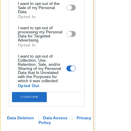
COSTO DI 392 MILA EURO
I want to opt-out of the
by us to third parties on the IAB’s List of
Sale of my Personal
San Giuliano: ok al progetto per
Downstream Participants that may
Data.
il nuovo capanno e la
further disclose it to other third parties.
Opted In
passeggiata sul fiume
I want to opt-out of
processing my Personal
Redazione
di
Data for Targeted
Advertising.
Opted In
I want to opt-out of
Collection, Use,
Retention, Sale, and/or
Sharing of my Personal
Data that Is Unrelated
with the Purposes for
which it was collected.
Opted Out
CONFIRM
Data Deletion
Data Access
Privacy
Policy