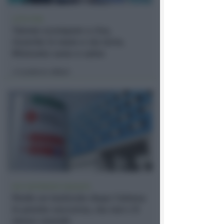
LIETO FINE
13enne scompare a riva,
ricerche in mare e via terra.
Ritrovato sano e salvo
Lamberto Abbati
di
DUE INFERMIERE INDAGATE
Perde un testicolo dopo l'attesa
in pronto soccorso, ma non c'è
nesso causale