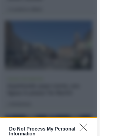
Lamberto Abbati
di
PIAZZA TRE MARTIRI
Aspettando papa Leone, una
ligaza in piazza Tre Martiri
Redazione
di
Do Not Process My Personal
Information