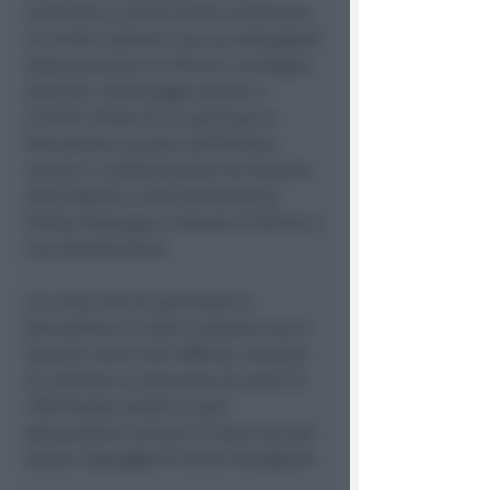
nominato il primo tutore volontario
di minori stranieri non accompagnati
della provincia di Rimini, una figura
prevista dalla legge quadro n.
47/2017, frutto di un percorso di
formazione avviato nell’ottobre
scorso in collaborazione tra Garante
dell’infanzia e dell’adolescenza
Emilia-Romagna, Comune di Rimini e
Csv Volontarimini.
Un corso che ha permesso la
formazione di undici persone che si
faranno carico del difficile compito
di colmare la mancanza di punti di
riferimento adulti in quei
giovanissimi arrivati in Italia da soli,
senza l’appoggio di alcun famigliare.