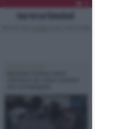
Ultima Ora
Sport
Sociale
Europa
Eventi
Località
COSTRUIRE RELAZIONI
Nominato il primo tutore
volontario per minori stranieri
non accompagnati