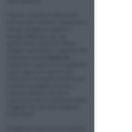
dalla solitudine.
“Stiamo cercando di rafforzare la
rete tra tutori volontari competenti e
formati, famiglie accoglienti e
famiglie affidatarie per una
genitorialità e amicalità diffusa –
spiega il vicesindaco e assessore alla
protezione sociale
Gloria Lisi
–
L’obiettivo è quello di accompagnare
questi ragazzi ad inserirsi nella
comunità e nel mondo lavorativo ed
è quindi un progetto che mira a
costruire relazioni che non si
esauriscano con il compimento della
maggiore età, ma che proseguano
anche dopo”.
Ad oggi sono poco meno di quaranta