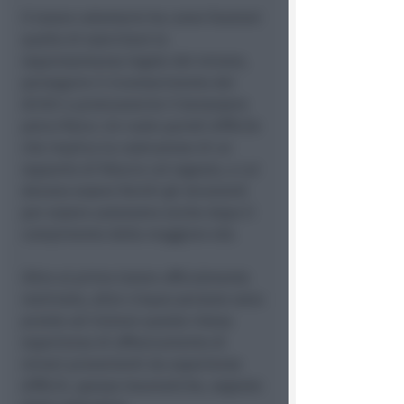
Il tutore volontario ha come funzioni
quella di esercitare la
rappresentanza legale del minore,
perseguire il riconoscimento dei
diritti e promuoverne il benessere
psico-fisico. Un ruolo quindi difficile
che implica la costruzione di un
rapporto di fiducia col ragazzo, a cui
devono essere forniti gli strumenti
per essere autonomo anche dopo il
compimento della maggiore età.
Oltre al primo tutore ufficialmente
nominato, altre cinque persone sono
pronte ad iniziare questa intesa
esperienza di affiancamento di
minori provenienti da esperienze
difficili, spesso traumatiche, segnate