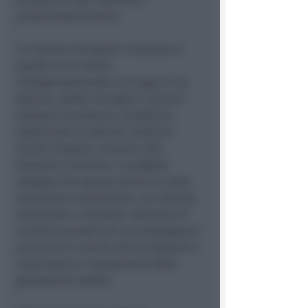
provenienze diverse.
La visione che guida l'iniziativa è
quella di un centro
intergenerazionale: un luogo in cui
giovani, adulti, famiglie e anziani
possano incontrarsi, scambiare
esperienze e costruire relazioni
sociali durature. Accanto alla
funzione ricreativa, il progetto
assegna allo spazio anche un ruolo
educativo e preventivo, con attività
strutturate e momenti informali di
incontro pensati per accompagnare i
percorsi di crescita dei più giovani e
valorizzare le competenze delle
generazioni adulte.