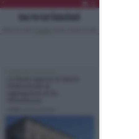
Ultima Ora
Sport
Sociale
Europa
Eventi
Località
CENTRO PER TUTTE LE ETÀ
La Giunta approva lo Spazio
Polifunzionale di
Aggregazione di Via
Rimembranze
In foto
: palazzo Garampi