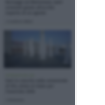
Borseggi sul Metromare, ladri
arrestati grazie all'occhio
esperto di un agente
Lamberto Abbati
di
APPROVATO DAL CDA
Dati in crescita nella semestrale
di IEG, stime al rialzo per
l'esercizio 2026
Redazione
di