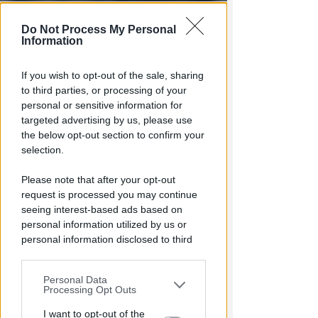
Do Not Process My Personal
Information
NEL CORSO DI DUE SERATE
If you wish to opt-out of the sale, sharing
Metromare, controlli serrati
to third parties, or processing of your
sulle corse: oltre 90 sanzioni
personal or sensitive information for
targeted advertising by us, please use
Redazione
di
the below opt-out section to confirm your
selection.
Please note that after your opt-out
request is processed you may continue
seeing interest-based ads based on
personal information utilized by us or
personal information disclosed to third
parties prior to your opt-out.
Personal Data
You may separately opt-out of the further
ALL'ALTEZZA DI PIAZZA KENNEDY
Processing Opt Outs
disclosure of your personal information
Borseggiatori sul Metromare:
by third parties on the IAB’s list of
I want to opt-out of the