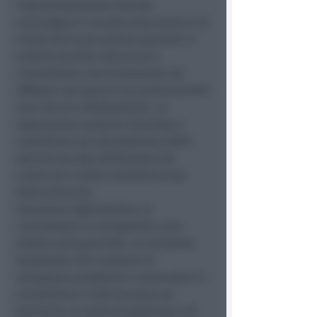
L'Amministrazione intende
coinvolgere il mondo associativo e le
realtà del terzo settore operanti in
ambito sociale, educativo e
comunitario, non limitandosi ad
affidare uno spazio ma promuovendo
una rete di collaborazioni. Le
associazioni saranno chiamate a
contribuire sia alla gestione delle
attività sia alla definizione dei
contenuti e delle modalità d'uso
della struttura.
Sul piano organizzativo, la
concessione in uso gratuito avrà
durata quinquennale, un orizzonte
temporale che consente di
sviluppare programmi continuativi e
consolidare il radicamento sul
territorio. Le spese di gestione e di