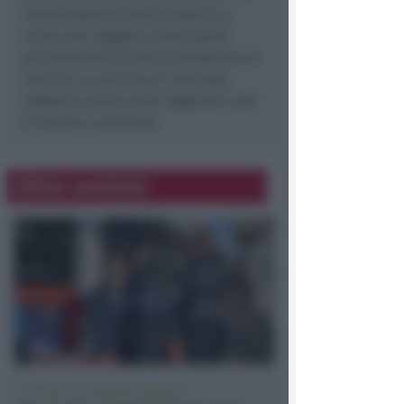
utilizzo della struttura saranno a
carico dei soggetti partecipanti,
permettendo all'Amministrazione di
attivare un servizio di interesse
collettivo senza oneri aggiuntivi per
il bilancio comunale.
Altre notizie
VITTIMA UN ANZIANO RIMINESE