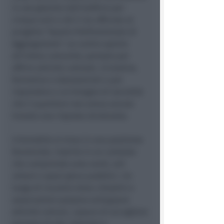
in uso gratuito dell'edificio per
cinque anni e dà il via ufficiale al
progetto "Spazio Polifunzionale di
Aggregazione": un centro aperto
all'intera comunità, pensato per
offrire attività culturali, ricreative,
formative e laboratoriali e per
rispondere a un bisogno di socialità
che il quartiere non aveva ancora
trovato una risposta strutturata.
L'immobile si trova in una posizione
favorevole, inserito in un contesto
che comprende aree verdi, orti
urbani e spazi gioco pubblici. Un
luogo di incontro dove cittadini e
associazioni possano sviluppare
attività comuni, capace di accogliere
persone di età, interessi e