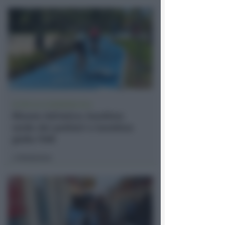
OLTRE ALLA BANDIERA BLU
Misano Adriatico: bandiera
verde dei pediatri e bandiera
gialla FIAB
Redazione
di