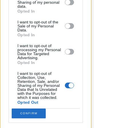
colti sul fatto e arrestati
Sharing of my personal
downstream participants.
data.
Opted In
Redazione
di
This information may also be disclosed
I want to opt-out of the
by us to third parties on the IAB’s List of
Sale of my Personal
Downstream Participants that may
Data.
further disclose it to other third parties.
Opted In
I want to opt-out of
processing my Personal
Data for Targeted
Advertising.
Opted In
I want to opt-out of
Collection, Use,
Retention, Sale, and/or
Sharing of my Personal
Data that Is Unrelated
with the Purposes for
which it was collected.
Opted Out
CONFIRM