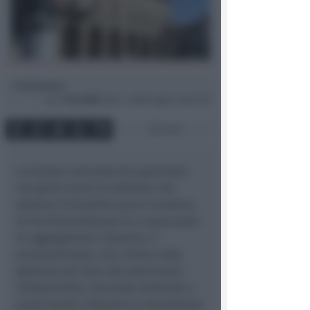
Redazione
di
Lun
1 Giu 2026
15:32 ~ ultimo agg. 6 Lug 11:35
2 min
La Giunta comunale ha approvato
nei giorni scorsi la delibera che
destina l'immobile socio-ricreativo
di Via Rimembranze 61 a nuovo polo
di aggregazione cittadina. Il
provvedimento, che rientra nella
gestione dei beni del patrimonio
indisponibile comunale destinati a
scopi sociali, dispone la concessione