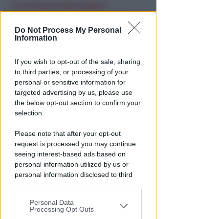
ALL'ALTEZZA DI PIAZZA KENNEDY
Borseggiatori sul Metromare:
colti sul fatto e arrestati
Do Not Process My Personal
Information
Redazione
di
If you wish to opt-out of the sale, sharing
to third parties, or processing of your
personal or sensitive information for
targeted advertising by us, please use
the below opt-out section to confirm your
selection.
Please note that after your opt-out
request is processed you may continue
seeing interest-based ads based on
PER LA MESSA DEL PONTEFICE
personal information utilized by us or
Papa Leone XIV a Rimini: iniziati
personal information disclosed to third
i lavori di allestimento a
parties prior to your opt-out.
piazzale Boscovich
Personal Data
You may separately opt-out of the further
Processing Opt Outs
Redazione
di
disclosure of your personal information