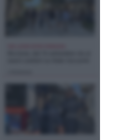
FINE LAVORI ENTRO PRIMAVERA
Riccione, dal 15 settembre via ai
nuovi cantieri su Viale Ceccarini
Redazione
di