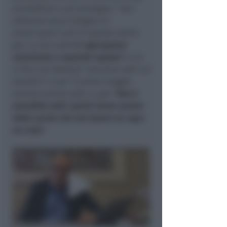
scientifiche e poi prosegue: “
non
abbiamo alcun bisogno di
preoccuparci più di quanto siamo
già. Lo dico perché
ogni giorno
assistiamo a qualche exploit
in cui
si dice ad esempio “usciamo tutti coi
bambini” e poi “il primo maggio
saremo ancora tutti a casa”.
Non è
possibile tutti i giorni dover parare
delle uscite che non hanno ne capo
ne coda.
”