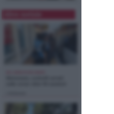
Altre notizie
NEL CORSO DI DUE SERATE
Metromare, controlli serrati
sulle corse: oltre 90 sanzioni
Redazione
di