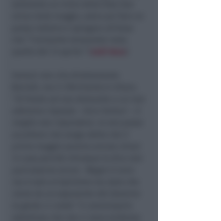
ipotizzato un inizio della fase due
verso metà maggio, salvo poi fare un
passo indietro e spiegare all’Ansa
che “l’orizzonte temporale resta
quello del 13 aprile.” (
vedi Ansa
)
Venturi non cita direttamente
Borrelli, ma il riferimento è chiaro.
“
Di fronte ad una domanda a cui non
abbiamo risposta
– dice Venturi –
è
meglio non rispondere. Io non posso
accettare che venga detto che il
primo maggio saremo ancora chiusi
in casa perché chiunque lo dica non
può esserne sicuro.
Magari è vero
ma è solo un’opinione ma dato che
viene da un esponente del Governo
la gente ci crede.
” Il commissario
sottolinea che non ci sono evidenza