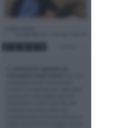
Andrea Polazzi
di
Ven
3 Apr 2020
19:03 ~ ultimo agg. 27 Mag 21:56
2 min
Al
commissario regionale per
l’emergenza Sergio Venturi
non sono
andate giù alcune dichiarazioni
arrivate in mattinata dal capo della
protezione civile Angelo Borrelli.
Intervistato in radio sulla fine del
lockdown ha prima detto che
probabilmente le misure saranno in
vigore anche il Primo Maggio, poi ha