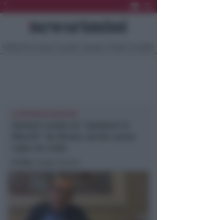
Ultima Ora
Sport
Sociale
Europa
Eventi
Località
L'AFFONDO DI VENTURI
Venturi contro le “opinioni in
libertà” da Roma: uscite senza
capo ne coda
In foto
: Sergio Venturi