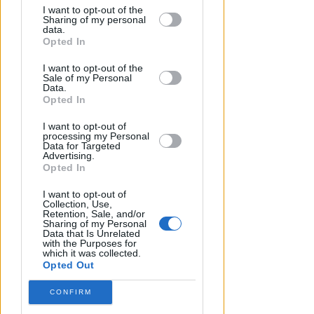
by third parties on the IAB’s list of
I want to opt-out of the
Sharing of my personal
downstream participants.
data.
Opted In
This information may also be disclosed
I want to opt-out of the
by us to third parties on the IAB’s List of
Sale of my Personal
Downstream Participants that may
Data.
further disclose it to other third parties.
Opted In
I want to opt-out of
processing my Personal
Data for Targeted
GESTIONE DIRETTA DEL COMUNE
Advertising.
Riapre il parcheggio del Grand
Opted In
Hotel di Riccione: 252 posti a
disposizione
I want to opt-out of
Collection, Use,
Retention, Sale, and/or
Redazione
di
Sharing of my Personal
Data that Is Unrelated
with the Purposes for
which it was collected.
Opted Out
CONFIRM