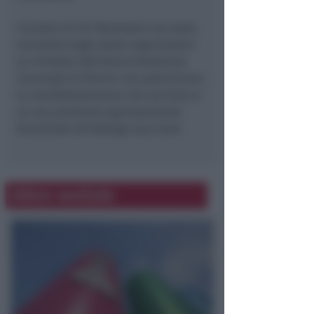
L’evento di Vivi Benessere era stato
annullato dagli stessi organizzatori
su richiesta dell’Amministrazione
Comunale di Rimini che patrocinava
la manifestazionema che sul tema è
su una posizione espressamente
favorevole all’obbligo vaccinale.
Altre notizie