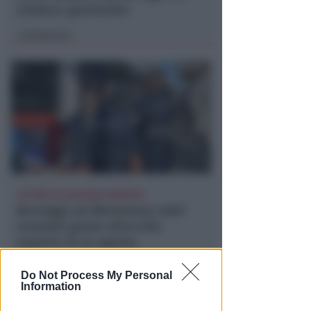
sindaca: gravissimo
Redazione
di
VITTIMA UN ANZIANO RIMINESE
Borseggi sul Metromare, ladri
arrestati grazie all'occhio
esperto di un agente
Lamberto Abbati
di
Do Not Process My Personal
Information