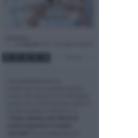
Redazione
di
Lun
8 Mag 2017
22:02 ~ ultimo agg. 20 Mag 05:11
1 min
Sarà sostanzialmente la
conferenza che si sarebbe dovuta
tenere nell’ambito di Vivi Benessere
quella che si terrà domenica dalle 15
al palacongressi di Bellaria. La
“Tavola rotonda sulla libertà di
scelta terapeutica in ambito
vaccinale”
ha un programma dei