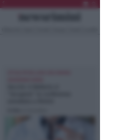
Ultima Ora
Sport
Sociale
Europa
Eventi
Località
ATTUALITÀ BELLARIA IGEA MARINA
NEWSRIMINI RIMINI
Vaccini. A Bellaria si
“recupera” la conferenza
annullata a Rimini
In foto
: la locandina