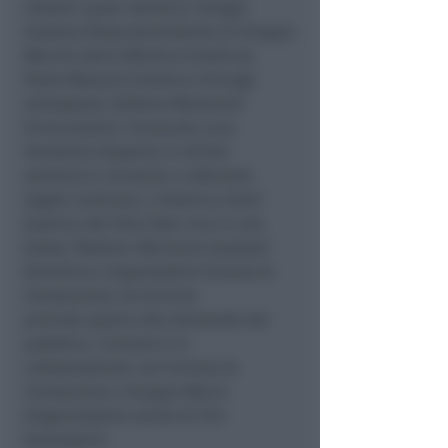
relatori quasi identico: Giorgio
Gustavo Rosso (presidente di Gruppo
Macro), Dario Miedico (medico),
Paolo Mosconi (medico chirurgo
omeopata), Stefano Montanari
(ricercatore), l’avvocato Luca
Ventaloro (esperto in diritto
sanitario e minorile e referente
legale Comilva), ), Federica Santi
(autrice del libro Non vivo in una
bolla). Modera: Marianna Gualazzi
(direttrice responsabile Scienza &
Conoscenza). Al termine
previsto spazio alle domande dal
pubblico. L’evento è in
collaborazione con Scienza &
Conoscenza e Gruppo Macro
(organizzatore anche di Vivi
benessere).