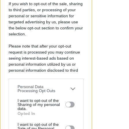
If you wish to opt-out of the sale, sharing
to third parties, or processing of your
personal or sensitive information for
targeted advertising by us, please use
the below opt-out section to confirm your
selection.
Please note that after your opt-out
OSSERVATORIO CGIL INCA
request is processed you may continue
Allarme infortuni sul lavoro a
seeing interest-based ads based on
Rimini: +13% nel primo semestre
personal information utilized by us or
dell'anno
personal information disclosed to third
parties prior to your opt-out.
Redazione
di
Personal Data
You may separately opt-out of the further
Processing Opt Outs
disclosure of your personal information
by third parties on the IAB’s list of
I want to opt-out of the
Sharing of my personal
downstream participants.
data.
Opted In
This information may also be disclosed
I want to opt-out of the
by us to third parties on the IAB’s List of
Sale of my Personal