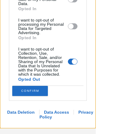
Downstream Participants that may
Data.
further disclose it to other third parties.
Opted In
APPROVATO DAL CDA
I want to opt-out of
Dati in crescita nella semestrale
processing my Personal
Data for Targeted
di IEG, stime al rialzo per
Advertising.
l'esercizio 2026
Opted In
Redazione
di
I want to opt-out of
Collection, Use,
Retention, Sale, and/or
Sharing of my Personal
Data that Is Unrelated
with the Purposes for
which it was collected.
Opted Out
CONFIRM
Data Deletion
Data Access
Privacy
Policy