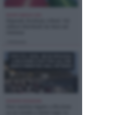
REPORT ANNUALE 2025
Stipendi, forniture, tributi. 145
milioni distribuiti da Hera nel
riminese
Redazione
di
RICHIESTA SPIEGAZIONI
Post razzista legato a Riccione
su un canale a nome Lega. La