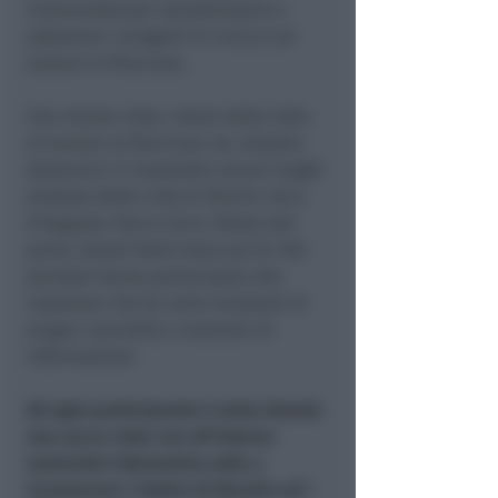
Community) per sensibilizzare e
sostenere i progetti di ricerca sul
tumore al Pancreas.
Una marea viola, colore della lotta
al tumore al Pancreas, ha colorato
domenica 17 novembre alcuni luoghi
simbolo della città di Rimini: Arco
d’Augusto, Parco Cervi, Palata del
porto, Grand Hotel dove più di 160
persone hanno partecipato alla
colazione che ha unito momenti di
svago e socialità a momenti di
informazione.
Ad ogni partecipante è stata donata
una sacca viola con all’interno
materiale informativo utile a
riconoscere i Fattori di Rischio ed i