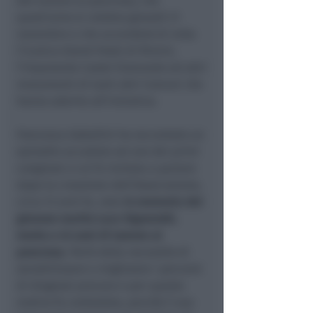
del tumore al pancreas, che
quest’anno si celebra giovedì 21
novembre e che accenderà di viola
l’iconico Grand Hotel di Rimini,
l’imponente Castel Sismondo ed altri
monumenti di tanti altri Comuni che
hanno aderito all’iniziativa.
Francesca Gabellini ha raccontato un
episodio accaduto ad uno dei primi
congressi a cui fu invitata a parlare
dopo la creazione dell’Associazione,
circa 12 anni fa, nata
in memoria del
giovane marito Luca Signorotti,
morto a 42 anni di tumore al
pancreas.
Parlò della necessità di
sensibilizzare e migliorare i percorsi
di diagnosi precoce e per questo
motivo fu contestata, perché il suo