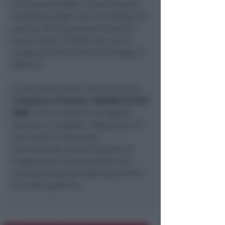
Francesco Pandolfi, Simone Fantini,
Presidente degli Amici del Panda, ha
parlato dell’importante torneo di
beach volley, il Panda Day, che si
svolge dal 2022 al Polo Est Village di
Bellaria.
Le due Associazioni hanno lanciato
l’iniziativa di Natale “INSIEME SI PUO
FARE”
con lo scopo di raccogliere
fondi per il progetto
“Mappatura 3D
del Tumore al pancreas”,
contribuendo così all’acquisto di
reagenti per la preparazione dei
campioni destinati agli esperimenti
di analisi genetica.