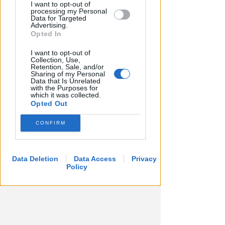
I want to opt-out of
VITTIMA UN ANZIANO RIMINESE
processing my Personal
Data for Targeted
Borseggi sul Metromare, ladri
Advertising.
arrestati grazie all'occhio
Opted In
esperto di un agente
I want to opt-out of
Collection, Use,
Lamberto Abbati
di
Retention, Sale, and/or
Sharing of my Personal
Data that Is Unrelated
with the Purposes for
which it was collected.
Opted Out
CONFIRM
Data Deletion
Data Access
Privacy
Policy
OSSERVATORIO CGIL INCA
Allarme infortuni sul lavoro a
Rimini: +13% nel primo semestre
dell'anno