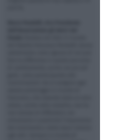
migliore qualità di vita rispetto a 10
anni fa.
Marco Pandolfi, vice Presidente
dell’Associazione gli Amici del
Panda:
fondata nel 2024 in ricordo
del fratello Francesco Pandolfi, hanno
sottolineato come ognuno di noi può
fare la differenza in questo percorso
di cambiamento, anche con piccoli
gesti, come partecipando alle
Camminazioni che si svolgono ogni
sabato pomeriggio in ricordo di
Francesco, che essendo stato un vero
atleta, anche nella malattia, non ha
mai smesso di diffondere con
entusiasmo e positività l’importanza
del movimento e dello stare insieme
agli altri. Sempre in ricordo di