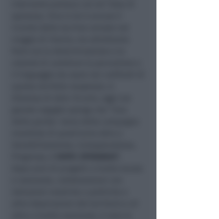
intervento portava con sé l’idea di
speranza. Vivo in lei è ancora il
ricordo delle lacrime versate nel
viaggio di ritorno, ma altrettanto
forte era la determinazione e la
volontà di cambiare la percezione e
il linguaggio da usare nei confronti di
questa terribile neoplasia. A
distanza di oltre 10 anni, oggi con
grande orgoglio spiega che “Una
delle parole- tema della campagna
mondiale di quest’anno oltre a
Sensibilizzazione, Consapevolezza,
Progresso, è
HOPE: SPERANZA”.
Dopo anni di progetti a livello locale
e nazionale, collaborazioni con
Istituzioni mediche e politiche e
altre Associazioni del territorio e di
altre a livello nazionale, è nato lo