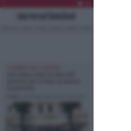
Ultima Ora
Sport
Sociale
Europa
Eventi
Località
IN CAMMINO PER LA SPERANZA
Una marea viola di oltre 200
persone per la lotta al tumore
al pancreas
In foto
: Camminata 2024 tumore pancreas