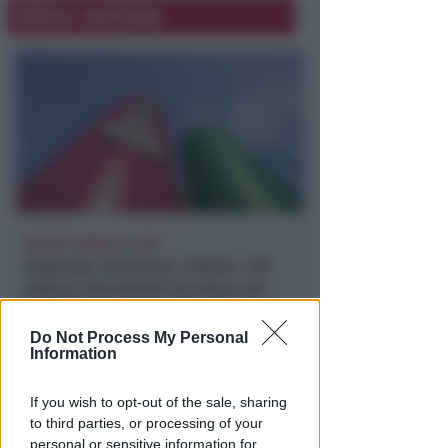
Altre notizie
REPORT ANNUALE 2025
Stipendi, forniture, tributi. 145
milioni distribuiti da Hera nel
riminese
Do Not Process My Personal
Redazione
di
Information
If you wish to opt-out of the sale, sharing
to third parties, or processing of your
personal or sensitive information for