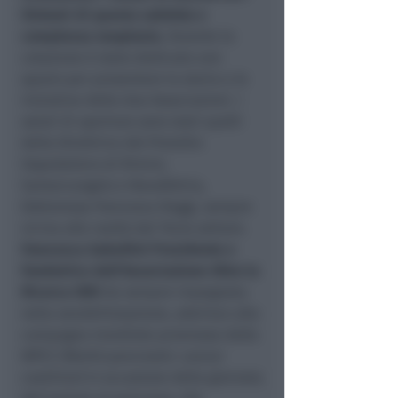
Sintomi di questa subdola e
complessa neoplasia.
Durante la
colazione è stato dedicato uno
spazio per presentare la storia e le
iniziative delle due Associazioni. I
saluti di apertura sono stati quelli
della Direttrice del Presidio
Ospedaliero di Rimini,
Santarcangelo e Novafeltria,
Dottoressa Francesca Raggi, sempre
vicina alle realtà del Terzo settore.
Francesca Gabellini Presidente e
fondatrice dell’Associazione Oltre la
Ricerca ODV
da sempre impegnata
nella sensibilizzazione, aderisce alla
campagna mondiale promossa dalla
WPCC (World pancreatic cancer
coalition) in occasione della giornata