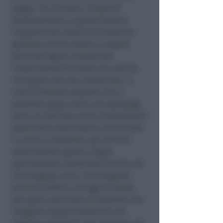
slogan “da 10 mesi a 10 giorni”.
Fondamentale in questo senso è
l’apporto del medico di medicina
generale, primo attore in questo
percorso, figura centrale per
l’associazione fin dalla sua nascita,
che grazie alle sue conoscenze, in
caso di fondato sospetto che il
paziente possa avere una patologia
seria, lo indirizza verso l’ambulatorio
epato-bilio-pancreatico che prende
in carico il paziente, per arrivare
velocemente, grazie a figure
specializzate coordinate fra loro, ad
una diagnosi certa. Una diagnosi
precoce infatti è ad oggi la strada
per poter assicurare al paziente una
maggiore sopravvivenza ed una