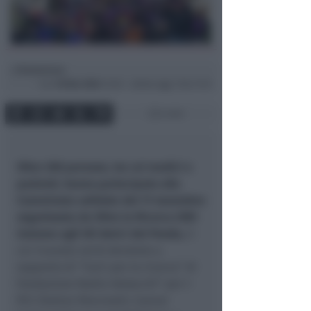
Redazione
di
Lun
18 Nov 2024
12:30 ~ ultimo agg. 7 Giu 11:12
4 min
Oltre 200 persone, tra cui medici e
pazienti, hanno partecipato alla
Camminata solidale del 17 novembre
organizzata da Oltre la Ricerca ODV
insieme agli Gli Amici del Panda,
il
cui ricavato verrà devoluto a
supporto di “Corri per la ricerca” di
Fondazione Nadia Valsecchi” per I-
PCC (Italian Pancreatic Cancer