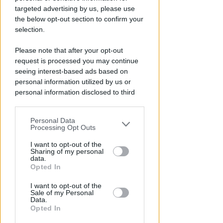
targeted advertising by us, please use
the below opt-out section to confirm your
selection.
Please note that after your opt-out
request is processed you may continue
RICHIESTA SPIEGAZIONI
seeing interest-based ads based on
Post razzista legato a Riccione
personal information utilized by us or
su un canale a nome Lega. La
personal information disclosed to third
sindaca: gravissimo
parties prior to your opt-out.
Redazione
di
Personal Data
You may separately opt-out of the further
Processing Opt Outs
disclosure of your personal information
by third parties on the IAB’s list of
I want to opt-out of the
Sharing of my personal
downstream participants.
data.
Opted In
This information may also be disclosed
I want to opt-out of the
by us to third parties on the IAB’s List of
Sale of my Personal
Downstream Participants that may
Data.
further disclose it to other third parties.
Opted In