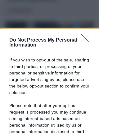
Redazione
di
Do Not Process My Personal
Information
If you wish to opt-out of the sale, sharing
to third parties, or processing of your
personal or sensitive information for
targeted advertising by us, please use
VITTIMA UN ANZIANO RIMINESE
the below opt-out section to confirm your
Borseggi sul Metromare, ladri
selection.
arrestati grazie all'occhio
esperto di un agente
Please note that after your opt-out
request is processed you may continue
Lamberto Abbati
di
seeing interest-based ads based on
personal information utilized by us or
personal information disclosed to third
parties prior to your opt-out.