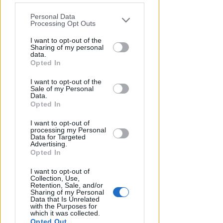
Personal Data
You may separately opt-out of the further
Processing Opt Outs
disclosure of your personal information
by third parties on the IAB’s list of
I want to opt-out of the
Sharing of my personal
downstream participants.
data.
Opted In
This information may also be disclosed
OSSERVATORIO CGIL INCA
I want to opt-out of the
by us to third parties on the IAB’s List of
Allarme infortuni sul lavoro a
Sale of my Personal
Downstream Participants that may
Rimini: +13% nel primo semestre
Data.
further disclose it to other third parties.
Opted In
dell'anno
I want to opt-out of
Redazione
di
processing my Personal
Data for Targeted
Advertising.
Opted In
I want to opt-out of
Collection, Use,
Retention, Sale, and/or
Sharing of my Personal
Data that Is Unrelated
with the Purposes for
which it was collected.
Opted Out