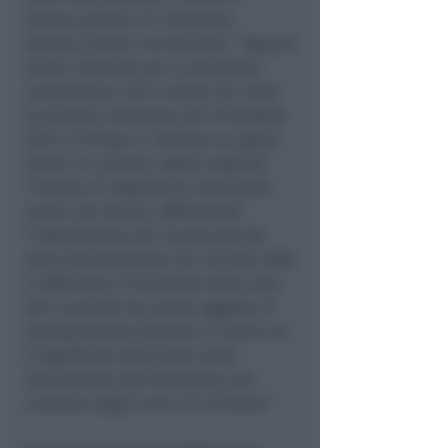
doveva parlare di inclusione.
Questa la frase ‘incriminata’:
“Appare
anche rilevante per la decisione
complessiva che lo stesso Tar nella
successiva ordinanza del 10 ottobre
2013 n.719 reg ric, fondata su uguali
motivi di censura, abbia respinto
l’istanza di sospensiva motivando
anche nel merito, affermando
l’infondatezza dei ricorso perché
nella deliberazione Cip n.93 del 2006
si affermava l’inclusione delle aree
dei ricorrenti tra quelle oggetto di
espropriazione (questo si ritiene sia
il significato della frase nella
motivazione dell’ordinanza che
contiene degli errori di scrittura).”