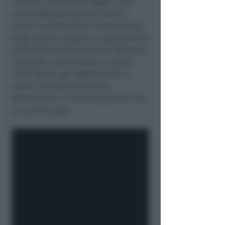
Intanto a metà pomeriggio e non
senza difficoltà sono terminati i
lavori di demolizione. Nessuno stop
degli operai neppure al superamento
dell’ormai famosa linea di esproprio.
Sul posto, come sempre in questi
ultimi giorni, gli esponenti del 5
stelle e le forze dell’ordine.
Ma problemi di ordine pubblico non
ce ne sono stati.