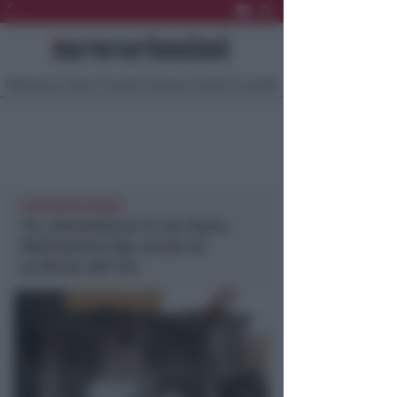
Ultima Ora
Sport
Sociale
Europa
Eventi
Località
NEWSRIMINI RIMINI
Trc, demolizione in via Serra.
Motivazioni Gip: errore di
scrittura del Tar