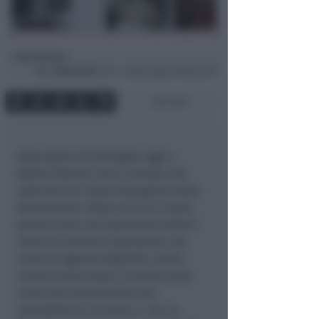
Redazione
di
Mer
30 Ott 2013
17:51 ~ ultimo agg. 16 Mag 22:05
2 min
Dopo giorni di battaglia oggi a
Walter Moretti non è rimasto che
osservare le ruspe impegnate nella
demolizione. Dopo un tira e molla
partito oltre una settimana infatti i
mezzi di Italiana Costruzioni, per
conto di Agenzia Mobilità, pochi
minuti prima delle 14 hanno dato
inizio alla demolizione del
manufatto di via Serra 4. Ieri la