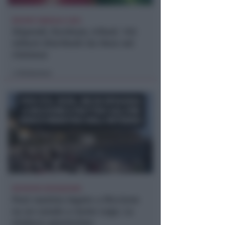
REPORT ANNUALE 2025
Stipendi, forniture, tributi. 145
milioni distribuiti da Hera nel
riminese
Redazione
di
RICHIESTA SPIEGAZIONI
Post razzista legato a Riccione
su un canale a nome Lega. La
sindaca: gravissimo