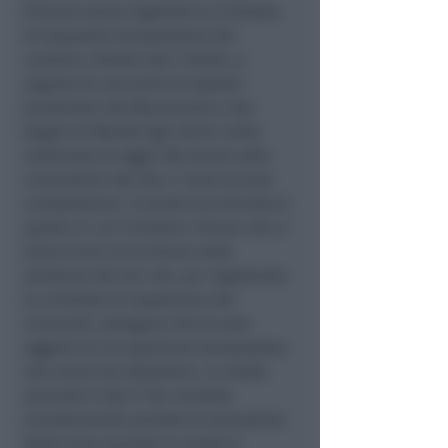
Procura aveva rigettato la richiesta
di sequestro temporaneo del
cantiere chiesto dal 5 Stelle, a
seguito di una serie di esposti
presentati dal Movimento e dal
legale di Moretti (gli ultimi nella
mattinata di oggi). Ma anche sulle
conclusioni del Gip ci sono accese
contestazioni. Il punto incriminato è
quello in cui il Giudice ritiene che ci
siano errori di scrittura nella
sentenza del Tar che, pur rigettando
la richiesta di sospensiva dei
ricorrenti, spiegava che le aree
oggetto di occupazione temporanea
non erano da abbattere. In realtà
secondo il Gip il Tar avrebbe
erroneamente parlato di esclusione
delle aree quando in realtà si