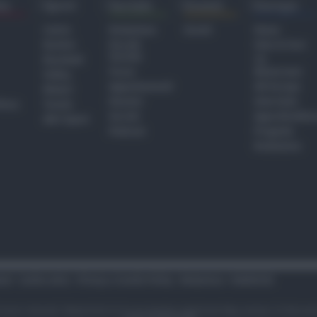
ra
Sport
Sociale
Eventi
Europa
Calcio
Redazione
Eventi
Home
Basket
Perché
Fake & Fact
Sociale
Baseball
TG
Focus
Newsroom
Volley
Appuntamenti
GR Europa
Motori
Dossier
Interviste
hiesa
Tennis
Servizi
Approfondime
Altri Sport
Podcast
Progetto
Redazione
tari
Codice etico
Privacy e Cookie Policy
Redazione
Pubblicità
i sono riservati. Newsrimini.it è una testata registrata Reg. presso il tribuna