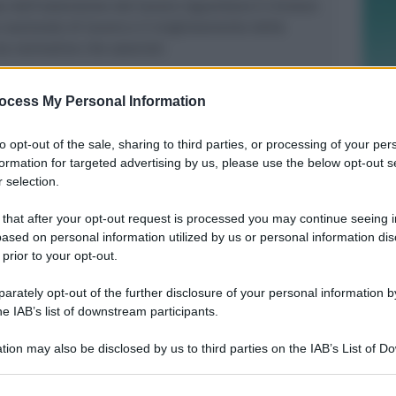
e dell’astensione dal lavoro riguardano il rinnovo
o nazionale di lavoro e il miglioramento delle
ia normative che salariali.
a di sciopero nazionale, risalente allo scorso 14
ocess My Personal Information
e nel bacino di Rimini del 25,26% degli addetti.
to opt-out of the sale, sharing to third parties, or processing of your per
formation for targeted advertising by us, please use the below opt-out s
 selection.
 that after your opt-out request is processed you may continue seeing i
NEL CORSO DI DUE SERATE
ased on personal information utilized by us or personal information dis
Metromare, controlli serrati sulle
 prior to your opt-out.
corse: oltre 90 sanzioni
rately opt-out of the further disclosure of your personal information by
he IAB’s list of downstream participants.
Redazione
di
tion may also be disclosed by us to third parties on the IAB’s List of 
 that may further disclose it to other third parties.
FINE LAVORI ENTRO PRIMAVERA