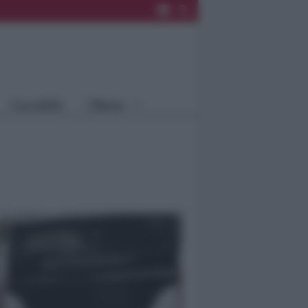
Rimini
Blog
Riccione
Speciali
Santarcangelo
Fiera
Bellaria Igea
Agrinet
M.
Cattolica
Misano
Località
Menu
Coriano
Rimini
Blog
Riccione
Speciali
Santarcangelo
Fiera
Bellaria Igea M.
Agrinet
Cattolica
Misano
Coriano