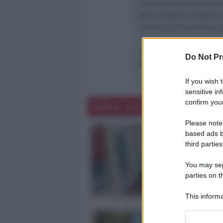
Le motivazioni alla bas
del contratto collettiv
condizioni lavorative, s
La precedente iniziativ
Do Not Pr
gennaio, vide l’adesion
If you wish 
sensitive in
confirm your
Altre notizie
Please note
based ads b
third parties
You may sepa
parties on t
This informa
Participants