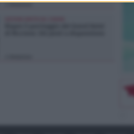
Redazione
di
GESTIONE DIRETTA DEL COMUNE
Riapre il parcheggio del Grand Hotel
di Riccione: 252 posti a disposizione
Redazione
di