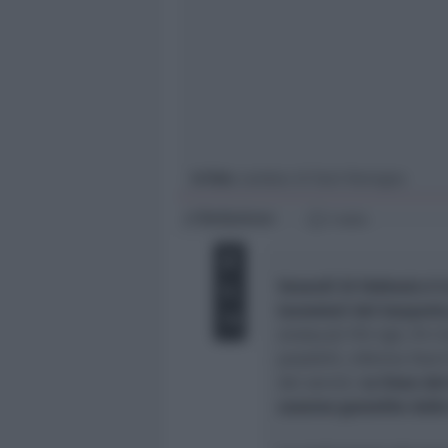
Giovani
Università
In foto
: autobus di Start Romagna
Redazione
di
1 min
Venerdì 25 febbraio è 
lavoratori del trasport
sindacali Filt Cgil, Fit 
possibili, informa Sta
dei servizi.
Le linee de
saranno garantite dalle 