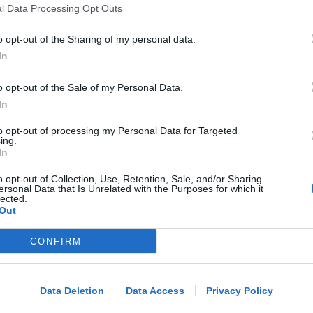
Riccione, dal 15 settembre via ai
l Data Processing Opt Outs
nuovi cantieri su Viale Ceccarini
o opt-out of the Sharing of my personal data.
In
Redazione
di
o opt-out of the Sale of my Personal Data.
In
ALL'ALTEZZA DI PIAZZA KENNEDY
Borseggiatori sul Metromare: colti
to opt-out of processing my Personal Data for Targeted
ing.
sul fatto e arrestati
In
o opt-out of Collection, Use, Retention, Sale, and/or Sharing
ersonal Data that Is Unrelated with the Purposes for which it
lected.
Redazione
di
Out
PER LA MESSA DEL PONTEFICE
CONFIRM
Me
Papa Leone XIV a Rimini: iniziati i
lavori di allestimento a piazzale
LEGGI
Boscovich
Data Deletion
Data Access
Privacy Policy