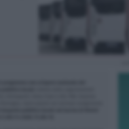
Lu
in programma uno sciopero nazionale dei
o pubblico locale
indetto dalle organizzazioni
Cisl, Uiltrasporti, Faisa Cisal e UGL FNA. Saranno
rt Romagna, ripercussioni sul normale svolgimento
l trasporto pubblico locale nel bacino di Rimini
6 alle 9 e dalle 13 alle 16.