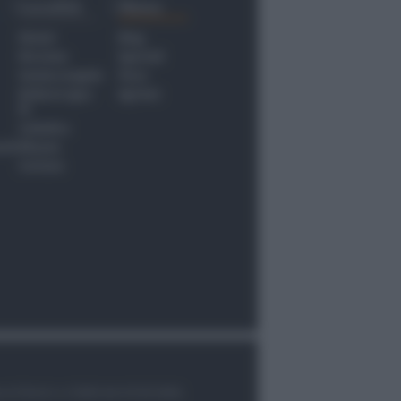
Località
Menu
Rimini
Blog
Riccione
Speciali
Santarcangelo
Fiera
Bellaria Igea
Agrinet
M.
Cattolica
nti
Misano
Coriano
le di Rimini n.7/2003 del 07/05/2003,