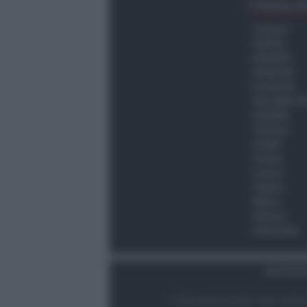
Ultima O
Cronaca
Politica
Attualità
Ambiente
Economia
Vita della C
Viabilità
Turismo
Sanità
Scuola
Lavoro
Cultura
Meteo
Giovani
Università
Dati Socie
© Newsrimini.it 2025. Tutti i diritt