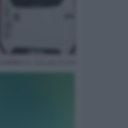
n
21 Feb 2022
12:33 ~ ultimo agg. 6 Giu 03:56