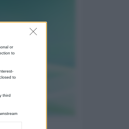
sonal or
ection to
nterest-
closed to
 third
Downstream