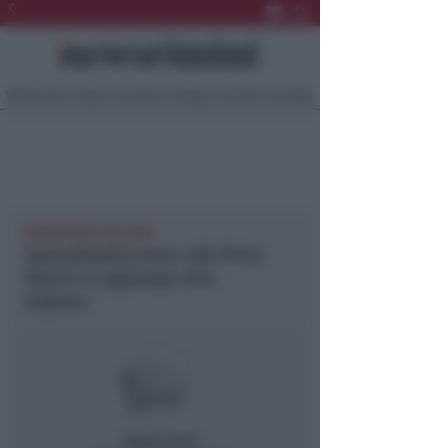
Ultima Ora
Sport
Sociale
Europa
Eventi
Località
NEWSRIMINI RICCIONE
SplendidaRiccione: alle firme
illustri si aggiunge Asia
Argento