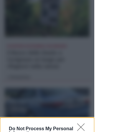
DI NUOVO ACCESSIBILE DA MAGGIO
Il Bosco delle Grazie: a
Covignano un luogo per
rifugiarsi nella natura
Redazione
di
Do Not Process My Personal