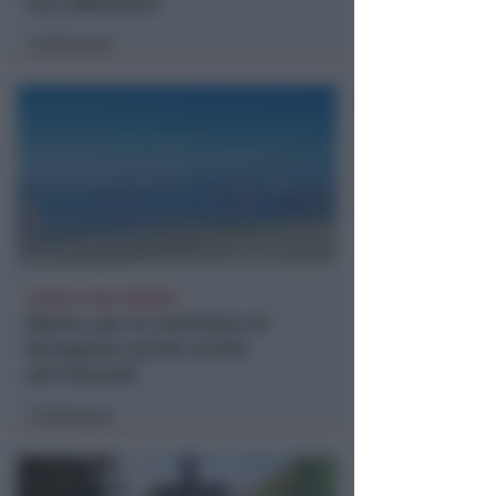
non affrontarli
Redazione
di
CALDO E CIELO SERENO
Meteo: per la settimana di
ferragosto poche novità
all'orizzonte
Redazione
di