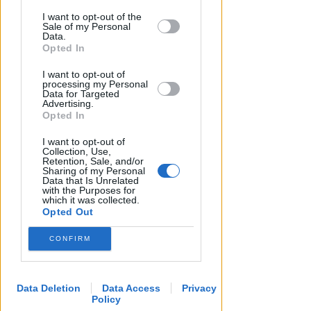
This information may also be disclosed
I want to opt-out of the
by us to third parties on the IAB’s List of
Redazione
di
Sale of my Personal
Downstream Participants that may
Data.
further disclose it to other third parties.
Opted In
I want to opt-out of
processing my Personal
Data for Targeted
Advertising.
Opted In
I want to opt-out of
Collection, Use,
Retention, Sale, and/or
Sharing of my Personal
Data that Is Unrelated
with the Purposes for
which it was collected.
Opted Out
CONFIRM
Data Deletion
Data Access
Privacy
Policy