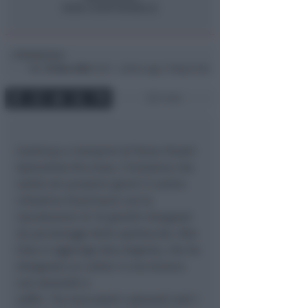
Redazione
di
Mar
30 Nov 2004
19:27 ~ ultimo agg. 11 Mag 01:08
1 min
Continua a riempirsi di firme illustri
Splendida Riccione, l’iniziativa che
vedrà nei prossimi giorni il centro
cittadino illuminarsi con le
riproduzioni di 16 gioielli disegnati
da personaggi dello spettacolo. Alla
lista si aggiunge Asia Argento, che ha
disegnato un collier in oro bianco
con smeraldi e
zaffiri. Tra mercoledì e giovedì tutti i