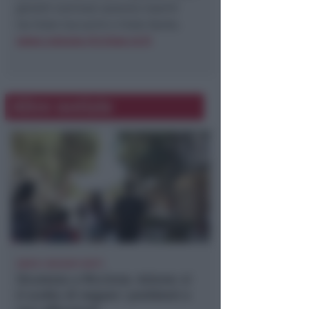
gioielli luminosi saranno inseriti
tra Viale Ceccarini e Viale Dante.
www.comune.riccione.rn.it
Altre notizie
DOPO I RECENTI FATTI
Sicurezza a Riccione. Azione: si
è scelto di negare i problemi e