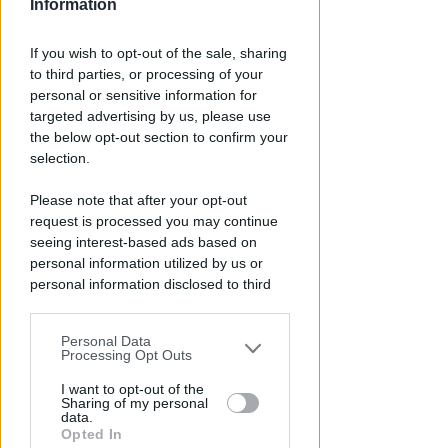
Information
LE DECISIONI DEL GIUDICE
If you wish to opt-out of the sale, sharing
Furti sul lungomare di marina
to third parties, or processing of your
centro. Le Volanti arrestano
personal or sensitive information for
quattro giovani
targeted advertising by us, please use
the below opt-out section to confirm your
Redazione
di
selection.
Please note that after your opt-out
request is processed you may continue
seeing interest-based ads based on
personal information utilized by us or
personal information disclosed to third
parties prior to your opt-out.
Personal Data
You may separately opt-out of the further
Processing Opt Outs
disclosure of your personal information
A RIMINI NORD
by third parties on the IAB’s list of
I want to opt-out of the
Viavai e odore di cannabinoidi.
Sharing of my personal
downstream participants.
data.
Blitz nell'appartamento della
Opted In
spacciatrice