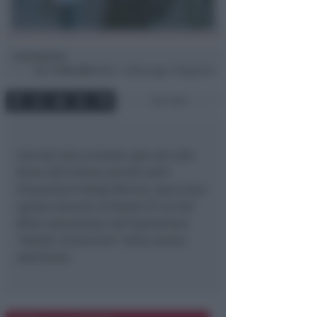
Redazione
di
Mar
17 Dic 2013
16:04 ~ ultimo agg. 17 Mag 00:14
1 min
Uno dei due arrestati, già noti alle
forze dell’ordine perché soliti
frequentare Borgo Marina, spacciava
spesso davanti al Kebab di via dei
Mille sequestrato nell’operazione
“Kebab connection” della scorsa
settimana.