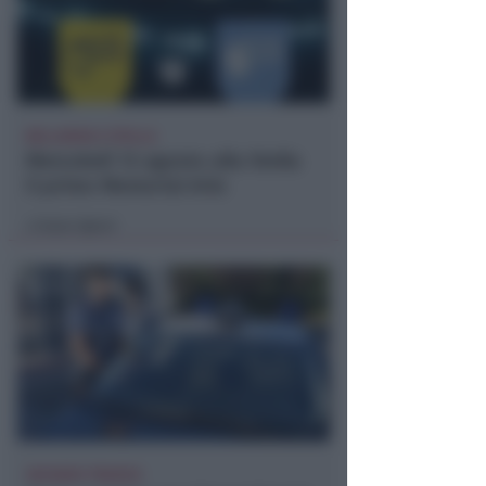
BELLARIVA E STELLA
Mercoledì 12 agosto alla Stella
il primo Memorial Arlo
Icaro Sport
di
VACANZA TRAGICA