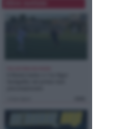
Altre notizie
POLLINI PARA DUE RIGORI
Il Rimini batte 4-1 la Vigor
Senigallia nel primo test
precampionato
FOTO
Icaro Sport
di