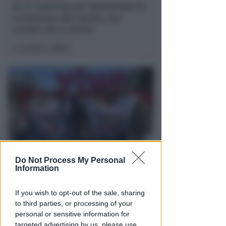
Va in caserma per denunciare la
scomparsa del marito, ma
scopre che è morto
Lamberto Abbati
di
Do Not Process My Personal
DOPO I RECENTI EPISODI
Information
Sicurezza a Riccione. Il M5S:
serve confronto politico serio e
If you wish to opt-out of the sale, sharing
non scaricabarile
to third parties, or processing of your
personal or sensitive information for
Redazione
di
targeted advertising by us, please use