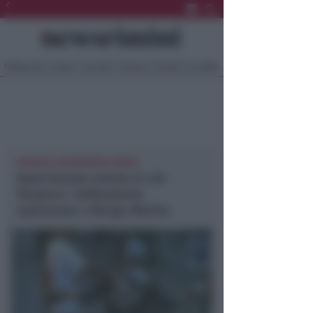
Ultima Ora
Sport
Sociale
Europa
Eventi
Località
CRONACA NEWSRIMINI RIMINI
Spacciavano eroina in v.le
Vespucci. Solitamente
operavano a Borgo Marina