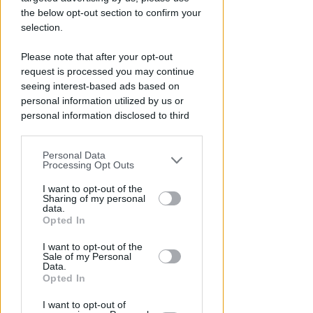
the below opt-out section to confirm your
selection.
Please note that after your opt-out
request is processed you may continue
seeing interest-based ads based on
personal information utilized by us or
personal information disclosed to third
parties prior to your opt-out.
TANA VINCE A JESI
Personal Data
You may separately opt-out of the further
Scatta il torneo nazionale Open
Processing Opt Outs
disclosure of your personal information
femminile del Tennis Club
by third parties on the IAB’s list of
I want to opt-out of the
Viserba
Sharing of my personal
downstream participants.
data.
Opted In
Icaro Sport
di
This information may also be disclosed
I want to opt-out of the
by us to third parties on the IAB’s List of
Sale of my Personal
Downstream Participants that may
Data.
further disclose it to other third parties.
Opted In
I want to opt-out of