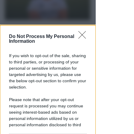
I GENITORI ORIGINARI DI RIMINI
Muore a 19 anni Tommaso
Do Not Process My Personal
Information
Ugolini, nipote della consigliera
regionale
If you wish to opt-out of the sale, sharing
Redazione
di
to third parties, or processing of your
personal or sensitive information for
targeted advertising by us, please use
the below opt-out section to confirm your
selection.
Please note that after your opt-out
request is processed you may continue
seeing interest-based ads based on
personal information utilized by us or
personal information disclosed to third
UN 2026 SPARTIACQUE
parties prior to your opt-out.