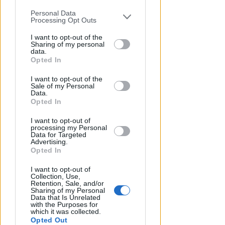
Un semestre in crescita.
Personal Data
Presente, futuro e "nodi" da
You may separately opt-out of the further
Processing Opt Outs
affrontare per l'aeroporto
disclosure of your personal information
by third parties on the IAB’s list of
I want to opt-out of the
Sharing of my personal
Andrea Polazzi
di
downstream participants.
data.
Opted In
This information may also be disclosed
I want to opt-out of the
by us to third parties on the IAB’s List of
Sale of my Personal
Downstream Participants that may
Data.
further disclose it to other third parties.
Opted In
I want to opt-out of
processing my Personal
Data for Targeted
Advertising.
Opted In
BASKET SERIE A2
I want to opt-out of
Dole Rimini, gli impegni della
Collection, Use,
preseason
Retention, Sale, and/or
Sharing of my Personal
Data that Is Unrelated
VIDEO
Icaro Sport
di
with the Purposes for
which it was collected.
Opted Out