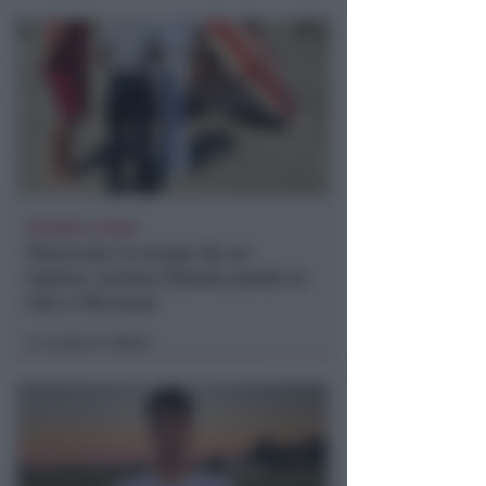
DRAMMA IN MARE
Stroncato in acqua da un
malore, turista 65enne perde la
vita a Riccione
Lamberto Abbati
di