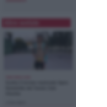
savemeal.it
Altre notizie
TANA VINCE A JESI
Scatta il torneo nazionale Open
femminile del Tennis Club
Viserba
Icaro Sport
di