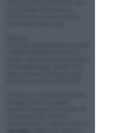
Comune, di Associazione Isnet, nata
per lo sviluppo dell’economia
sociale, della Caritas Diocesana e
del ristorante Hasta Luego.
[fvplayer
src=”https://www.youtube.com/watch?
v=5kNH3-tqtfc&feature=youtu.be”
splash=”https://i.ytimg.com/vi/5kNH3-
tqtfc/hqdefault.jpg” caption=”Save
Meal, un sistema per donare pasti
gratuiti alle persone in difficoltà”]
Un’App per comunicare alle persone
bisognose iscritte al progetto
quando il ristorante ha dei pasti che
si possono in sala, o ritirare e
consumare fuori. E’ questo il cuore di
Save Meal
, progetto che nasce per