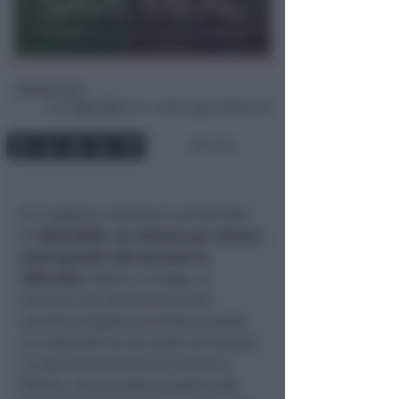
Redazione
di
Ven
3 Ago 2018
11:23 ~ ultimo agg. 26 Mag 16:31
2 min
Si è appena conclusa la prima fase
di
SAVE MEAL, un sistema per donare
pasti gratuiti alle persone in
difficoltà
. Grazie a un’App, le
persone che usufruiscono del
servizio vengono avvertite quando
un ristorante ha dei pasti da donare.
La sperimentazione si è svolta a
Rimini, con la partecipazione del