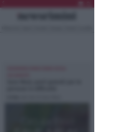
Ultima Ora
Sport
Sociale
Europa
Eventi
Località
NEWSRIMINI RIMINI RIMINI SOCIAL
SOLIDARIETÀ
Save Meal, pasti gratuiti per le
persone in difficoltà
In foto
: dal sito di Save Meal