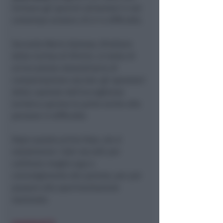
limitare gli sprechi alimentari e nel
contempo aiutare chi è in difficoltà.
Secondo Mario Galasso, Direttore
della Caritas di Rimini, si tratta di
un’occasione straordinaria di
compensazione sociale: gli operatori
della capitale dell’accoglienza
turistica aprono le porte anche alle
persone in difficoltà.
Dopo questa prima fase, ora si
valuteranno i dati raccolti per
calibrare meglio app e
coinvolgimento dei partner, per poi
passare alla sperimentazione
nazionale.