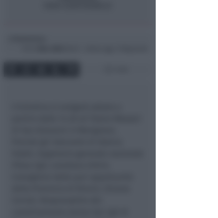
Redazione
di
Ven
4 Mar 2005
08:25 ~ ultimo agg. 11 Mag 04:04
1 min
L’iniziativa si svolgerà sabato a
partire dalle 14.30 ail Teatro Massari
di San Giovanni in Marignano.
Previsti gli interventi di Valeria
Fedeli, Segretario generale nazionale
Filtea Cgil, Loredana Urbini,
Consigliere delle pari opportunità
della Provincia di Rimini, Silvana
Cerreti, Responsabile del
coordinamento donne Spi Cgil di