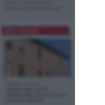
Riccione e Claudio Palmetti,
Segretario provinciale Filtea Cgil.
Altre notizie
BOLOGNESE E NON SOLO
Controlli nelle colonie
abbandonate: due denunce per
invasione arbitraria