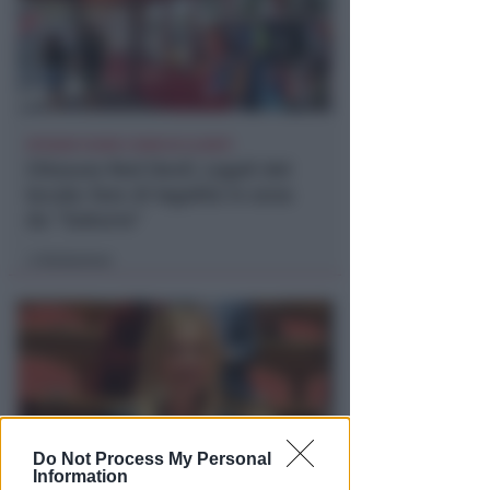
EPISODI FUORI E NON DI CLIENTI
Chiusura Red Devil. Legali del
locale: faro di legalità in zona
da "Suburra"
Redazione
di
Do Not Process My Personal
Information