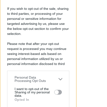
ECAD, IL 23 OTTOBRE
If you wish to opt-out of the sale, sharing
A Coriano l'incontro
to third parties, or processing of your
internazionale "contro le
personal or sensitive information for
droghe". Spinelli: orgogliosa
targeted advertising by us, please use
the below opt-out section to confirm your
Redazione
di
selection.
Please note that after your opt-out
request is processed you may continue
seeing interest-based ads based on
personal information utilized by us or
personal information disclosed to third
parties prior to your opt-out.
Personal Data
You may separately opt-out of the further
Processing Opt Outs
disclosure of your personal information
LA DECISIONE DEL GIP
by third parties on the IAB’s list of
I want to opt-out of the
Abusi ripetuti sulla figlia 13enne
Sharing of my personal
downstream participants.
della convivente. 44enne andrà
data.
Opted In
a processo
This information may also be disclosed