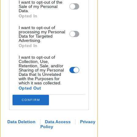
I want to opt-out of the
by us to third parties on the IAB’s List of
Redazione
di
Sale of my Personal
Downstream Participants that may
Data.
further disclose it to other third parties.
Opted In
I want to opt-out of
processing my Personal
Data for Targeted
Advertising.
Opted In
I want to opt-out of
Collection, Use,
Retention, Sale, and/or
Sharing of my Personal
Data that Is Unrelated
with the Purposes for
which it was collected.
Opted Out
CONFIRM
Data Deletion
Data Access
Privacy
Policy