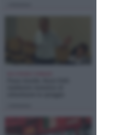
Redazione
di
NO A PISCINE E TERRAZZE
Piano Arenile. Renzi (FdI):
maldestro tentativo di
urbanizzare la spiaggia
Redazione
di