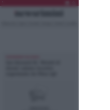
Ultima Ora
Sport
Sociale
Europa
Eventi
Località
NEWSRIMINI VALCONCA
San Giovanni M.: ‘Ritratti di
donne’ sabato incontro
organizzato da Filtea Cgil