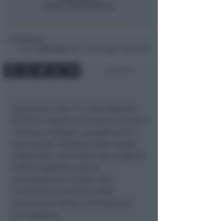
Redazione
di
Mer
17 Nov 2004
11:51 ~ ultimo agg. 11 Mag 00:34
1 min
Questa sera alle 21 la Sala Manzoni
di Rimini ospita un incontro sul tema
“Persona, famiglia, accoglienza ed
educazione”. Relatore della serata,
organizzata nell’ambito del progetto
Città Accogliente, sarà lo
psicoterapeuta Claudio Risè.
L’iniziativa è promossa dalle
associazioni Avulss e Famiglie per
l’accoglienza.