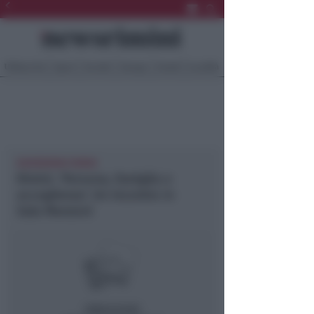
Ultima Ora
Sport
Sociale
Europa
Eventi
Località
NEWSRIMINI RIMINI
Rimini. ‘Persona, famiglia e
accoglienza’. Un incontro in
Sala Manzoni