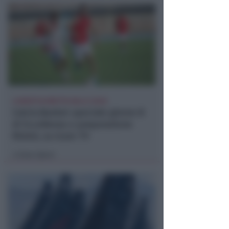
LUNEDÌ IN DIRETTA DALLE 20:50
Calcio.Basket speciale girone B
di Eccellenza e preparazione
Rimini, su Icaro TV
Icaro Sport
di