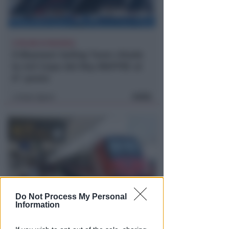
A PALMA DI MAIORCA
Il Bluenext Sailing Team chiude
la 44ª Copa del Rey MAPFRE al
6° posto
FOTO
Icaro Sport
di
Do Not Process My Personal
Information
RITARDI
Sbatte contro il muso del treno,