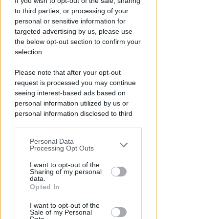
If you wish to opt-out of the sale, sharing
sbalzato sulla banchina. Grave
to third parties, or processing of your
al Bufalini
personal or sensitive information for
targeted advertising by us, please use
FOTO
Redazione
di
the below opt-out section to confirm your
selection.
Please note that after your opt-out
request is processed you may continue
seeing interest-based ads based on
personal information utilized by us or
personal information disclosed to third
parties prior to your opt-out.
Personal Data
You may separately opt-out of the further
Processing Opt Outs
1.000 EURO DI MONTEPREMI
disclosure of your personal information
Open femminile TC Viserba: si
by third parties on the IAB’s list of
I want to opt-out of the
qualificano Liverani, Amadio e
Sharing of my personal
downstream participants.
data.
Lolli
Opted In
This information may also be disclosed
Icaro Sport
di
I want to opt-out of the
by us to third parties on the IAB’s List of
Sale of my Personal
Downstream Participants that may