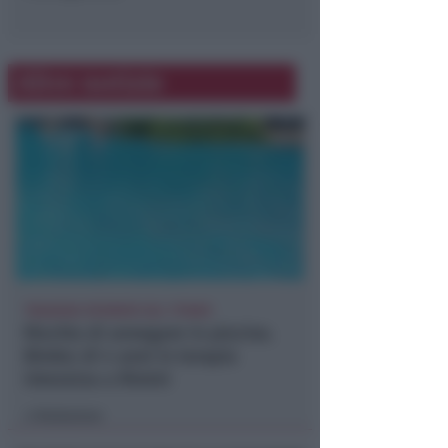
Altre notizie
TRAGEDIA SFIORATA SUL TITANO
Rischia di annegare in piscina.
Bimbo di 4 anni in terapia
intensiva a Rimini
Redazione
di