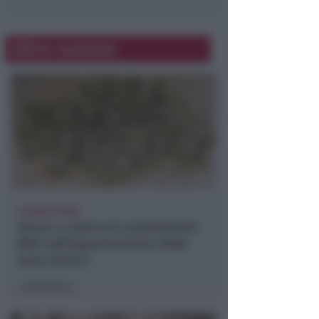
Altre notizie
A RIMINI NORD
Viavai e odore di cannabinoidi.
Blitz nell'appartamento della
spacciatrice
Redazione
di