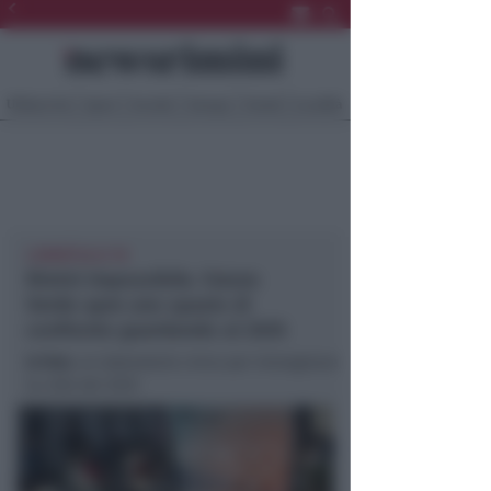
Ultima Ora
Sport
Sociale
Europa
Eventi
Località
LUNEDÌ ALLE 18
Rimini Impossibile. Futuro
Verde apre uno spazio di
confronto guardando al 2035
In foto
: un laboratorio civico per immaginare
la città del 2035