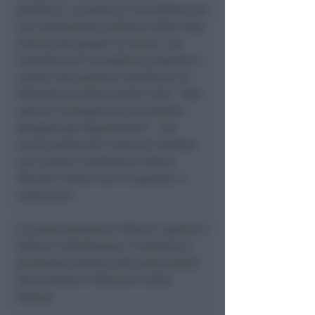
pubblico. La serata si concluderà con
una restituzione pubblica delle idee
emerse dai gruppi di lavoro, con
l'obiettivo di raccogliere proposte e
visioni che possano contribuire al
dibattito sul futuro della città. "
Non
sarà un convegno né una lezione
–
spiegano gli organizzatori –
ma
un'occasione per costruire insieme
una visione condivisa di futuro.
Perché il futuro non si aspetta: si
costruisce
".
La partecipazione è libera e aperta a
tutta la cittadinanza. L’iniziativa è
promossa assieme alle associazioni
Terzo Spazio e Patriarchi della
Natura,