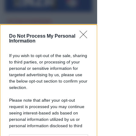
SETTORE IN ESPANSIONE
Artigianato digitale: Rimini
seconda provincia in Italia per
Do Not Process My Personal
Information
crescita
Redazione
di
If you wish to opt-out of the sale, sharing
to third parties, or processing of your
personal or sensitive information for
targeted advertising by us, please use
the below opt-out section to confirm your
selection.
Please note that after your opt-out
request is processed you may continue
seeing interest-based ads based on
personal information utilized by us or
RICHIAMO AL COMUNE DI RIMINI
personal information disclosed to third
Consulenze per indennizzi a
parties prior to your opt-out.