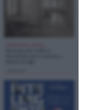
ARRESTATO DALLA POLIZIA
Ricercato per truffa in
Macedonia era in vacanza a
Rimini coi figli
Redazione
di