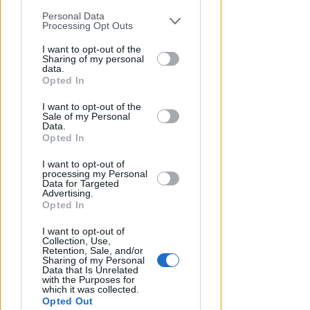
concessionari. Mare Libero:
sarebbe danno erariale
Personal Data
You may separately opt-out of the further
Processing Opt Outs
disclosure of your personal information
Redazione
di
by third parties on the IAB’s list of
I want to opt-out of the
Sharing of my personal
downstream participants.
data.
Opted In
This information may also be disclosed
I want to opt-out of the
by us to third parties on the IAB’s List of
Sale of my Personal
Downstream Participants that may
Data.
further disclose it to other third parties.
Opted In
I want to opt-out of
processing my Personal
Data for Targeted
Advertising.
A MISANO ADTIATICO
Opted In
Rio Agina, al via i lavori di
I want to opt-out of
consolidamento. In futuro una
Collection, Use,
ciclopedonale
Retention, Sale, and/or
Sharing of my Personal
Data that Is Unrelated
Redazione
di
with the Purposes for
which it was collected.
Opted Out