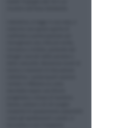
lunedì 15 giugno alle 18 in un
incontro nell'Area Settebello.
L'obiettivo, si legge in una nota, è
costruire uno spazio aperto di
confronto e partecipazione per
immaginare una città più verde,
inclusiva e vivibile, partendo dai
bisogni concreti delle persone e
delle comunità. Attraverso tavoli di
lavoro e momenti di discussione
collettiva, i partecipanti saranno
invitati a riflettere su come
dovrebbe essere una Rimini
progettata a misura di bambini,
donne, anziani e di chi sceglie
modalità di spostamento sostenibili
come gli spostamenti a piedi, in
bicicletta o con il trasporto