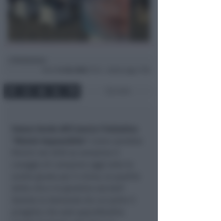
Redazione
di
Dom
14 Giu 2026
17:12 ~ ultimo agg. 17:18
2 min
Futuro Verde APS lancia l'iniziativa
"Rimini Impossibile".
Come sarebbe
Rimini nel 2035 se avessimo il
coraggio di compiere oggi tutte le
scelte giuste per il clima, la qualità
della vita e la giustizia sociale?
Questa la domanda da cui parte il
progetto che sarà approfondito