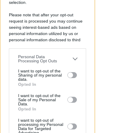
selection.
VITTIMA UN ANZIANO RIMINESE
Please note that after your opt-out
Borseggi sul Metromare, ladri
request is processed you may continue
arrestati grazie all'occhio
seeing interest-based ads based on
esperto di un agente
personal information utilized by us or
personal information disclosed to third
Lamberto Abbati
di
parties prior to your opt-out.
Personal Data
You may separately opt-out of the further
Processing Opt Outs
disclosure of your personal information
by third parties on the IAB’s list of
I want to opt-out of the
Sharing of my personal
downstream participants.
data.
Opted In
This information may also be disclosed
I want to opt-out of the
by us to third parties on the IAB’s List of
Sale of my Personal
Downstream Participants that may
Data.
further disclose it to other third parties.
Opted In
OSSERVATORIO CGIL INCA
Allarme infortuni sul lavoro a
I want to opt-out of
Rimini: +13% nel primo semestre
processing my Personal
Data for Targeted
dell'anno
Advertising.