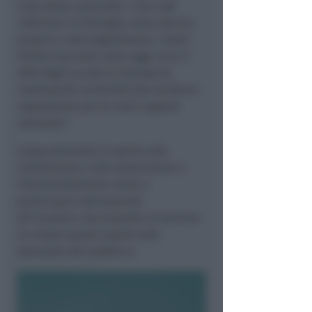
Case della comunità, i Cau e gli
infermieri di famiglia, deve servire
proprio a decongestionare i nostri
Pronto soccorso, dove oggi circa il
90% degli accessi è improprio,
restituendo centralità alle strutture
ospedaliere per le reali urgenze
salvavita"
.
L'appuntamento è aperto alla
cittadinanza e alle associazioni e
l'Amministrazione invita a
partecipare attivamente
all'incontro, che prevede al termine
un ampio spazio aperto alle
domande del pubblico.