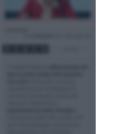
Redazione
di
Dom
24 Mag 2026
11:22 ~ ultimo agg. 17:55
2 min
Il mantenimento e
rafforzamento del
Dea di primo livello dell’ospedale
Ceccarini
di Riccione, un piano
straordinario per contrastare la
carenza di personale medico ed
elevarne l'attrattività, il
potenziamento della chirurgia
e
l’attivazione della Skin cancer unit
per la dermatologia. Sono alcune
delle garanzie che il Distretto