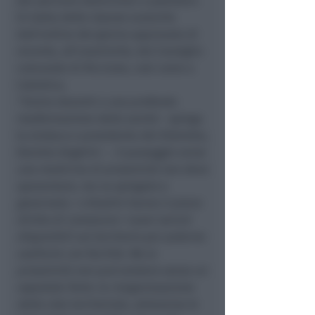
dei percorsi domiciliari e palliativi.
Si tratta delle istanze scaturite
dall'ordine del giorno approvato di
recente, all’unanimità, dal Consiglio
comunale di Riccione, così come a
Cattolica.
"
Siamo davanti a una profonda
trasformazione della sanità
– spiega
la sindaca e presidente del Distretto,
Daniela Angelini –
. Il passaggio verso
una medicina di prossimità non deve
spaventare, ma va spiegato e
governato. I cittadini hanno il pieno
diritto di conoscere i nuovi servizi
disponibili sul territorio per poterne
usufruire con facilità. Ma la
prossimità non può esistere senza un
ospedale forte: la riorganizzazione
della rete territoriale, attraverso le