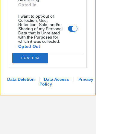
Opted In
Redazione
di
I want to opt-out of
Collection, Use,
Retention, Sale, and/or
Sharing of my Personal
Data that Is Unrelated
with the Purposes for
which it was collected.
Opted Out
CONFIRM
APPROVATO DAL CDA
Data Deletion
Data Access
Privacy
Dati in crescita nella semestrale
Policy
di IEG, stime al rialzo per
l'esercizio 2026
Redazione
di