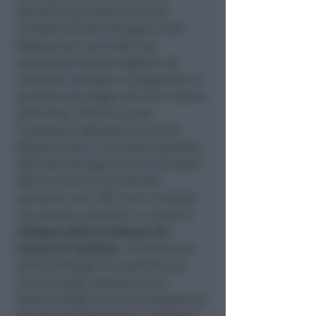
Sanitario Sud della provincia
chiederà all'Ausl Romagna e alla
Regione per voce della sua
presidente Daniela Angelini nel
corso del convegno in programma il
prossimo 28 maggio alle 18 al Centro
della Pesa. Presenti anche
l'assessore regionale alla sanità
Massimo Fabi e il direttore generale
dell'Ausl Romagna Tiziano Carradori
(oltre ai vertici del distretto
sanitario e del 118). Tra le richieste
che saranno avanzate c'è anche lo
sviluppo delle eccellenze del
Cervesi di Cattolica
, l’introduzione
dell'ematologo di prossimità per
evitare lunghi spostamenti ai
pazienti fragili e la piena operatività