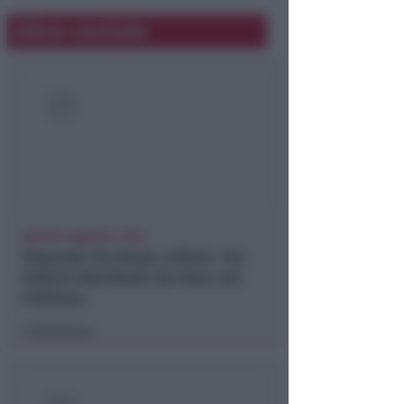
Altre notizie
REPORT ANNUALE 2025
Stipendi, forniture, tributi. 145
milioni distribuiti da Hera nel
riminese
Redazione
di