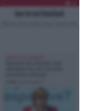
Ultima Ora
Sport
Sociale
Europa
Eventi
Località
SANITÀ, ECCO LE PRIORITÀ
Richieste del distretto Sud:
difendere Dea del Ceccarini,
potenziare chirurgia
In foto
: Daniela Angelini