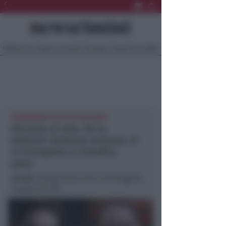
Ultima Ora
Sport
Sociale
Europa
Eventi
Località
NEWSRIMINI POLITICA RICCIONE
Riccione al voto. Pd su
bilancio: temiamo sorprese. FI
si ricompatta e rivendica
peso
In foto
: Dionigi Palazzi (FI) e Parmeggiani
(segretario PD)