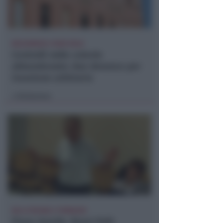
BOLOGNESE E NON SOLO
Controlli nelle colonie
abbandonate: due denunce per
invasione arbitraria
Redazione
di
NO A PISCINE E TERRAZZE
Piano Arenile. Renzi (FdI):