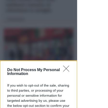
maldestro tentativo di
urbanizzare la spiaggia
Redazione
di
Do Not Process My Personal
Information
EPISODI FUORI E NON DI CLIENTI
Chiusura Red Devil. Legali del
locale: faro di legalità in zona
If you wish to opt-out of the sale, sharing
da "Suburra"
to third parties, or processing of your
personal or sensitive information for
Redazione
di
targeted advertising by us, please use
the below opt-out section to confirm your