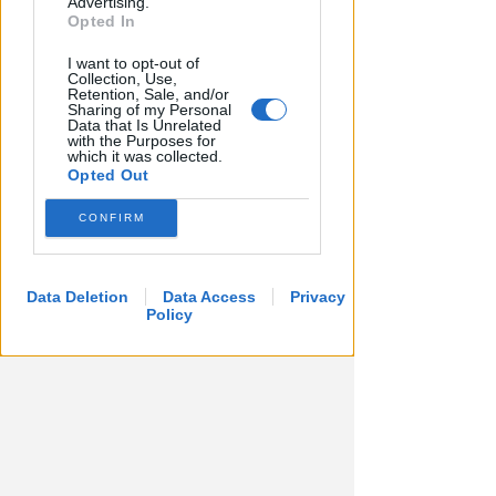
Advertising.
Opted In
I want to opt-out of
Collection, Use,
LA DECISIONE DEL GIP
Retention, Sale, and/or
Sharing of my Personal
Abusi ripetuti sulla figlia 13enne
Data that Is Unrelated
della convivente. 44enne andrà
with the Purposes for
which it was collected.
a processo
Opted Out
Redazione
di
CONFIRM
Data Deletion
Data Access
Privacy
Policy