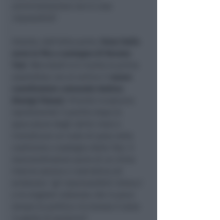
amministrazione non è cosa
impossibile
”.
Intanto, dall’altra parte,
Forza Italia
serra le fila a sostegno di Renata
Tosi
. Mercoledì si è riunita la prima
assemblea con al vertice il
nuovo
coordinatore comunale Andrea
Dionigi Palazzi
. Priorità ricostruire
rapidamente il partito dopo le
spaccature degli ultimi mesi e
rivendicare un ruolo di peso nella
coalizione a sostegno della Tosi. Il
neocoordinatore parla di un clima
interno sereno e costruttivo ed
evidenzia “
gli imprevedibili intrecci
e le singolari alleanze che in poco
tempo la politica riccionese è stata
in grado di partorire
”.