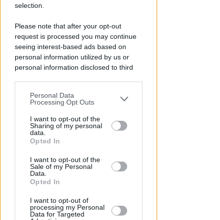
selection.
Please note that after your opt-out
request is processed you may continue
seeing interest-based ads based on
personal information utilized by us or
personal information disclosed to third
parties prior to your opt-out.
Personal Data
ECAD, IL 23 OTTOBRE
You may separately opt-out of the further
Processing Opt Outs
A Coriano l'incontro
disclosure of your personal information
internazionale "contro le
by third parties on the IAB’s list of
I want to opt-out of the
Sharing of my personal
droghe". Spinelli: orgogliosa
downstream participants.
data.
Opted In
Redazione
di
This information may also be disclosed
I want to opt-out of the
by us to third parties on the IAB’s List of
Sale of my Personal
Downstream Participants that may
Data.
further disclose it to other third parties.
Opted In
I want to opt-out of
processing my Personal
Data for Targeted