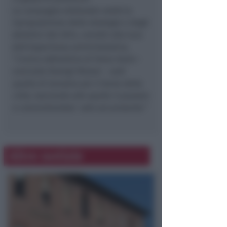
La campagna elettorale vedrà la
riproposizione delle strategie e degli
obiettivi del 2014, corretti alla luce
dell’esperienza amministrativa.
“
L’unico obbiettivo di Forza Italia
–
conclude Dionigi Palazzi –
sarà
quello di lavorare per il bene della
città, lasciando alle spalle il passato
e concentrandosi solo sul presente.”
Altre notizie