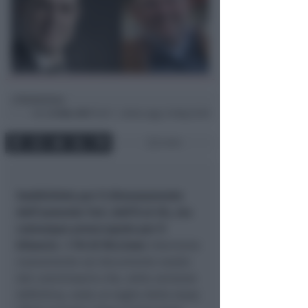
Redazione
di
Ven
31 Mar 2017
18:17 ~ ultimo agg. 24 Mag 19:39
2 min
Soddisfatto per il dimezzamento
dell’aumento Tari, dall’8 al 4%, ma
comunque preoccupato per il
bilancio
. Il
Pd di Riccione
interviene
nuovamente sul documento varato
dal commissario che, nella versione
definitiva, vede un taglio della tassa