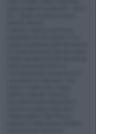
rifiuti arrivato “
dopo l’intervento
delle categorie economiche – dice il
PD – e della candidata sindaco
Sabrina Vescovi
”.
Il partito conferma però le sue
perplessità sul documento “
il cui
avanzo è costituito dalla formazione
di risorse finanziarie che non si sono
potute spendere poiché bloccate da
tutta una serie di rischi cui
l’amministrazione ha dovuto dare
precedenza di copertura
”. Il PD
avanza il dubbio che vi siano
ulteriori sorprese “
poiché la
precedente amministrazione di
rischi se ne assunti tanti con il
“blocco cantieri” del TRC e lo
scenario di dover vedere lievitare
ulteriormente l’avanzo di