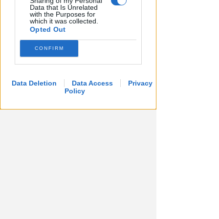
Sharing of my Personal
maggiorazioni in bolletta
Data that Is Unrelated
with the Purposes for
which it was collected.
Redazione
di
Opted Out
CONFIRM
Data Deletion
Data Access
Privacy
Policy