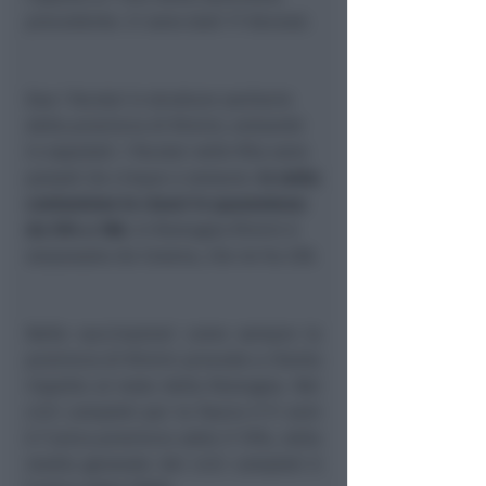
precedente. Ci sono stati 17 decessi.
Due i focolai in strutture sanitarie
della provincia di Rimini, entrambi
in ospedali. I focolai nelle RSa sono
passati da cinque a nessuno.
In netta
contrazione le classi in quarantena:
da 594 a 186.
In Romagna Rimini è
sorpassata da Cesena, che ne ha 238.
Nelle vaccinazioni come sempre la
provincia di Rimini procede a rilento
rispetto al resto della Romagna. Nei
cicli completi per la fascia 5-11 anni
è l’unica provincia sotto il 10%, nella
media generale dei cicli completi è