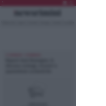
Ultima Ora
Sport
Sociale
Europa
Eventi
Località
31 GENNAIO - 6 FEBBRAIO
Report Ausl Romagna. In
discesa contagi, ricoveri e
quarantene scolastiche