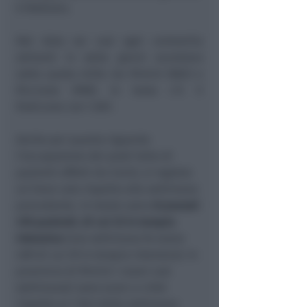
6 febbraio.
Nel dato sui casi ogni centomila
abitanti in sette giorni scendono
sotto quota mille sia Rimini (882) e
Riccione (998). In testa c’è il
Rubicone con 1.081.
Anche per quanto riguarda
l’occupazione dei posti letto di
pazienti affetti da Covid, si registra
un lieve calo rispetto alla settimana
precedente. In totale sono
ricoverati
410 pazienti, di cui 23 in terapia
intensiva
(una settimana fa erano
489 di cui 29 in terapia intensiva). In
provincia di Rimini i nuovi casi
settimanali sono scesi a 4.948
rispetto ai 7.943 della settimana