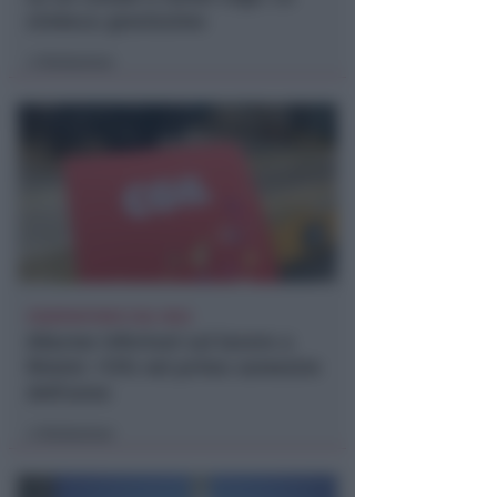
sindaca: gravissimo
Redazione
di
OSSERVATORIO CGIL INCA
Allarme infortuni sul lavoro a
Rimini: +13% nel primo semestre
dell'anno
Redazione
di