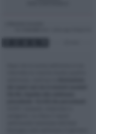
Maurizio Ceccarini
di
Mer
9 Feb 2022
16:46 ~ ultimo agg. 29 Mag 07:45
2 min
Dopo che la scorsa settimana si era
interrotta la crescita durata quattro
settimane, continua la
diminuzione
dei nuovi casi sia in termini assoluti
(16.761, rispetto alla settimana
precedente -12.472) che percentuali
.
49.973 i tamponi, molecolari e
antigenici. Lo rileva il report
settimanale trasmesso dall’Ausl
Romagna sulla settimana 31 gennaio-