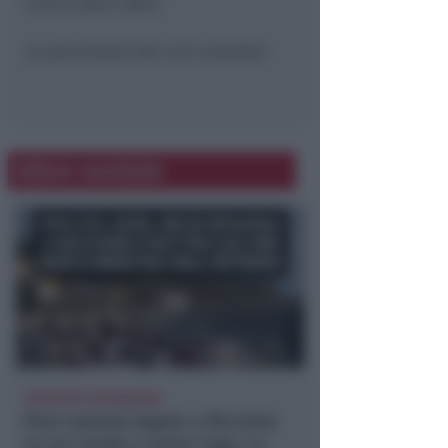
l’unica sotto l’80%.
Le percentuali dei cicli completi:
Altre notizie
RICHIESTA SPIEGAZIONI
Post razzista legato a Riccione
su un canale a nome Lega. La