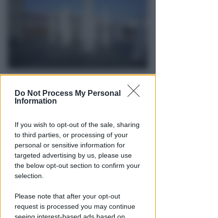
APPROVATO DAL CDA
Do Not Process My Personal
Dati in crescita nella semestrale
Information
di IEG, stime al rialzo per
l'esercizio 2026
If you wish to opt-out of the sale, sharing
to third parties, or processing of your
Redazione
di
personal or sensitive information for
targeted advertising by us, please use
the below opt-out section to confirm your
selection.
Please note that after your opt-out
request is processed you may continue
seeing interest-based ads based on