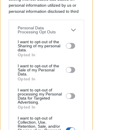
personal information utilized by us or
personal information disclosed to third
NUOVE SOLUZIONI
parties prior to your opt-out.
Box doccia, come trasformare il
Personal Data
bagno: tipologie, materiali e
You may separately opt-out of the further
Processing Opt Outs
disclosure of your personal information
tendenze 2026
by third parties on the IAB’s list of
I want to opt-out of the
Sharing of my personal
Contenuto Sponsorizzato
downstream participants.
data.
Opted In
This information may also be disclosed
I want to opt-out of the
by us to third parties on the IAB’s List of
Sale of my Personal
Downstream Participants that may
Data.
further disclose it to other third parties.
Opted In
I want to opt-out of
processing my Personal
Data for Targeted
Advertising.
Opted In
DAL 10 AGOSTO
I want to opt-out of
A San Marino scatta
Collection, Use,
Retention, Sale, and/or
l'emergenza idrica: divieti e