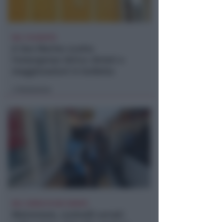
DAL 10 AGOSTO
A San Marino scatta
l'emergenza idrica: divieti e
maggiorazioni in bolletta
Redazione
di
NEL CORSO DI DUE SERATE
Metromare, controlli serrati