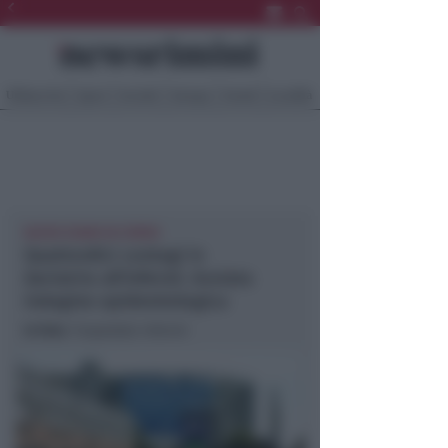
Ultima Ora
Sport
Sociale
Europa
Eventi
Località
NUOVI ESAMI IN CORSO
Quattordici contagi in
Geriatria all’Infermi. Avviata
indagine epidemiologica
In foto
: l’ospedale Infermi