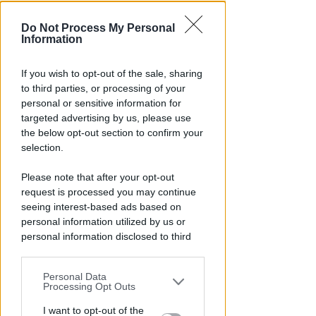
Do Not Process My Personal
Information
If you wish to opt-out of the sale, sharing
to third parties, or processing of your
ALL'ALTEZZA DI PIAZZA KENNEDY
personal or sensitive information for
Borseggiatori sul Metromare:
targeted advertising by us, please use
colti sul fatto e arrestati
the below opt-out section to confirm your
selection.
Redazione
di
Please note that after your opt-out
request is processed you may continue
seeing interest-based ads based on
personal information utilized by us or
personal information disclosed to third
parties prior to your opt-out.
Personal Data
You may separately opt-out of the further
Processing Opt Outs
disclosure of your personal information
by third parties on the IAB’s list of
I want to opt-out of the