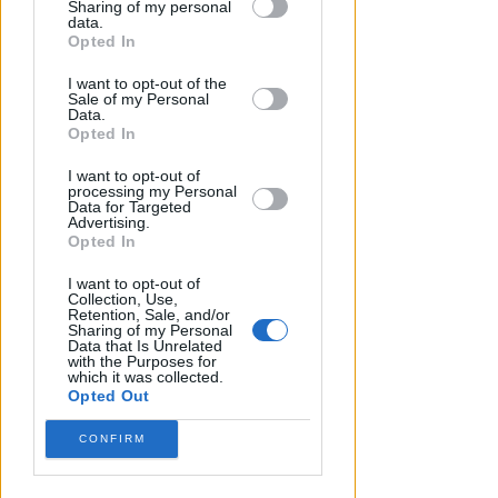
PER LA MESSA DEL PONTEFICE
Sharing of my personal
downstream participants.
data.
Papa Leone XIV a Rimini: iniziati
Opted In
i lavori di allestimento a
This information may also be disclosed
piazzale Boscovich
I want to opt-out of the
by us to third parties on the IAB’s List of
Sale of my Personal
Downstream Participants that may
Data.
Redazione
di
further disclose it to other third parties.
Opted In
I want to opt-out of
processing my Personal
Data for Targeted
Advertising.
Opted In
I want to opt-out of
Collection, Use,
Retention, Sale, and/or
Sharing of my Personal
Data that Is Unrelated
with the Purposes for
which it was collected.
Opted Out
CONFIRM