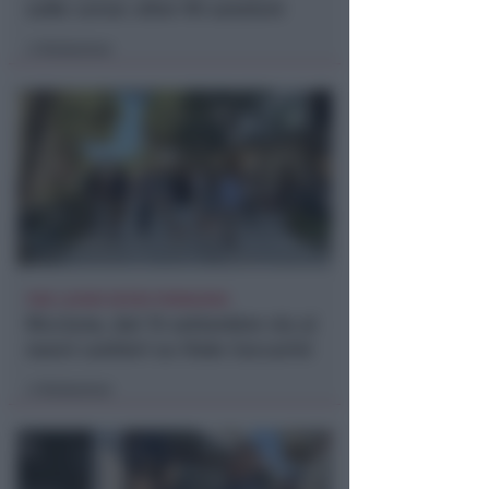
sulle corse: oltre 90 sanzioni
Redazione
di
FINE LAVORI ENTRO PRIMAVERA
Riccione, dal 15 settembre via ai
nuovi cantieri su Viale Ceccarini
Redazione
di