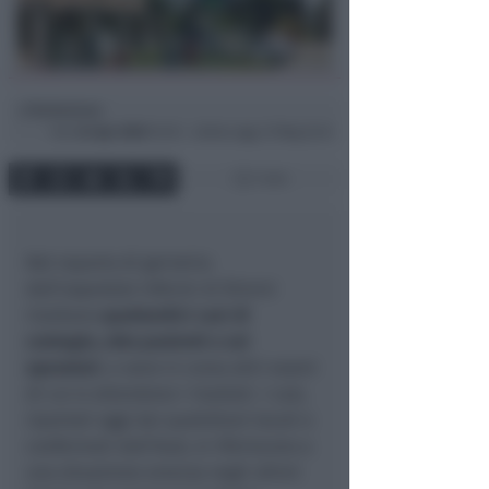
Redazione
di
Ven
24 Apr 2020
10:10 ~ ultimo agg. 27 Mag 22:41
1 min
Nel reparto di geriatria
dell’ospedale Infermi di Rimini
risultano
quattordici casi di
contagio, otto pazienti e sei
operatori
, e sono in corso altri esami
di cui si attendono i risultati. I casi,
riportati oggi dai quotidiani locali e
confermati dall’Ausl, si riferiscono a
una situazione emersa negli ultimi