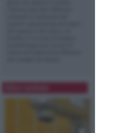
giorni: non appena è scattato
l’allarme sono stati effettuati i
protocolli di isolamento dei
pazienti, spostando gli altri ospiti
del reparto in altri spazi, e di
bonifica. E’ in corso un’indagine
epidemiologica per cercare di
risalire all’origine della diffusione
del contagio nel reparto.
Altre notizie