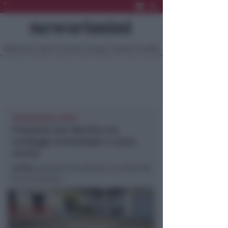
Ultima Ora
Sport
Sociale
Europa
Eventi
Località
PROSEGUONO LAVORI
Piazzetta San Martino tra
sondaggi archeologici e posa
servizi
In foto
: piazzetta San Martino. Lo stato alla
fine di Gennaio