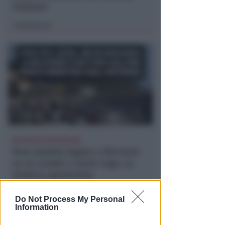
riminese
Redazione
di
RICHIESTA SPIEGAZIONI
Post razzista legato a Riccione
su un canale a nome Lega. La
sindaca: gravissimo
Redazione
di
Do Not Process My Personal
Information