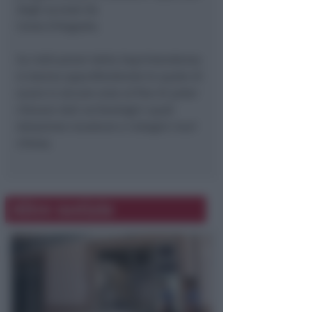
degli accessi da
Corso d’Augusto.
Su indicazioni della Soprintendenza
si stanno approfondendo le quote di
scavo in alcune aree al fine di poter
rilevare dati archeologici quali
datazione murature e indagini muri
chiesa.
Altre notizie