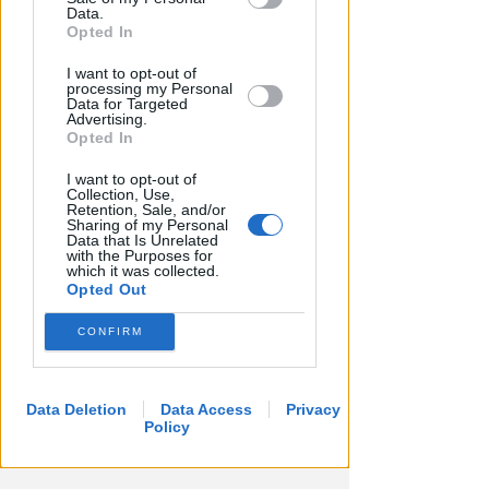
Downstream Participants that may
Data.
further disclose it to other third parties.
Opted In
OSSERVATORIO CGIL INCA
I want to opt-out of
Allarme infortuni sul lavoro a
processing my Personal
Data for Targeted
Rimini: +13% nel primo semestre
Advertising.
dell'anno
Opted In
Redazione
di
I want to opt-out of
Collection, Use,
Retention, Sale, and/or
Sharing of my Personal
Data that Is Unrelated
with the Purposes for
which it was collected.
Opted Out
CONFIRM
Data Deletion
Data Access
Privacy
Policy