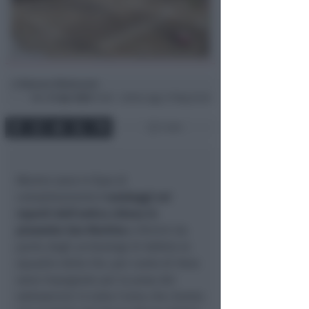
Simona Mulazzani
di
Mar
21 Apr 2020
13:48 ~ ultimo agg. 27 Mag 22:26
1 min
Mentre sono in fase di
completamento
i sondaggi sui
reperti dell’antica chiesa in
piazzetta San Martino
a Rimini da
parte degli archeologi di AdArte le
squadre della Cbr, per conto di Hera
sono impegnate per la posa dei
sottoservizi in tutta l’area che rientra