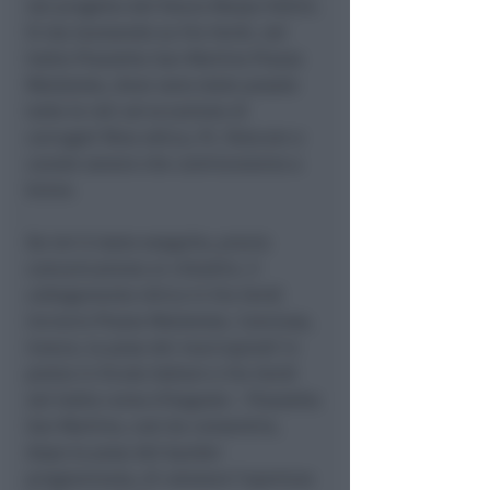
nel progetto del futuro Museo Fellini.
Si sta lavorando su Via Verdi, nel
tratto Piazzetta San Martino Piazza
Malatesta, dove sono state posate
tutte le reti ad eccezione di
corrugati fibra ottica, PI, Telecom e
canale sonoro che cominceranno a
breve.
Da ieri è stato eseguito, previa
comunicazione ai cittadini, il
collegamento idrico in Via Verdi
incrocio Piazza Malatesta. Conclusa,
invece, la posa dei marciapiedi in
pietra in Vicolo Valloni e Via Verdi
nel tratto corso d’Augusto – Piazzetta
San Martino, così da consentire,
dopo la posa del bynder
programmata, di valutare l’apertura