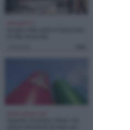
POCO DOPO LE 4
Assalto nella notte al bancomat
di Villa Verucchio
FOTO
Redazione
di
REPORT ANNUALE 2025
Stipendi, forniture, tributi. 145
milioni distribuiti da Hera nel