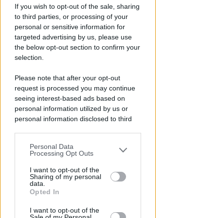
If you wish to opt-out of the sale, sharing
to third parties, or processing of your
personal or sensitive information for
targeted advertising by us, please use
the below opt-out section to confirm your
selection.
Please note that after your opt-out
VITTIMA UN ANZIANO RIMINESE
request is processed you may continue
Borseggi sul Metromare, ladri
seeing interest-based ads based on
arrestati grazie all'occhio
personal information utilized by us or
esperto di un agente
personal information disclosed to third
parties prior to your opt-out.
Lamberto Abbati
di
Personal Data
You may separately opt-out of the further
Processing Opt Outs
disclosure of your personal information
by third parties on the IAB’s list of
I want to opt-out of the
Sharing of my personal
downstream participants.
data.
Opted In
This information may also be disclosed
I want to opt-out of the
by us to third parties on the IAB’s List of
Sale of my Personal