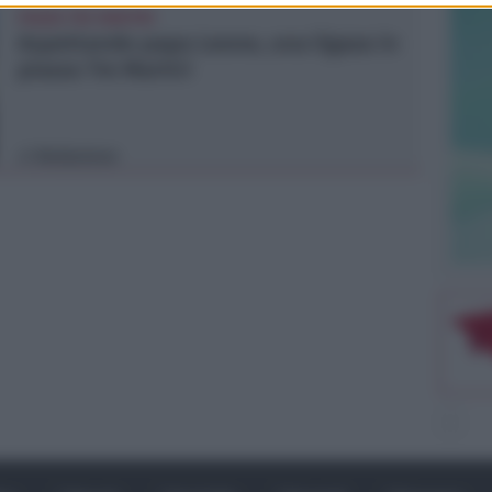
PIAZZA TRE MARTIRI
Aspettando papa Leone, una ligaza in
piazza Tre Martiri
Redazione
di