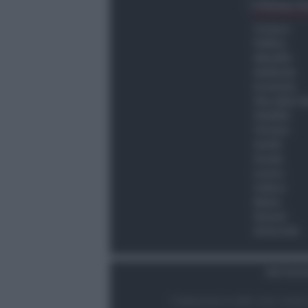
Ultima O
Cronaca
Politica
Attualità
Ambiente
Economia
Vita della C
Viabilità
Turismo
Sanità
Scuola
Lavoro
Cultura
Meteo
Giovani
Università
Dati Socie
© Newsrimini.it 2025. Tutti i diritt