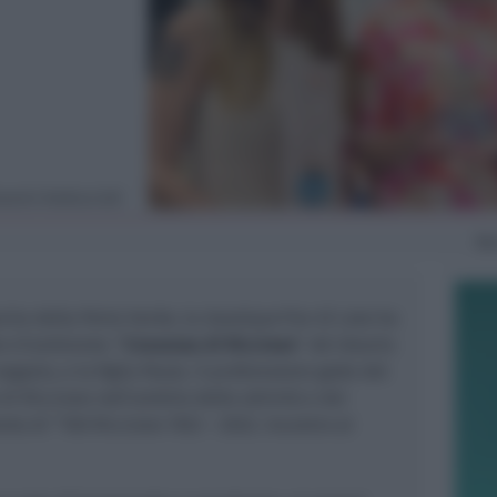
ovanni Andruccioli
Me
cita della Perla Verde, la
boutique
Fior di Loto ha
e d’ambiente: “
L’essenza di Riccione
”. Ad idearlo
egozio, e la figlia Paula. Il profumatore gode del
i Riccione nell’ambito delle attività e dei
nto di “100 Riccione 1922 – 2022. Incontro al