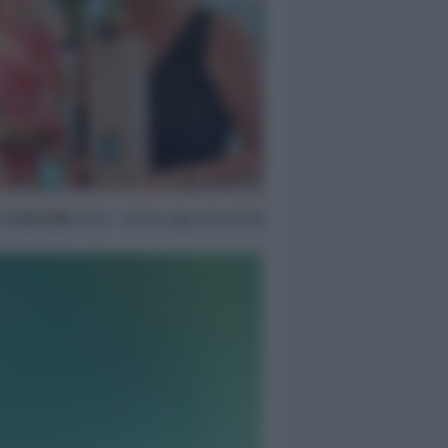
r
8 Giu 2022
16:54 ~ ultimo agg. 6 Giu 07:09