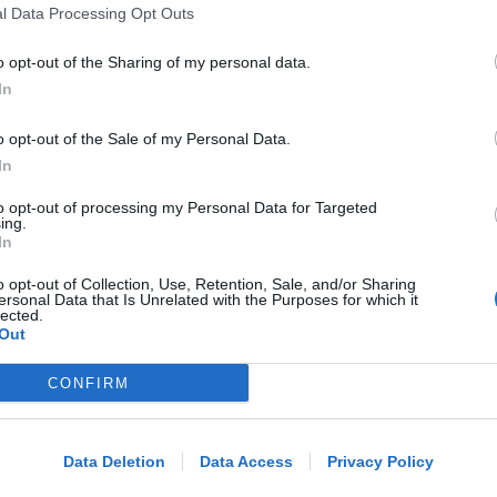
salvo
l Data Processing Opt Outs
o opt-out of the Sharing of my personal data.
Lamberto Abbati
di
In
DUE INFERMIERE INDAGATE
o opt-out of the Sale of my Personal Data.
Perde un testicolo dopo l'attesa in
In
pronto soccorso, ma non c'è nesso
causale
to opt-out of processing my Personal Data for Targeted
ing.
In
Lamberto Abbati
di
o opt-out of Collection, Use, Retention, Sale, and/or Sharing
ersonal Data that Is Unrelated with the Purposes for which it
lected.
TRE QUELLI RIMINESI
Out
Bando hub Urbani: la Regione
aumenta le risorse e finanzia tutti i
CONFIRM
Me
progetti
LEGGI
Redazione
di
Data Deletion
Data Access
Privacy Policy