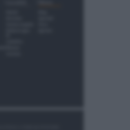
Località
Menu
Rimini
Blog
Riccione
Speciali
Santarcangelo
Fiera
Bellaria Igea
Agrinet
M.
Cattolica
nti
Misano
Coriano
le di Rimini n.7/2003 del 07/05/2003,