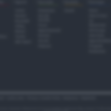
ra
Sport
Sociale
Eventi
Europa
Calcio
Redazione
Eventi
Home
Basket
Perché
Fake & Fact
Sociale
Baseball
TG
Focus
Newsroom
Volley
Appuntamenti
GR Europa
Motori
Dossier
Interviste
hiesa
Tennis
Servizi
Approfondime
Altri Sport
Podcast
Progetto
Redazione
tari
Codice etico
Privacy e Cookie Policy
Redazione
Pubblicità
i sono riservati. Newsrimini.it è una testata registrata Reg. presso il tribuna