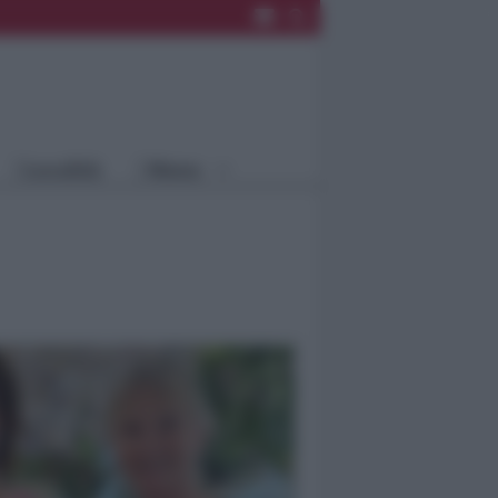
Rimini
Blog
Riccione
Speciali
Santarcangelo
Fiera
Bellaria Igea
Agrinet
M.
Cattolica
Misano
Località
Menu
Coriano
Rimini
Blog
Riccione
Speciali
Santarcangelo
Fiera
Bellaria Igea M.
Agrinet
Cattolica
Misano
Coriano