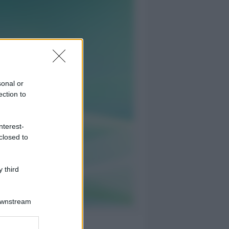
sonal or
ection to
nterest-
closed to
 third
Downstream