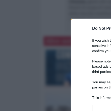
L‘Essenza,
grazie alle 
freschi di acqua di mar
della macchia mediter
“
mettere il buonumore
Do Not Pr
Altre notizie
If you wish 
sensitive in
confirm your
Please note
based ads b
third parties
You may sepa
parties on t
This informa
Participants