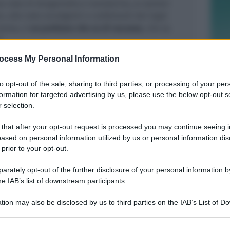
sue note di bergamotto e mandarino, ai sentori
e, alle note avvolgenti e confortanti dei legni
ranea, è
un profumo che sa di vacanza
, che sa
”.
ocess My Personal Information
to opt-out of the sale, sharing to third parties, or processing of your per
formation for targeted advertising by us, please use the below opt-out s
 selection.
VOLLEY B MASCHILE
Il muro della Prime Cleaning resta al
 that after your opt-out request is processed you may continue seeing i
suo posto: Alessandro Campi
ased on personal information utilized by us or personal information dis
confermato
 prior to your opt-out.
rately opt-out of the further disclosure of your personal information by
Icaro Sport
di
he IAB’s list of downstream participants.
LIETO FINE
tion may also be disclosed by us to third parties on the IAB’s List of 
13enne scompare a riva, ricerche in
 that may further disclose it to other third parties.
mare e via terra. Ritrovato sano e