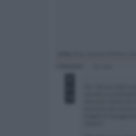
Giovani
Università
In foto
: Paula, l’assessore Battarra e Gi
Redazione
di
1 min
Per i 100 anni dalla nas
lanciato un profumator
Giovanna, titolare del n
patrocinio del Comune d
progetti di festeggiame
domani”.