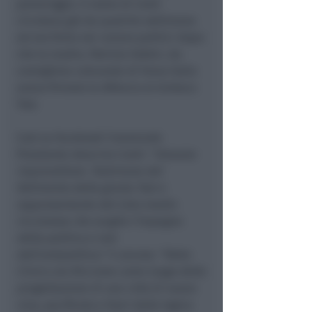
pomeriggio. Il nome di Conti
circolava già da qualche settimana
ed era finito nei rumors politici dopo
che la madre, Patrizia Fabbri, da
consigliera comunale di Forza Italia
aveva firmato la sfiducia al sindaco
Tosi.
Così su Facebook l’onorevole
Pizzolante descrive Conti: “
Giovane
imprenditore. Testimone del
fallimento della giunta Tosi e
rappresentante del Ceto medio
riccionese che sceglie l’impegno
della politica e non
dell’antipolitica.
” E ancora: “
Patto
Civico con Riccione come luogo della
progettazione di una città di nuovo
viva, pacificata e fuori dalla logica