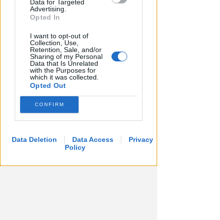
Data for Targeted
dell'anno
Advertising.
Opted In
Redazione
di
I want to opt-out of
Collection, Use,
Retention, Sale, and/or
Sharing of my Personal
Data that Is Unrelated
with the Purposes for
which it was collected.
Opted Out
CONFIRM
Data Deletion
Data Access
Privacy
APPROVATO DAL CDA
Policy
Dati in crescita nella semestrale
di IEG, stime al rialzo per
l'esercizio 2026
Redazione
di