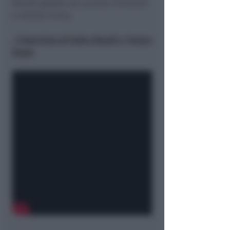
forzisti guidati da Luciano Tirincanti
e Unione Civica.
. L’intervista di Fabio Ubaldi a Tempo
Reale