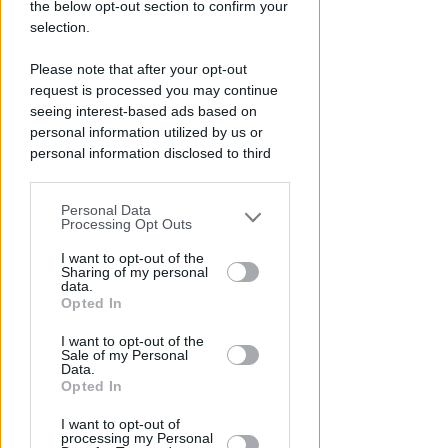
the below opt-out section to confirm your
selection.
VITTIMA UN ANZIANO RIMINESE
Please note that after your opt-out
Borseggi sul Metromare, ladri
request is processed you may continue
arrestati grazie all'occhio
seeing interest-based ads based on
esperto di un agente
personal information utilized by us or
personal information disclosed to third
Lamberto Abbati
di
parties prior to your opt-out.
Personal Data
You may separately opt-out of the further
Processing Opt Outs
disclosure of your personal information
by third parties on the IAB’s list of
I want to opt-out of the
Sharing of my personal
downstream participants.
data.
Opted In
This information may also be disclosed
I want to opt-out of the
by us to third parties on the IAB’s List of
Sale of my Personal
Downstream Participants that may
Data.
further disclose it to other third parties.
Opted In
OSSERVATORIO CGIL INCA
Allarme infortuni sul lavoro a
I want to opt-out of
processing my Personal
Rimini: +13% nel primo semestre