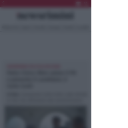
Ultima Ora
Sport
Sociale
Europa
Eventi
Località
NEWSRIMINI POLITICA RICCIONE
Patto Civico Oltre saluta il PD
e presenta il candidato: è
Carlo Conti
In foto
: L’assessore Carlo Conti, sullo sfondo
la Tosi che affronterà alle amministrative