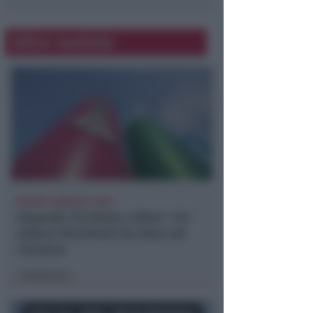
Altre notizie
REPORT ANNUALE 2025
Stipendi, forniture, tributi. 145
milioni distribuiti da Hera nel
riminese
Redazione
di