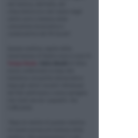
del nemico, dell’odio, del
chiacchiericcio e dei veleni degli
ultimi anni e lontana dalla
concezione burocratica e
conservatrice del Pd locale
“.
Questa mattina, ospite della
trasmissione di Radio Icaro e Icaro Tv
Tempo Reale
,
Fabio Ubaldi
di Oltre
aveva confermato lo stop alla
trattativa col partito democratico
dopo gli ultimi incontri infruttuosi
del fine settimana e aveva spiegato
che Conti era tra i papabili. Ora
l’ufficialità.
“Dopo le notizie di questa mattina
mi sento ancora più lontana dalla
politica “dei personalismi” e del