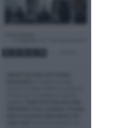
Andrea Polazzi
di
Lun
27 Mar 2017
10:42 ~ ultimo agg. 20 Mag 03:27
2 min
Saltato l’accordo con il Partito
Democratico
, al quale era stato
chiesto un passo indietro su Sabrina
Vescovi per convergere su Daniela
Angelini,
Patto Civico Riccione Oltre
ufficializza il suo candidato. Si tratta
dell’ex assessore della giunta Tosi
Carlo Conti
che sarà presentato nel