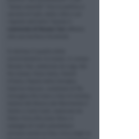
“senza umanità”. Viva la politica a
servizio di tutti, della città e con
rispetto dell’altro.”
Questo il
commento di Renata Tosi
affidato
alla sua bacheca Facebook.
Si delinea il quadro delle
amministrative riccionesi. In campo
Renata Tosi, sostenuta da Lega, Noi
Riccionesi, Forza Italia, Fratelli
d’Italia, Popolo della Famiglia,
Sabrina Vescovi, candidata di PD,
Immagina Riccione e lista di sinistra,
Andrea Del Bianco del Movimento 5
Stelle e Carlo Conti, sostenuto da
Patto Civico Riccione Oltre. A
sostegno di Conti potrebbero
arrivare anche la lista civica degli ex