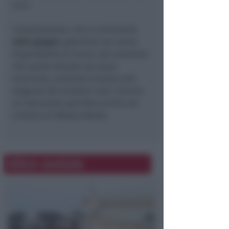
euro.
L’ampliamento, che si concluderà
entro giugno
, garantirà una nuova
disponibilità di loculi, dal momento
che quella attuale era quasi
terminata, andando incontro alle
esigenze dei prossimi anni. A breve
un intervento sarà fatto anche nel
cimitero di Misano Monte.
Altre notizie