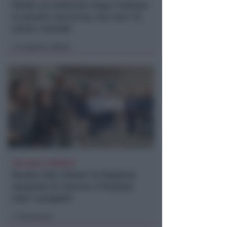
Perde un testicolo dopo l'attesa
in pronto soccorso, ma non c'è
nesso causale
Lamberto Abbati
di
TRE QUELLI RIMINESI
Bando hub Urbani: la Regione
aumenta le risorse e finanzia
tutti i progetti
Redazione
di