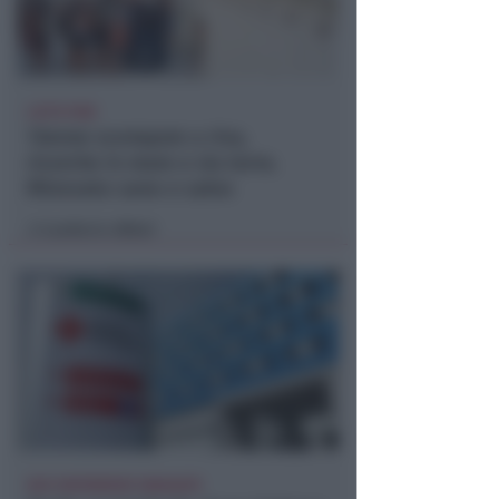
LIETO FINE
13enne scompare a riva,
ricerche in mare e via terra.
Ritrovato sano e salvo
Lamberto Abbati
di
DUE INFERMIERE INDAGATE