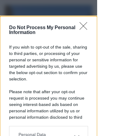
Do Not Process My Personal
Information
If you wish to opt-out of the sale, sharing
to third parties, or processing of your
personal or sensitive information for
PIAZZA TRE MARTIRI
targeted advertising by us, please use
Aspettando papa Leone, una
the below opt-out section to confirm your
ligaza in piazza Tre Martiri
selection.
Redazione
di
Please note that after your opt-out
request is processed you may continue
seeing interest-based ads based on
personal information utilized by us or
personal information disclosed to third
parties prior to your opt-out.
Personal Data