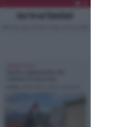
Ultima Ora
Sport
Sociale
Europa
Eventi
Località
78 NUOVI LOCULI
Partito ampliamento del
cimitero di Scacciano
In foto
: ampliamento cimitero Scacciano