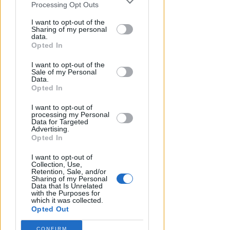
You may separately opt-out of the further
Processing Opt Outs
disclosure of your personal information
by third parties on the IAB’s list of
I want to opt-out of the
Sharing of my personal
downstream participants.
data.
COSTO DI 392 MILA EURO
Opted In
San Giuliano: ok al progetto per
This information may also be disclosed
il nuovo capanno e la
I want to opt-out of the
by us to third parties on the IAB’s List of
passeggiata sul fiume
Sale of my Personal
Downstream Participants that may
Data.
further disclose it to other third parties.
Opted In
Redazione
di
I want to opt-out of
processing my Personal
Data for Targeted
Advertising.
Opted In
I want to opt-out of
Collection, Use,
Retention, Sale, and/or
Sharing of my Personal
Data that Is Unrelated
with the Purposes for
which it was collected.
Opted Out
CONFIRM