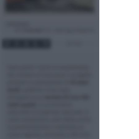
Redazione
di
Mar
15 Feb 2022
17:12 ~ ultimo agg. 29 Mag 07:45
1 min
Sono partiti i lavori di ampliamento
del cimitero di Scacciano. Il progetto
prevede la realizzazione di
78 nuovi
locali
, suddivisi in tre corpi,
sviluppati su un
un’area di circa 100
metri quadri
, in un territorio
adiacente di proprietà comunale. Il
costo complessivo, sarà rifatta anche
la pavimentazione e realizzato un
nuovo ingresso, ammonta a 200 mila