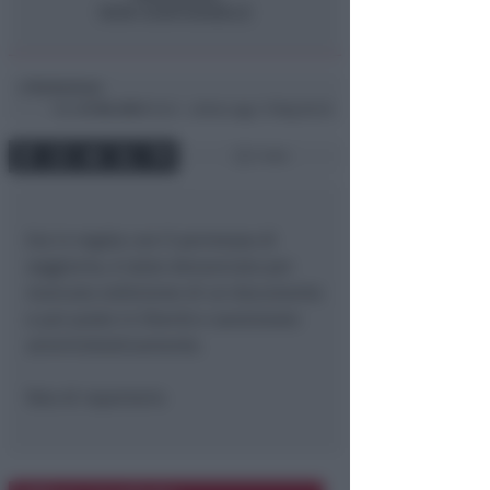
Redazione
di
Ven
27 Dic 2013
15:23 ~ ultimo agg. 17 Mag 00:35
1 min
Era in regola con il permesso di
soggiorno, è stato denunciato per
mancata esibizione di un documento
e poi posto in libertà e sanzionato
amministrativamente.
foto di repertorio