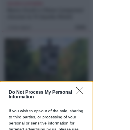
GOLDEN CLUB RIMINI
Marco Ercoli e Chiara Camporesi
vincono la 7ª Guarda Rimini
FOTO
Icaro Sport
di
Do Not Process My Personal
DI NUOVO ACCESSIBILE DA MAGGIO
Information
Il Bosco delle Grazie: a
Covignano un luogo per
If you wish to opt-out of the sale, sharing
rifugiarsi nella natura
to third parties, or processing of your
personal or sensitive information for
Redazione
di
targeted advertising by us, please use