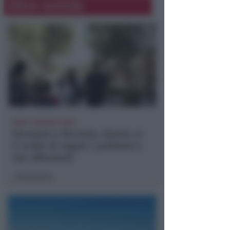
Altre notizie
DOPO I RECENTI FATTI
Sicurezza a Riccione. Azione: si
è scelto di negare i problemi e
non affrontarli
Redazione
di