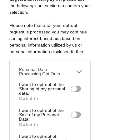
the below opt-out section to confirm your
selection.
Please note that after your opt-out
request is processed you may continue
seeing interest-based ads based on
personal information utilized by us or
personal information disclosed to third
parties prior to your opt-out.
LE DECISIONI DEL GIUDICE
Personal Data
You may separately opt-out of the further
Furti sul lungomare di marina
Processing Opt Outs
disclosure of your personal information
centro. Le Volanti arrestano
by third parties on the IAB’s list of
I want to opt-out of the
quattro giovani
Sharing of my personal
downstream participants.
data.
Opted In
Redazione
di
This information may also be disclosed
I want to opt-out of the
by us to third parties on the IAB’s List of
Sale of my Personal
Downstream Participants that may
Data.
further disclose it to other third parties.
Opted In
I want to opt-out of