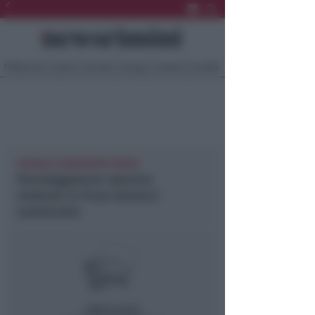
Ultima Ora
Sport
Sociale
Europa
Eventi
Località
CRONACA NEWSRIMINI RIMINI
Parcheggiatore abusivo
molesto in P.zza Gramsci
sanzionato