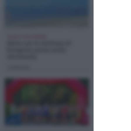
CALDO E CIELO SERENO
Meteo: per la settimana di
ferragosto poche novità
all'orizzonte
Redazione
di