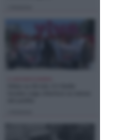
Redazione
di
IL CASO NON SI SGONFIA
Video su tik-tok. Il 5 Stelle
incalza: Lega chiarisce su natura
del profilo
Redazione
di