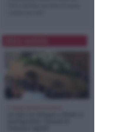
21.15 e alla fine una fetta di buona
crostata per tutti.
Altre notizie
IL 19ENNE DECEDUTO IN PUGLIA
Un lutto tra Bologna e Rimini. A
Sant'Agostino i funerali di
Tommaso Ugolini