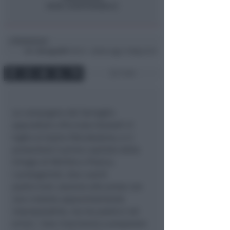
Redazione
di
Mer
20 Lug 2011
10:13 ~ ultimo agg. 14 Mag 12:13
1 min
La compagnia del Serraglio
approderà a Riccione Giovedì 21
luglio al teatro Palcobaleno, e ci
presenterà il primo capitolo della
trilogia di Mirtillo e Pizzico.
I protagonisti, due cuochi
pasticcioni, saranno alle prese con
una crostata apparentemente
impreparabile, ma tra pasticci ed
errori, i due riusciranno a preparare