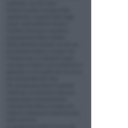
qualcosa…ma che cosa?
Scherzi a parte, lo scopo dello
spettacolo, a quanto detto dagli
autori, sarà quello di istruire i
bambini alla pura e semplice
preparazione della crostata.
Potrà sembrare banale, ma ad una
più attenta analisi, si scopre che
l’intento non è il semplice saper
cucinare un dolce, ma la praticità in
generale, in un mondo che via via la
sta eliminando del tutto.
Per questo può essere di grande
utilità per un bambino osservare
passo passo la preparazione
manuale del dolce, al posto che
vederlo comprato al supermercato
dalla mamma.
Lo spettacolo andrà in scena alle