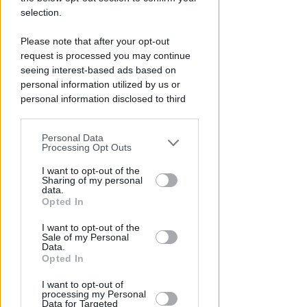
selection.
I 22 CAMPI DA CALCIO
Desigillare il suolo per
Please note that after your opt-out
contenere i cambiamenti
request is processed you may continue
climatici. I numeri di Rimini
seeing interest-based ads based on
personal information utilized by us or
Redazione
di
personal information disclosed to third
parties prior to your opt-out.
Personal Data
You may separately opt-out of the further
Processing Opt Outs
disclosure of your personal information
by third parties on the IAB’s list of
I want to opt-out of the
Sharing of my personal
downstream participants.
data.
Opted In
This information may also be disclosed
I want to opt-out of the
by us to third parties on the IAB’s List of
Sale of my Personal
Downstream Participants that may
Data.
OLTRE MILLE METRI
further disclose it to other third parties.
Opted In
Nuova casa per i gatti dell'ex
caserma. Saranno trasferiti in
I want to opt-out of
via Feleto
processing my Personal
Data for Targeted