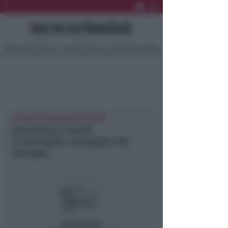
Ultima Ora
Sport
Sociale
Europa
Eventi
Località
GIOVANI NEWSRIMINI RICCIONE
Palcobaleno ospita
l’irresistibile compagnia del
Serraglio