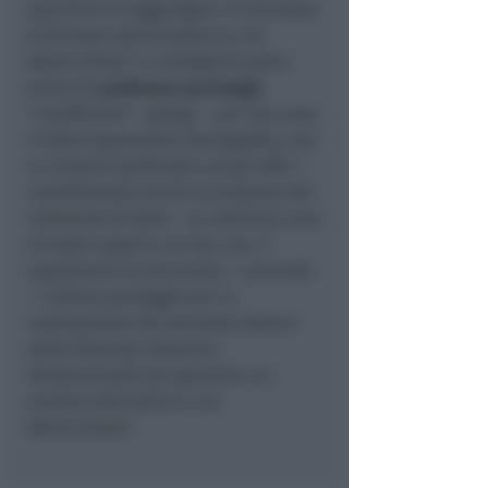
quartiere di raggiungere in sicurezza
la fermata dell’autobus su via
Marecchiese
”. Il consigliere parla
anche di
problema parcheggi
“
insufficienti
– spiega –
per una zona
in forte espansione demografica, per
cui stiamo studiando con gli uffici –
considerando anche la presenza del
ristorante Al Gallo – un ulteriore area
di sosta lungo la via San Leo. E
aspettiamo al più presto
– conclude
–
l’ultimo passaggio per la
realizzazione del secondo stralcio
della Rotonda Valentini,
fondamentale per garantire un
entrata alternativa a via
Marecchiese
“.