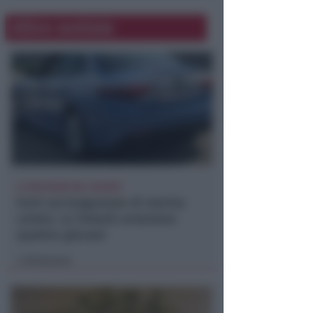
Altre notizie
LE DECISIONI DEL GIUDICE
Furti sul lungomare di marina
centro. Le Volanti arrestano
quattro giovani
Redazione
di