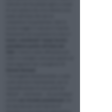
Comune non ha potuto agire a causa
di una ipoteca da circa 30mila euro
posta sull’area che non ne
consentiva l’acquisizione. Solo lo
scorso maggio il comune è riuscito
finalmente ad acquistare le aree e i
lavori, considerati i tempi tecnici,
potrebbero partire all’inizio del
2020
. Il tema è stato affrontato più
volte in consiglio comunale grazie ad
interrogazioni del consigliere Pd
Simone Bertozzi
.
“
Un progetto fondamentale, e sulla
carta davvero interessante, per la
riqualificazione di una parte dei
Padulli
– commenta –
ma purtroppo
anche
una vicenda paradossale
che
ha lasciato per anni decine di