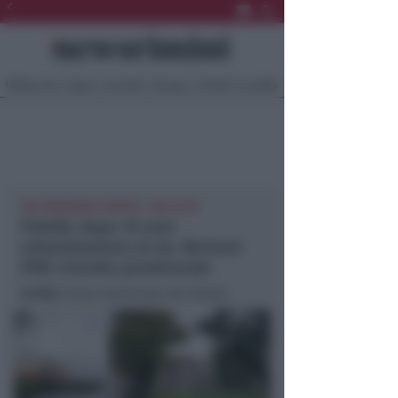
Ultima Ora
Sport
Sociale
Europa
Eventi
Località
VIA TRISTANO E ISOTTA - VIA S.LEO
Padulli, dopo 10 anni
urbanizzazione al via. Bertozzi
(Pd): vicenda paradossale
In foto
: l’area interessata dei Padulli