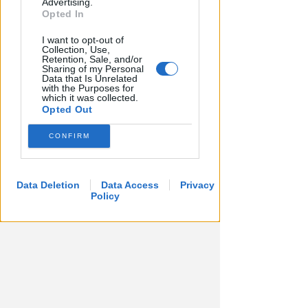
Advertising.
Opted In
Redazione
di
I want to opt-out of
Collection, Use,
Retention, Sale, and/or
Sharing of my Personal
Data that Is Unrelated
with the Purposes for
which it was collected.
Opted Out
CONFIRM
RICHIAMO AL COMUNE DI RIMINI
Data Deletion
Data Access
Privacy
Consulenze per indennizzi a
Policy
concessionari. Mare Libero:
sarebbe danno erariale
Redazione
di