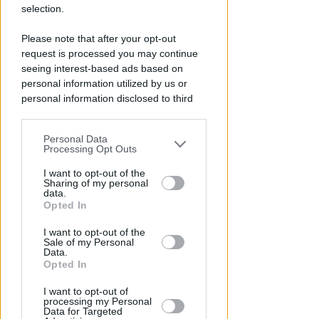
selection.
ARRESTATO DALLA POLIZIA
Please note that after your opt-out
Ricercato per truffa in
request is processed you may continue
Macedonia era in vacanza a
seeing interest-based ads based on
Rimini coi figli
personal information utilized by us or
personal information disclosed to third
Redazione
di
parties prior to your opt-out.
Personal Data
You may separately opt-out of the further
Processing Opt Outs
disclosure of your personal information
by third parties on the IAB’s list of
I want to opt-out of the
Sharing of my personal
downstream participants.
data.
Opted In
This information may also be disclosed
I want to opt-out of the
by us to third parties on the IAB’s List of
Sale of my Personal
Downstream Participants that may
Data.
further disclose it to other third parties.
Opted In
SETTORE IN ESPANSIONE
Artigianato digitale: Rimini
I want to opt-out of
seconda provincia in Italia per
processing my Personal
Data for Targeted
crescita