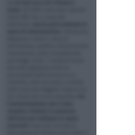
tra
via San Leo e via Tristano e
Isotta
. Gli edifici sono stati costruiti
dalla CMV che, a causa del
fallimento,
non ha però realizzato le
opere di urbanizzazione
: sottoservizi,
fognature e allacci, vasca di
laminazione, pubblica illuminazione,
marciapiedi, pista ciclopedonale,
parcheggi, verde. I residenti hanno
più volte segnalato anche la
pericolosità dell’incrocio la cui
visibilità, nelle ore serali, è ridotta
dalle auto parcheggiate lungo la via
dai clienti del vicino ristorante.
Per
l’amministrazione non è stato
semplice rientrare in possesso
dell’area per realizzare le opere
mancanti
: dopo aver escusso la
fideiussione di 355mila euro infatti il