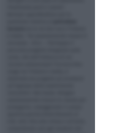
famiglie in uno stato di abbandono.
Finalmente però ci siamo
”.
Bertozzi approfondisce poi la
questione relativa al
pericoloso
incrocio
tra le vie San Leo e Tristano
e Isotta. “
Va assolutamente messo in
sicurezza
– dice –
. Purtroppo il
percorso progetto disegnato sulla
carta, che dall’imbocco di via
Carmen attraverserà l’incrocio fino
lungo via Tristano e Isotta, è
destinato da progetto ad arrestarsi
all’ingresso dello stabilimento
Cancellieri. Non basta. Bisogna
assolutamente trovare le risorse per
proseguire, costeggiando il campo
sportivo parrocchiale
(davanti al
Lidl, ndr),
fino alla chiesa e all’asilo,
consentendo così agli studenti del