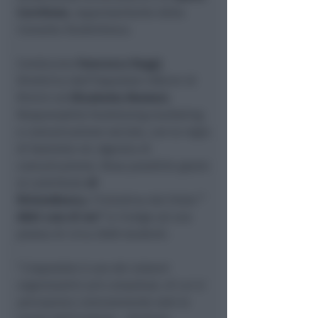
Cerchione
, rappresentante della
Consulta Studentesca.
Conducono
Francesca Raggi
,
Direttrice dell’Ospedale Infermi di
Rimini ed
Elisabetta Montesi
,
Responsabile fundraising marketing
e comunicazione sociale, con la regia
di Kaleidon srl, Agenzia di
comunicazione. Resa possibile grazie
al contributo
di
RivieraBanca,
l’iniziativa dal titolo
”
Abbi cura di me”
si rivolge ad una
platea di circa 2600 studenti.
“
L’ospedale è uno dei sistemi
organizzativi più complessi, di cui si
percepisce comunemente solo la