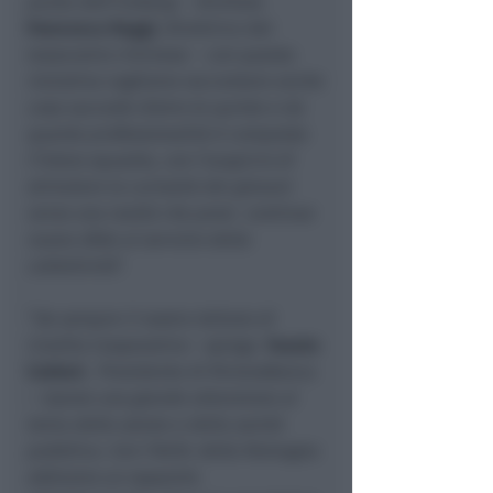
punta dell’iceberg
– dichiara
Francesca Raggi
, Direttrice del
nosocomio riminese –
con questa
iniziativa vogliamo raccontare anche
cosa succede dietro le quinte e da
quante professionalità è composta
l’intera squadra, con l’auspicio di
stimolare la curiosità dei giovani
verso una realtà che pone continue
nuove sfide al servizio della
collettività
”.
“
Da sempre il nostro Istituto di
Credito Cooperativo
– spiega
Fausto
Caldari
, Presidente di RivieraBanca
–
ripone una grande attenzione al
tema della salute e della sanità
pubblica. Con l’AUSL della Romagna
abbiamo un rapporto