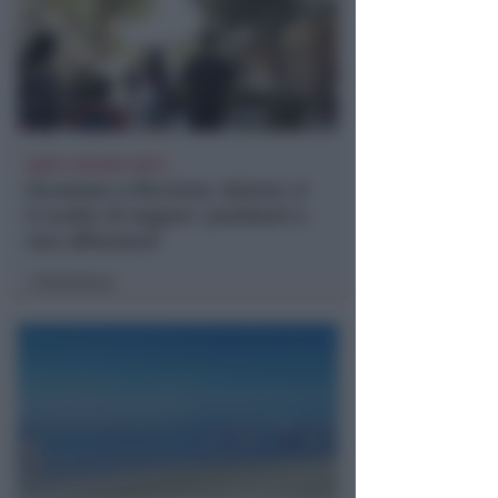
DOPO I RECENTI FATTI
Sicurezza a Riccione. Azione: si
è scelto di negare i problemi e
non affrontarli
Redazione
di