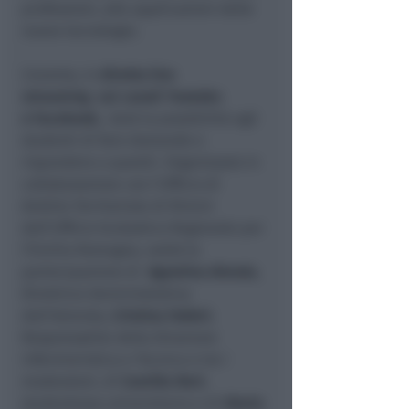
professioni, alle applicazioni delle
nuove tecnologie.
L’evento, in
diretta live
streaming
sui canali Youtube
e Facebook,
darà la possibilità agli
studenti di fare domande e
rispondere a quesiti. Organizzato in
collaborazione con l’Ufficio di
Ambito Territoriale di Rimini
dell’Ufficio Scolastico Regionale per
l’Emilia Romagna, vedrà la
partecipazione di
Agostina Aimola
,
Direttrice Amministrativa
dell’Azienda,
Cristina Fabbri
,
Responsabile della Direzione
infermieristica e Tecnica e tra i
moderatori, di
Camilla Neri
,
studentessa universitaria e di
Gloria