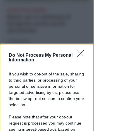
CALDO E CIELO SERENO
Meteo: per la settimana di
ferragosto poche novità
all'orizzonte
Redazione
di
Do Not Process My Personal
Information
If you wish to opt-out of the sale, sharing
to third parties, or processing of your
personal or sensitive information for
targeted advertising by us, please use
the below opt-out section to confirm your
selection.
GOLDEN CLUB RIMINI
Marco Ercoli e Chiara Camporesi
Please note that after your opt-out
vincono la 7ª Guarda Rimini
request is processed you may continue
seeing interest-based ads based on