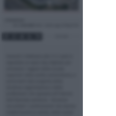
Redazione
di
Mer
2 Feb 2022
16:46 ~ ultimo agg. 29 Mag 07:28
2 min
Venerdì 4 Febbraio alle 11 ci sarà in
ospedale un open day digitale per
orientare i ragazzi delle scuole
superiori nella scelta universitaria, e
avvicinarli alla scoperta della
struttura organizzativa e delle
professioni che operano all’interno
dell’Azienda sanitaria. Verranno
raccontati i cambiamenti che stanno
trasformando la sanità, dalle nuove