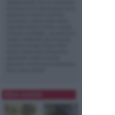
ultradecennale, che si è consolidato
nel tempo e si è concretizzato con le
donazioni di diversi e milionari
macchinari, a favore delle nostre
comunità. Anche di fronte a questa
richiesta di sostegno, non potevamo
restare indifferenti, poiché questa
iniziativa coniuga il valore della
sanità a quello della formazione,
soprattutto rivolto al mondo
giovanile, un altro perno importante
della nostra attività
.”
Altre notizie