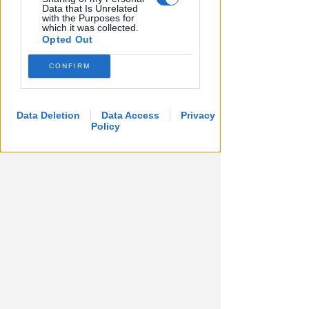
Data that Is Unrelated
with the Purposes for
which it was collected.
Opted Out
CONFIRM
LE DECISIONI DEL GIUDICE
Furti sul lungomare di marina
centro. Le Volanti arrestano
Data Deletion
Data Access
Privacy
Policy
quattro giovani
Redazione
di