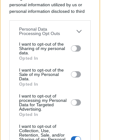
FOTO
Icaro Sport
di
personal information utilized by us or
personal information disclosed to third
parties prior to your opt-out.
Personal Data
You may separately opt-out of the further
Processing Opt Outs
disclosure of your personal information
by third parties on the IAB’s list of
I want to opt-out of the
Sharing of my personal
downstream participants.
data.
Opted In
This information may also be disclosed
I want to opt-out of the
by us to third parties on the IAB’s List of
DI NUOVO ACCESSIBILE DA MAGGIO
Sale of my Personal
Downstream Participants that may
Data.
Il Bosco delle Grazie: a
further disclose it to other third parties.
Opted In
Covignano un luogo per
rifugiarsi nella natura
I want to opt-out of
processing my Personal
Data for Targeted
Redazione
di
Advertising.
Opted In
I want to opt-out of
Collection, Use,
Retention, Sale, and/or
Sharing of my Personal