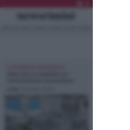
Ultima Ora
Sport
Sociale
Europa
Eventi
Località
IL RACCONTO DEI PROFESSIONISTI
Open day in ospedale per
l’orientamento universitario
In foto
: l’ospedale Infermi