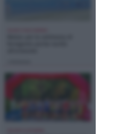
CALDO E CIELO SERENO
Meteo: per la settimana di
ferragosto poche novità
all'orizzonte
Redazione
di
GOLDEN CLUB RIMINI