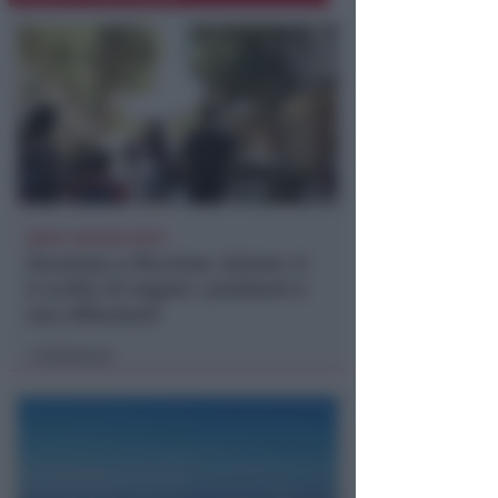
DOPO I RECENTI FATTI
Sicurezza a Riccione. Azione: si
è scelto di negare i problemi e
non affrontarli
Redazione
di