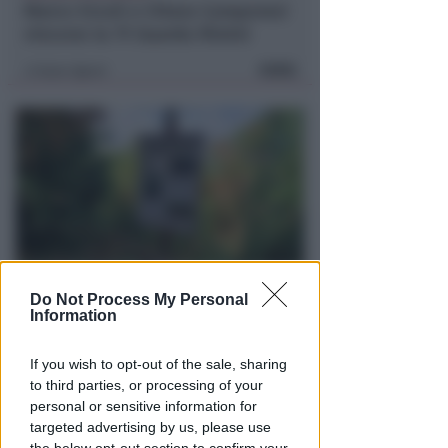
Marco Ercoli e Chiara Camporesi
vincono la 7ª Guarda Rimini
FOTO
Icaro Sport
di
Do Not Process My Personal
DI NUOVO ACCESSIBILE DA MAGGIO
Information
Il Bosco delle Grazie: a
Covignano un luogo per
If you wish to opt-out of the sale, sharing
rifugiarsi nella natura
to third parties, or processing of your
personal or sensitive information for
Redazione
di
targeted advertising by us, please use