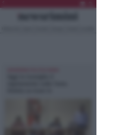
Ultima Ora
Sport
Sociale
Europa
Eventi
Località
NEWSRIMINI POLITICA RIMINI
Oggi in Consiglio il
regolamento sulla Tares.
Diretta su Icaro tv