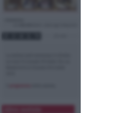
Redazione
di
Gio
3 Ott 2013
08:06 ~ ultimo agg. 16 Mag 20:46
1 min
La seduta sarà trasmessa in diretta
su Icaro Tv (canale 91) dalle 18 e su
Newsrimini.tv (Canale 614) dalle
20.15.
Il
programma
della seduta.
Altre notizie