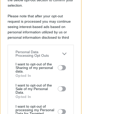
the below opt-out section to confirm your
selection.
Please note that after your opt-out
request is processed you may continue
seeing interest-based ads based on
personal information utilized by us or
personal information disclosed to third
parties prior to your opt-out.
LE DECISIONI DEL GIUDICE
Personal Data
Furti sul lungomare di marina
You may separately opt-out of the further
Processing Opt Outs
centro. Le Volanti arrestano
disclosure of your personal information
by third parties on the IAB’s list of
I want to opt-out of the
quattro giovani
Sharing of my personal
downstream participants.
data.
Redazione
di
Opted In
This information may also be disclosed
I want to opt-out of the
by us to third parties on the IAB’s List of
Sale of my Personal
Downstream Participants that may
Data.
further disclose it to other third parties.
Opted In
I want to opt-out of
processing my Personal
Data for Targeted