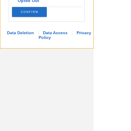
Opted Out
CONFIRM
Data Deletion
Data Access
Privacy
Policy
APPROVATO DAL CDA
Dati in crescita nella semestrale
di IEG, stime al rialzo per
l'esercizio 2026
Redazione
di