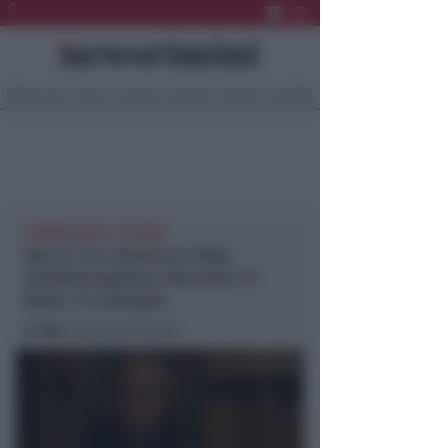
Ultima Ora
Sport
Sociale
Europa
Eventi
Località
COMMOZIONE E RICORDI
Morto l’ex direttore della
Gambalunghiana Marcello Di
Bella. Il cordoglio
In foto
: Marcello Di Bella