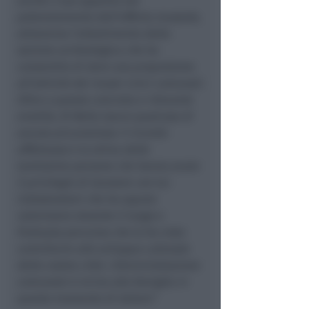
anche il suo apporto nel
potenziamento dell’offerta museale,
attraverso l’allestimento della
sezione archeologica che ha
consentito di dare una propulsione
all’attività dei musei civici comunali.
Oltre a questa concreta e rilevante
eredità, Di Bella lascia qualcosa di
ancora più prezioso: il ricordo
affettuoso e la stima delle
tantissime persone che hanno avuto
il privilegio di lavorare con lui.
Collaboratori che ha saputo
valorizzare durante il lungo e
fruttuoso percorso che lo ha visto
contribuire allo sviluppo culturale
della nostra città. L’Amministrazione
comunale è vicina alla famiglia in
questo momento di dolore”.