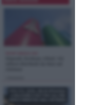
REPORT ANNUALE 2025
Stipendi, forniture, tributi. 145
milioni distribuiti da Hera nel
riminese
Redazione
di