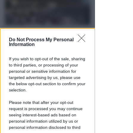
RICHIESTA SPIEGAZIONI
Do Not Process My Personal
Post razzista legato a Riccione
Information
su un canale a nome Lega. La
sindaca: gravissimo
If you wish to opt-out of the sale, sharing
to third parties, or processing of your
Redazione
di
personal or sensitive information for
targeted advertising by us, please use
the below opt-out section to confirm your
selection.
Please note that after your opt-out
request is processed you may continue
seeing interest-based ads based on
personal information utilized by us or
personal information disclosed to third