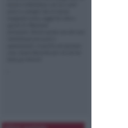
lavoro in Biblioteca con lui e altri
amici e colleghi che mi hanno
insegnato tanto, suggerito idee e
spunti di riflessione
stimolanti. Rimini perde uno dei suoi
intellettuali più acuti e
appassionati. Io perdo una persona
cara. Grazie Marcello per ciò che ha
fatto per Rimini
“.
”
Altre notizie