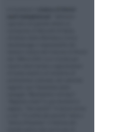
A ricordarlo il
sindaco di Rimini
Jamil Sadegholvaad.
“
Abbiamo
appreso con grande dolore la
scomparsa di Marcello Di Bella,
direttore della Biblioteca Civica
Gambalunga e responsabile del
Settore Cultura del Comune di Rimini
dal 1998 al 2010. Lo si ricorda per
essere stato mente e organizzatore
di tante eventi e di iniziative di
promozione culturale, dal notevole
seguito: sua l’ideazione delle
rassegne “Meditazioni riminesi”,
“Magistra vitae?” e, per bambini e
ragazzi, “Che storie?”, “Il latino vicino
a noi”, “Il cortile dei perché” oltre a
“Antico/Presente”, il Festival del
mondo antico che con le sue 23