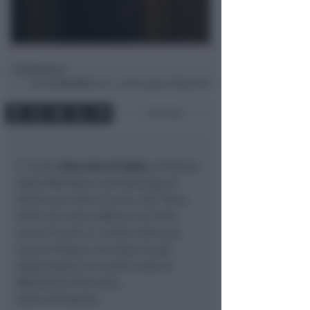
Redazione
di
Dom
6 Feb 2022
14:20 ~ ultimo agg. 29 Mag 07:28
3 min
E’ morto
Marcello Di Bella
, direttore
della Biblioteca Gambalunga di
Rimini per oltre 12 anni, dal ’98 al
2010. Era nato a Milano nel 1946:
aveva 75 anni. E’ morto nella sua
casa di Pesaro. Era stato tra gli
organizzatori di eventi come le
Mediazioni Riminesi,
Antico/Presente