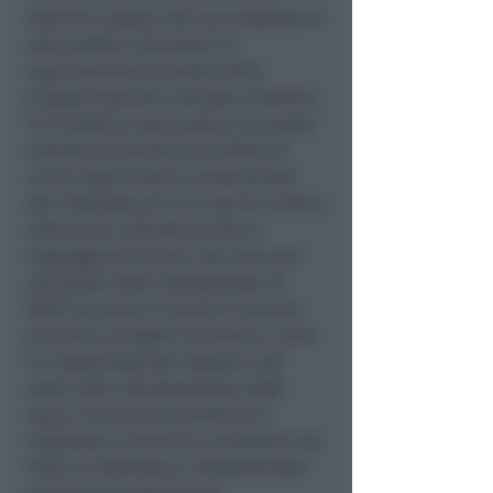
edizioni e grazie alla sua proposta di
alto profilo è diventato un
appuntamento centrale della
programmazione culturale cittadina.
Un’iniziativa nata proprio da quella
volontà dichiarata da Di Bella di
uscire dagli schemi convenzionali
del ‘bibliotecario’ e di aprire l’antica
istituzione culturale anche ai
linguaggi più diversi. Nei suoi anni
alla guida della Gambalunga, Di
Bella ha avuto il merito di avviare
processi e progetti innovativi, come
la riorganizzazione digitale o gli
studi sulla ristrutturazione degli
spazi, che hanno contribuito a
migliorare il servizio e proiettare nel
futuro la Biblioteca. Fondamentale