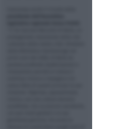
Commosso anche il ricordo della
presidente dell’Assemblea
legislativa regionale Emma Petitti.
“
Ci ha lasciato Marcello Di Bella, un
protagonista importante della vita
culturale della nostra città. Direttore
della Biblioteca Gambalunga nei
primi anni del 2000, Di Bella ha
portato profonde trasformazioni e
innovazioni; perché la Cultura è
continua ricerca e impegno e lui
aveva fatto di questi principi la sua
missione. Rigoroso, appassionato,
ironico, con una cultura davvero
sconfinata. Era un piacere ascoltarlo,
coi suoi modi garbati e la sua
gentilezza genuina. Ho avuto la
fortuna di condividere quegli anni di