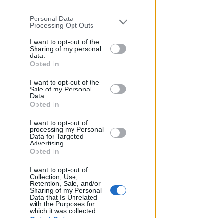
VITTIMA UN ANZIANO RIMINESE
parties prior to your opt-out.
Borseggi sul Metromare, ladri
Personal Data
arrestati grazie all'occhio
You may separately opt-out of the further
Processing Opt Outs
disclosure of your personal information
esperto di un agente
by third parties on the IAB’s list of
I want to opt-out of the
Sharing of my personal
downstream participants.
Lamberto Abbati
di
data.
Opted In
This information may also be disclosed
I want to opt-out of the
by us to third parties on the IAB’s List of
Sale of my Personal
Downstream Participants that may
Data.
further disclose it to other third parties.
Opted In
I want to opt-out of
processing my Personal
Data for Targeted
Advertising.
Opted In
OSSERVATORIO CGIL INCA
I want to opt-out of
Allarme infortuni sul lavoro a
Collection, Use,
Retention, Sale, and/or
Rimini: +13% nel primo semestre
Sharing of my Personal
dell'anno
Data that Is Unrelated
with the Purposes for
which it was collected.
Redazione
di