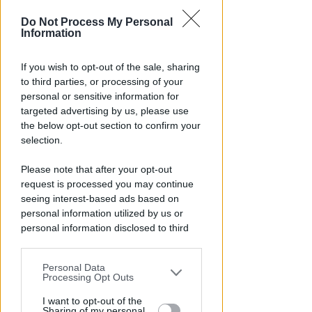
Do Not Process My Personal
Information
If you wish to opt-out of the sale, sharing
to third parties, or processing of your
personal or sensitive information for
GOLDEN CLUB RIMINI
targeted advertising by us, please use
Marco Ercoli e Chiara Camporesi
the below opt-out section to confirm your
vincono la 7ª Guarda Rimini
selection.
FOTO
Icaro Sport
di
Please note that after your opt-out
request is processed you may continue
seeing interest-based ads based on
personal information utilized by us or
personal information disclosed to third
parties prior to your opt-out.
Personal Data
You may separately opt-out of the further
Processing Opt Outs
disclosure of your personal information
by third parties on the IAB’s list of
I want to opt-out of the
Sharing of my personal