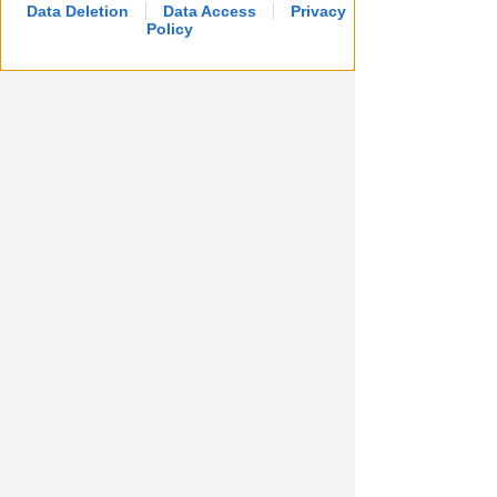
Redazione
di
Data Deletion
Data Access
Privacy
Policy