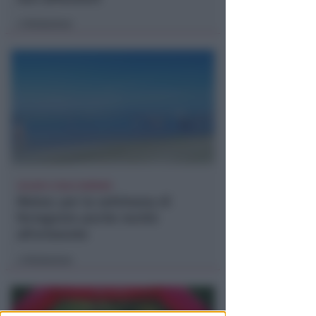
Redazione
di
CALDO E CIELO SERENO
Meteo: per la settimana di
ferragosto poche novità
all'orizzonte
Redazione
di