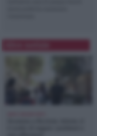
tantissime uova di pasqua Venchi
hanno preferito mantenere
l’anonimato.
Altre notizie
DOPO I RECENTI FATTI
Sicurezza a Riccione. Azione: si
è scelto di negare i problemi e
non affrontarli