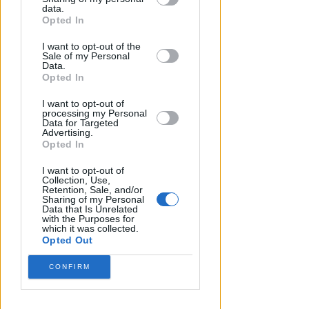
downstream participants.
data.
DI NUOVO ACCESSIBILE DA MAGGIO
Opted In
Il Bosco delle Grazie: a
This information may also be disclosed
Covignano un luogo per
I want to opt-out of the
by us to third parties on the IAB’s List of
rifugiarsi nella natura
Sale of my Personal
Downstream Participants that may
Data.
further disclose it to other third parties.
Opted In
Redazione
di
I want to opt-out of
processing my Personal
Data for Targeted
Advertising.
Opted In
I want to opt-out of
Collection, Use,
Retention, Sale, and/or
Sharing of my Personal
Data that Is Unrelated
with the Purposes for
which it was collected.
Opted Out
LE DECISIONI DEL GIUDICE
Furti sul lungomare di marina
CONFIRM
centro. Le Volanti arrestano
quattro giovani