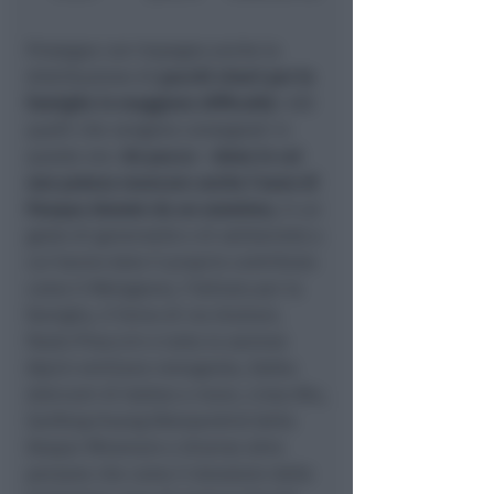
Prosegue con impegno anche la
distribuzione di
pacchi viveri per le
famiglie in maggiore difficoltà
: 400
quelli che vengono consegnati in
queste ore.
Un pacco – dono in cui
non poteva mancare anche l’uovo di
Pasqua donate da un anonimo,
in un
gesto di generosità e di solidarietà a
cui hanno dato il proprio contributo
come Il Melograno, l’Istituto per la
famiglia, Il Forno di via Giuliani,
Paolo Piraccini e tutta la sezione
Alpini emiliano romagnola, Dalba
dolciumi di Gatteo a mare, Linea Blu,
Sanfang Huang (Alessandro) della
Despar Miramare e diverse altre
persone che come il donatore delle