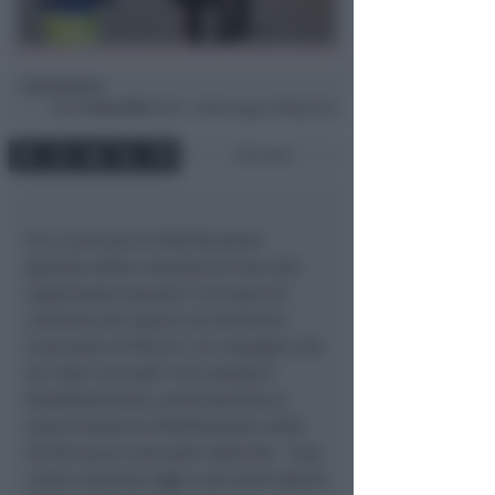
Redazione
di
Sab
11 Apr 2020
16:40 ~ ultimo agg. 27 Mag 22:13
2 min
Si è conclusa la distribuzione
gratuita delle mascherine facciali,
organizzata davanti a 53 esercizi
commerciali sparsi sul territorio
comunale di Rimini. Un impegno che
ha visto coinvolti 140 volontari.
Parallelamente continuerà fino a
esaurimento la distribuzione nelle
36 farmacie comunali aderenti. Così
come continua oggi e nei primi giorni