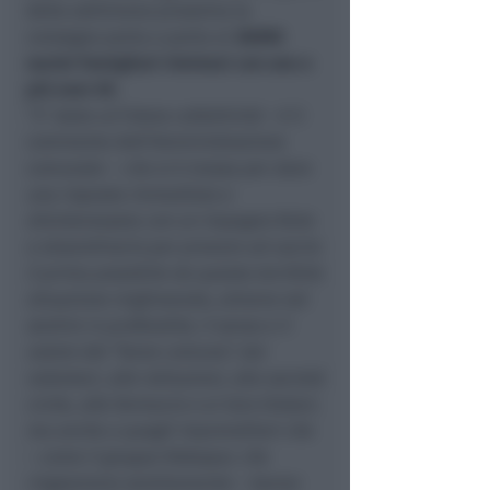
della settimana prossima la
consegna porta a porta ai
26000
nuclei famigliari riminesi con uno o
più over 65
.
“
E’ stata un’intera collettività
– è il
commento dell’Amministrazione
comunale – c
he si è mossa per dare
una risposta immediata e
disinteressata con un impegno forte
e straordinario per provare
ad uscire
il prima possibile da questa terribile
situazione migliorando, almeno nel
sentire in profondità, il senso e il
valore del “bene comune”, dai
volontari, alle istituzioni, alla società
civile, alle
farmacie e ai loro titolari,
ma anche a quegli imprenditori che
– come il gruppo Robopac che
ringraziamo sentitamente – hanno