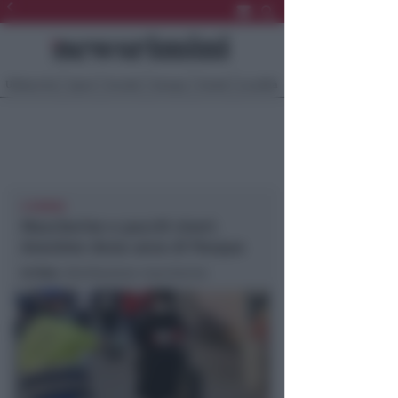
Ultima Ora
Sport
Sociale
Europa
Eventi
Località
A RIMINI
Mascherine e pacchi viveri.
Anonimo dona uova di Pasqua
In foto
: distribuzione mascherine