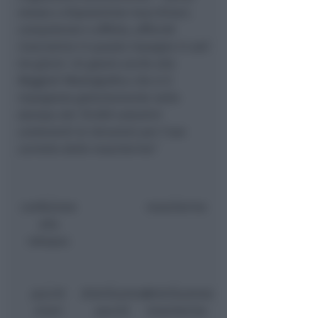
messo a disposizione macchinari,
competenze e affetto, affinché
riuscissimo in questo impegno in soli
tre giorni. Un grazie anche alla
Maggioli Modulgrafica che si è
impegnata gratuitamente nella
stampa dei 70.000 volantini
contenenti le istruzioni per l’uso
corretto delle mascherine
.”
confezione
mascherine
alla
robopac
pacchi
distribuzione
distribuzione
viveri
pacchi
mascherine