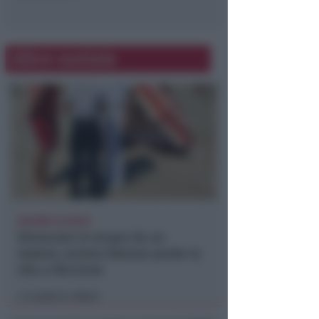
Altre notizie
DRAMMA IN MARE
Stroncato in acqua da un
malore, turista 65enne perde la
vita a Riccione
Lamberto Abbati
di