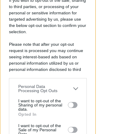
If you wish to opt-out of the sale, sharing
cemento e spese in più per i
to third parties, or processing of your
concessionari
personal or sensitive information for
targeted advertising by us, please use
Redazione
di
the below opt-out section to confirm your
selection.
Please note that after your opt-out
request is processed you may continue
seeing interest-based ads based on
personal information utilized by us or
personal information disclosed to third
parties prior to your opt-out.
Personal Data
You may separately opt-out of the further
Processing Opt Outs
ANNI DI MINACCE E SOPRUSI
disclosure of your personal information
Colluttazione in albergo per
by third parties on the IAB’s list of
I want to opt-out of the
difendere la madre: figlio fa
Sharing of my personal
downstream participants.
data.
arrestare il padre
Opted In
This information may also be disclosed
Lamberto Abbati
di
I want to opt-out of the
by us to third parties on the IAB’s List of
Sale of my Personal
Downstream Participants that may