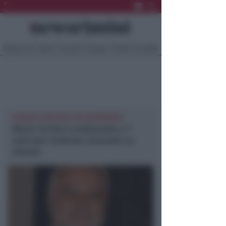
Ultima Ora
Sport
Sociale
Europa
Eventi
Località
CRONACA MONTEFELTRO NEWSRIMINI
Mario Fortini condannato a 7
anni per violenza sessuale su
minore