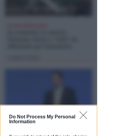
UN 2026 SPARTIACQUE
Un semestre in crescita.
Presente, futuro e "nodi" da
affrontare per l'aeroporto
Andrea Polazzi
di
Do Not Process My Personal
Information
"SCEMPIO INTOLLERABILE"
Piano Spiaggia. Spina (FdI):