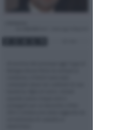
Redazione
di
Mar
8 Ott 2013
16:23 ~ ultimo agg. 16 Mag 21:01
1 min
Al termine del processo oggi il gup di
Bologna Bruno Perla ha emesso la
condanna. A Fortini sono stati
contestati abusi nei confronti di una
bambina, figlia di amici, iniziati
quando aveva cinque anni e
proseguiti per un decennio. A fine
2012 il sindaco era stato raggiunto da
un’ordinanza di custodia ai
domiciliari.