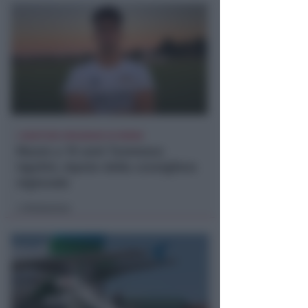
I GENITORI ORIGINARI DI RIMINI
Muore a 19 anni Tommaso
Ugolini, nipote della consigliera
regionale
Redazione
di