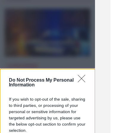
IN ZONA MARANO
Giovani stipati in hotel di
Riccione. Polizia Locale conta
Do Not Process My Personal
Information
50 ospiti in più
Redazione
di
If you wish to opt-out of the sale, sharing
to third parties, or processing of your
personal or sensitive information for
targeted advertising by us, please use
the below opt-out section to confirm your
selection.