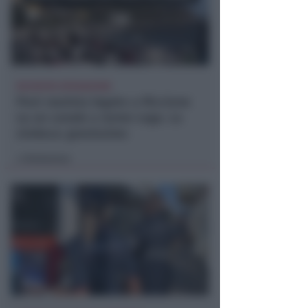
RICHIESTA SPIEGAZIONI
Post razzista legato a Riccione
su un canale a nome Lega. La
sindaca: gravissimo
Redazione
di