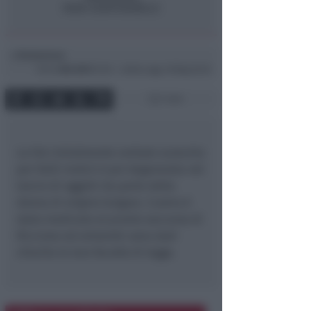
Redazione
di
Ven
4 Ott 2013
15:53 ~ ultimo agg. 16 Mag 20:53
1 min
La lite inizialmente verbale scaturita
per futili motivi è poi degenerata nel
lancio di oggetti da parte della
donna di origine bulgara. L’uomo è
stato medicato al pronto soccorso di
Riccione ed entrambi sono stati
chiarite le loro facoltà di legge.