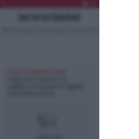
Ultima Ora
Sport
Sociale
Europa
Eventi
Località
CRONACA NEWSRIMINI RICCIONE
Litiga con il marito e lo
colpisce con lancio di oggetti.
Lievi ferite sul viso