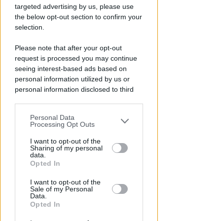
Redazione
di
targeted advertising by us, please use
the below opt-out section to confirm your
selection.
Please note that after your opt-out
request is processed you may continue
seeing interest-based ads based on
personal information utilized by us or
personal information disclosed to third
parties prior to your opt-out.
APPROVATO DAL CDA
Personal Data
You may separately opt-out of the further
Processing Opt Outs
Dati in crescita nella semestrale
disclosure of your personal information
di IEG, stime al rialzo per
by third parties on the IAB’s list of
I want to opt-out of the
l'esercizio 2026
Sharing of my personal
downstream participants.
data.
Opted In
Redazione
di
This information may also be disclosed
I want to opt-out of the
by us to third parties on the IAB’s List of
Sale of my Personal
Downstream Participants that may
Data.
further disclose it to other third parties.
Opted In