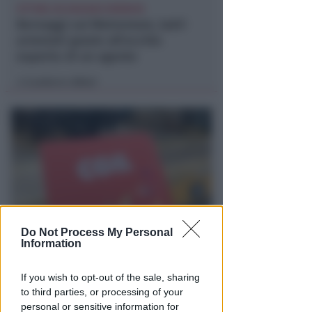
VITTIMA UN ANZIANO RIMINESE
Borseggi sul Metromare, ladri
arrestati grazie all'occhio
esperto di un agente
Lamberto Abbati
di
Do Not Process My Personal
OSSERVATORIO CGIL INCA
Information
Allarme infortuni sul lavoro a
Rimini: +13% nel primo semestre
If you wish to opt-out of the sale, sharing
dell'anno
to third parties, or processing of your
personal or sensitive information for