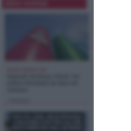
Altre notizie
REPORT ANNUALE 2025
Stipendi, forniture, tributi. 145
milioni distribuiti da Hera nel
riminese
Redazione
di