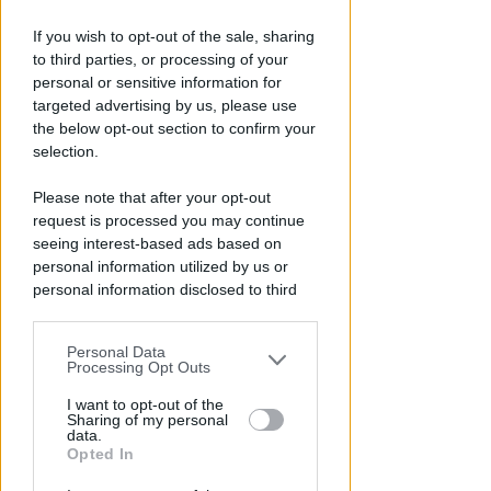
If you wish to opt-out of the sale, sharing
to third parties, or processing of your
personal or sensitive information for
targeted advertising by us, please use
the below opt-out section to confirm your
selection.
Please note that after your opt-out
ECAD, IL 23 OTTOBRE
request is processed you may continue
A Coriano l'incontro
seeing interest-based ads based on
internazionale "contro le
personal information utilized by us or
droghe". Spinelli: orgogliosa
personal information disclosed to third
parties prior to your opt-out.
Redazione
di
Personal Data
You may separately opt-out of the further
Processing Opt Outs
disclosure of your personal information
by third parties on the IAB’s list of
I want to opt-out of the
Sharing of my personal
downstream participants.
data.
Opted In
This information may also be disclosed