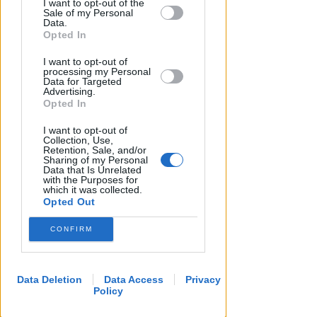
I want to opt-out of the
by us to third parties on the IAB’s List of
Sale of my Personal
Downstream Participants that may
Data.
further disclose it to other third parties.
Opted In
LA DECISIONE DEL GIP
I want to opt-out of
processing my Personal
Abusi ripetuti sulla figlia 13enne
Data for Targeted
della convivente. 44enne andrà
Advertising.
Opted In
a processo
I want to opt-out of
Redazione
di
Collection, Use,
Retention, Sale, and/or
Sharing of my Personal
Data that Is Unrelated
with the Purposes for
which it was collected.
Opted Out
CONFIRM
Data Deletion
Data Access
Privacy
Policy