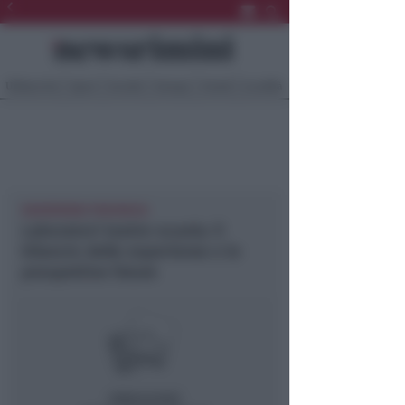
Ultima Ora
Sport
Sociale
Europa
Eventi
Località
NEWSRIMINI PROVINCIA
Laboratori teatro-scuola: il
bilancio delle esperienze e le
prospettive future