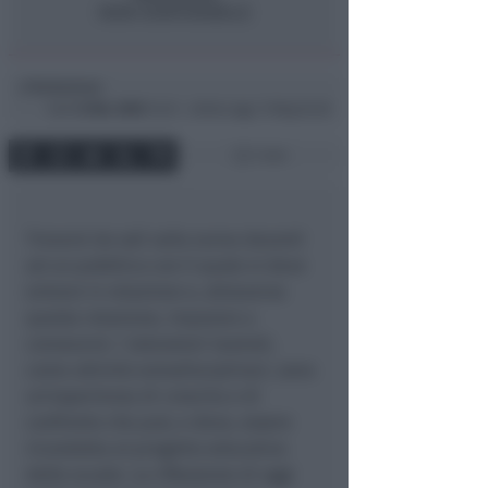
Redazione
di
Sab
12 Mar 2005
14:33 ~ ultimo agg. 11 Mag 04:20
1 min
Trovarsi da soli sulla scena davanti
ad un pubblico con il quale si deve
entrare in relazione e, attraverso
questa relazione, imparare a
conoscersi. I laboratori teatrali,
come attività extradisciplinari, sono
un’esperienza di crescita e di
confronto che può, e deve, essere
ricondotta al progetto educativo
delle scuole. La riflessione di oggi