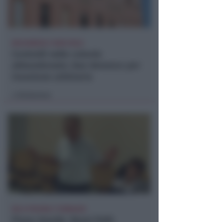
BOLOGNESE E NON SOLO
Controlli nelle colonie
abbandonate: due denunce per
invasione arbitraria
Redazione
di
NO A PISCINE E TERRAZZE
Piano Arenile. Renzi (FdI):