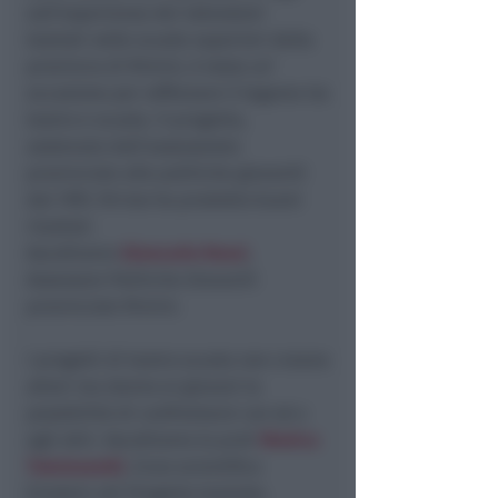
sull’esperienza dei laboratori
teatrali nelle scuole superiori della
provincia di Rimini, è stata un’
occasione per rafforzare il legame tra
teatro e scuola. Il progetto,
sostenuto dall’assessorato
provinciale alle politiche giovanili
dal 1997, fin’ora ha prodotto buoni
risultati.
Ascoltiamo
Giancarlo Rossi
,
Assessore Politiche Giovanili
provinciale Rimini.
I progetti di teatro scuola non creano
attori ma danno ai giovani la
possibilità di confrontarsi con sé e
agli altri. Ascoltiamo la prof.
Monica
Tommasetti
, liceo scientifico
Einstein ref. Progetto teatrale.