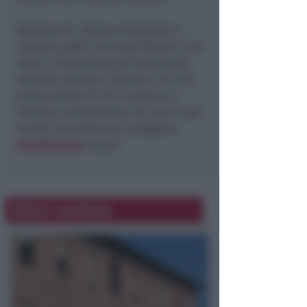
Adolescenti. Spesso inadeguati e
inquieti, goffi e con poca fiducia in sé
stessi. L’esperienza del laboratorio
teatrale, stupisce. Stupisce chi la fa
prima ancora di chi la osserva, e
diventa un’esperienza che non è solo
da fare ma anche da consigliare.
Ascoltiamone
alcuni.
Altre notizie