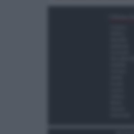
Ultima O
Cronaca
Politica
Attualità
Ambiente
Economia
Vita della C
Viabilità
Turismo
Sanità
Scuola
Lavoro
Cultura
Meteo
Giovani
Università
Dati Socie