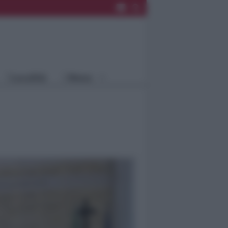
Rimini
Blog
Riccione
Speciali
Santarcangelo
Fiera
Bellaria Igea
Agrinet
M.
Cattolica
Misano
Località
Menu
Coriano
Rimini
Blog
Riccione
Speciali
Santarcangelo
Fiera
Bellaria Igea M.
Agrinet
Cattolica
Misano
Coriano