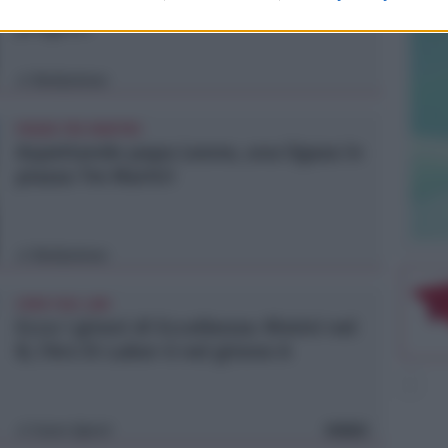
aumenta le risorse e finanzia tutti i
progetti
Redazione
di
PIAZZA TRE MARTIRI
Aspettando papa Leone, una ligaza in
piazza Tre Martiri
Redazione
di
CRER FIGC LND
Ecco i gironi di Eccellenza: Rimini nel
B, l'Ars Et Labor è nel girone A
Icaro Sport
VIDEO
di