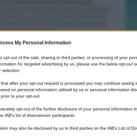
datore
8 mesi di reclusione (pena sospesa)
.
imputato, che avrebbe agito quando la società era
di dissesto, prima della procedura fallimentare,
ì bonifici a titolo di restituzione finanziamento
nneggiando così i creditori.
ocess My Personal Information
presentata dall'avvocato Piero Venturi, ha sempre
 vantato in particolare da uno dei creditori fosse
to opt-out of the sale, sharing to third parties, or processing of your per
causa civile in corso
. Da qui la decisione di non
formation for targeted advertising by us, please use the below opt-out s
l'epoca non era riconosciuto. Una tesi che il
 selection.
identemente non ha sposato, condannando il
erò, le attenuanti generiche e il beneficio della
 that after your opt-out request is processed you may continue seeing i
ased on personal information utilized by us or personal information dis
danna nel certificato penale. Scontato da parte
 prior to your opt-out.
o in Appello una volta lette le motivazioni.
rately opt-out of the further disclosure of your personal information by
he IAB’s list of downstream participants.
tion may also be disclosed by us to third parties on the IAB’s List of 
 that may further disclose it to other third parties.