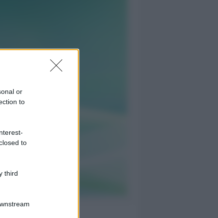
sonal or
ection to
nterest-
closed to
 third
Downstream