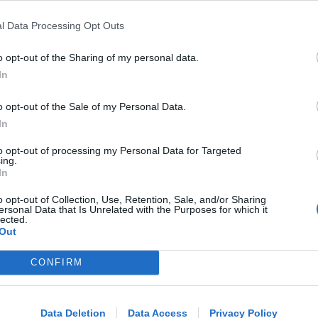
l Data Processing Opt Outs
LIETO FINE
13enne scompare a riva, ricerche in
o opt-out of the Sharing of my personal data.
mare e via terra. Ritrovato sano e
In
salvo
o opt-out of the Sale of my Personal Data.
In
Lamberto Abbati
di
to opt-out of processing my Personal Data for Targeted
ing.
DUE INFERMIERE INDAGATE
In
Perde un testicolo dopo l'attesa in
pronto soccorso, ma non c'è nesso
o opt-out of Collection, Use, Retention, Sale, and/or Sharing
causale
ersonal Data that Is Unrelated with the Purposes for which it
lected.
Out
Lamberto Abbati
di
Me
CONFIRM
LEGGI
TRE QUELLI RIMINESI
Bando hub Urbani: la Regione
Data Deletion
Data Access
Privacy Policy