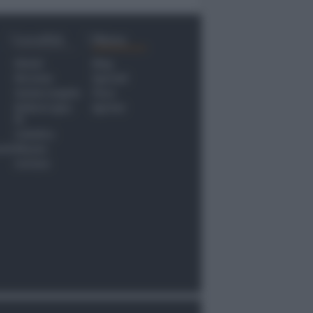
Località
Menu
Rimini
Blog
Riccione
Speciali
Santarcangelo
Fiera
Bellaria Igea
Agrinet
M.
Cattolica
nti
Misano
Coriano