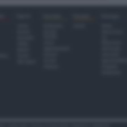
ra
Sport
Sociale
Eventi
Europa
Calcio
Redazione
Eventi
Home
Basket
Perché
Fake & Fact
Sociale
Baseball
TG
Focus
Newsroom
Volley
Appuntamenti
GR Europa
Motori
Dossier
Interviste
hiesa
Tennis
Servizi
Approfondime
Altri Sport
Podcast
Progetto
Redazione
tari
Codice etico
Privacy e Cookie Policy
Redazione
Pubblicità