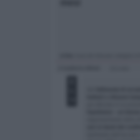
mesi
Giovani
Università
In foto
: l'aula del tribunale collegiale di
Lamberto Abbati
di
2 min
Dal
fallimento di un'a
bottoni e chiusure lam
poi sfociata in un proc
liquidatore - un 52enn
rappresentante della d
soci ai danni dei credit
ipotizzato dall'accusa 