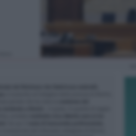
 Rimini
Sa
zienda del Riminese che fabbricava ombrelli,
po
, è scaturita un'indagine della procura di Rimini,
esso penale che ha visto la
condanna del
e residente a Rimini
-, il quale, in qualità di legale
itta, avrebbe
restituito circa 88mila euro ai tre
ori
. Da qui il
reato di bancarotta preferenziale
,
e riconosciuto dal tribunale collegiale di Rimini,