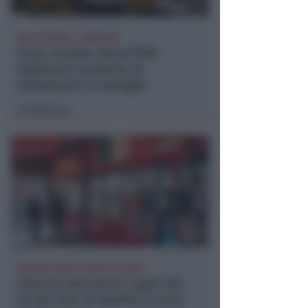
NO A PISCINE E TERRAZZE
Piano Arenile. Renzi (FdI):
maldestro tentativo di
urbanizzare la spiaggia
Redazione
di
EPISODI FUORI E NON DI CLIENTI
Chiusura Red Devil. Legali del
locale: faro di legalità in zona