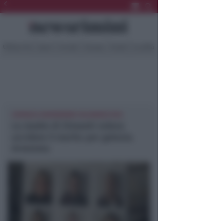
Ultima Ora
Sport
Sociale
Europa
Eventi
Località
CRONACA NEWSRIMINI VALMARECCHIA
La madre di Zinnanti voleva
uccidere il marito per gelosia.
Arrestata