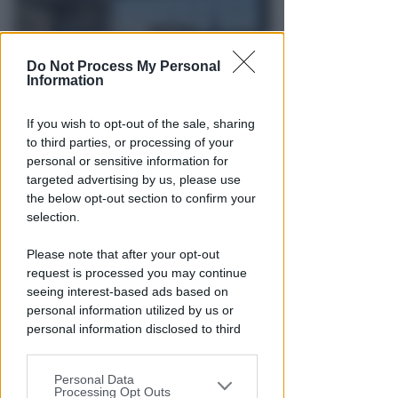
Do Not Process My Personal
Information
If you wish to opt-out of the sale, sharing
to third parties, or processing of your
LA DECISIONE DEL GIP
personal or sensitive information for
Abusi ripetuti sulla figlia 13enne
targeted advertising by us, please use
della convivente. 44enne andrà
the below opt-out section to confirm your
a processo
selection.
Redazione
di
Please note that after your opt-out
request is processed you may continue
seeing interest-based ads based on
personal information utilized by us or
personal information disclosed to third
parties prior to your opt-out.
Personal Data
You may separately opt-out of the further
Processing Opt Outs