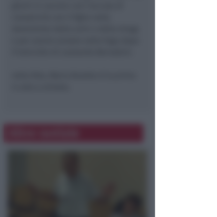
giorni in carcere con l’accusa di
complicità con il figlio nella
detenzione delle armi e della droga
e per averlo aiutato nella fuga dopo
lì’omicidio di Leonardo Bernabini.
nella foto, Maria Buratta è la prima
in alto a sinistra.
Altre notizie