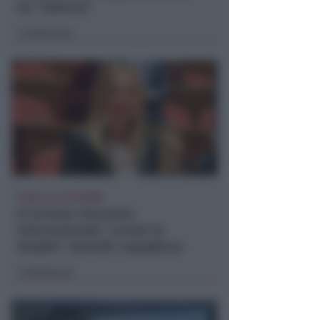
da "Suburra"
Redazione
di
ECAD, IL 23 OTTOBRE
A Coriano l'incontro
internazionale "contro le
droghe". Spinelli: orgogliosa
Redazione
di