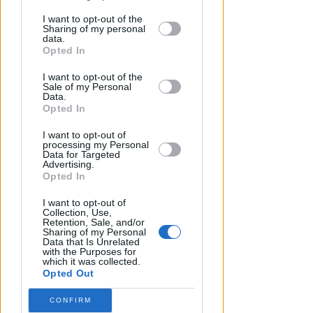
disclosure of your personal information
by third parties on the IAB’s list of
I want to opt-out of the
Sharing of my personal
downstream participants.
102 MILIONI PER 22 INTERVENTI
data.
Maxi-investimento della
Opted In
This information may also be disclosed
Regione per la mobilità. Ecco i
I want to opt-out of the
by us to third parties on the IAB’s List of
progetti nel riminese
Sale of my Personal
Downstream Participants that may
Data.
further disclose it to other third parties.
Opted In
Redazione
di
I want to opt-out of
processing my Personal
Data for Targeted
Advertising.
Opted In
I want to opt-out of
Collection, Use,
Retention, Sale, and/or
Sharing of my Personal
Data that Is Unrelated
with the Purposes for
which it was collected.
Opted Out
CONFIRM