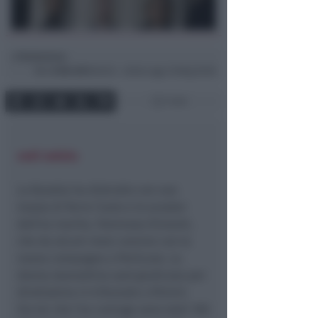
Redazione
di
Mar
8 Ott 2013
08:36 ~ ultimo agg. 16 Mag 20:58
1 min
vedi notizia
La Buratta ha distrutto con una
mazza di ferro l’auto e lo scooter
dell’ex marito, Tommaso Zinnanti,
che da alcuni mesi convive con la
nuova compagna a Perticara. La
donna stamattina sarà giudicata per
diretissima in tribunale a Rimini.
Sia lei che l’ex coniuge sono stati 100